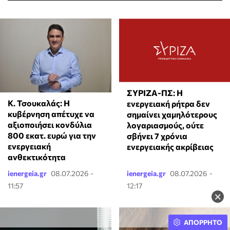
ΣΥΡΙΖΑ-ΠΣ: Η
Κ. Τσουκαλάς: Η
ενεργειακή ρήτρα δεν
κυβέρνηση απέτυχε να
σημαίνει χαμηλότερους
αξιοποιήσει κονδύλια
λογαριασμούς, ούτε
800 εκατ. ευρώ για την
σβήνει 7 χρόνια
ενεργειακή
ενεργειακής ακρίβειας
ανθεκτικότητα
ienergeia.gr
08.07.2026 -
ienergeia.gr
08.07.2026 -
11:57
12:17
×
ΑΠΟΡΡΗΤΟ