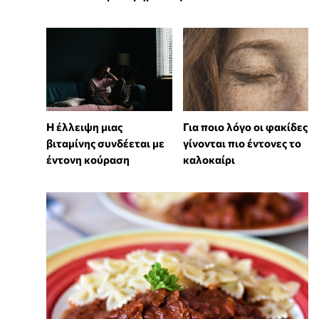
⁠Η έλλειψη μιας
Για ποιο λόγο οι φακίδες
βιταμίνης συνδέεται με
γίνονται πιο έντονες το
έντονη κούραση
καλοκαίρι