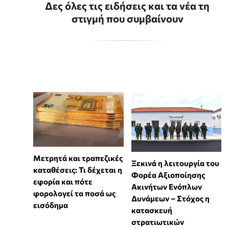
Δες όλες τις ειδήσεις και τα νέα τη
στιγμή που συμβαίνουν
Μετρητά και τραπεζικές
Ξεκινά η λειτουργία του
καταθέσεις: Τι δέχεται η
Φορέα Αξιοποίησης
εφορία και πότε
Ακινήτων Ενόπλων
φορολογεί τα ποσά ως
Δυνάμεων – Στόχος η
εισόδημα
κατασκευή
στρατιωτικών