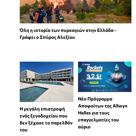
Όλη η ιστορία των πυρκαγιών στην Ελλάδα -
Γράφει ο Σπύρος Αλεξίου
Νέο Πρόγραμμα
Αποφοίτων της Allwyn
Η μεγάλη επιστροφή
Hellas για τους
ενός ξενοδοχείου που
επαγγελματίες του
δεν ξέχασε το παρελθόν
αύριο
του