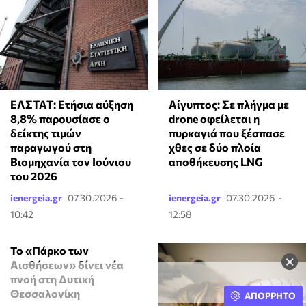
ΕΛΣΤΑΤ: Ετήσια αύξηση
Αίγυπτος: Σε πλήγμα με
8,8% παρουσίασε ο
drone οφείλεται η
δείκτης τιμών
πυρκαγιά που ξέσπασε
παραγωγού στη
χθες σε δύο πλοία
Βιομηχανία τον Ιούνιου
αποθήκευσης LNG
του 2026
ienergeia.gr
07.30.2026 -
ienergeia.gr
07.30.2026 -
10:42
12:58
Το «Πάρκο των
×
Αισθήσεων» δίνει νέα
πνοή στη Δυτική
Θεσσαλονίκη
ΑΠΟΡΡΗΤΟ