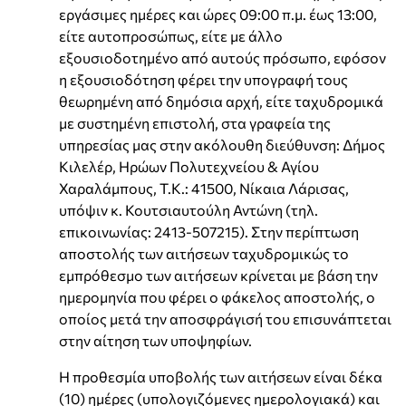
εργάσιμες ημέρες και ώρες 09:00 π.μ. έως 13:00,
είτε αυτοπροσώπως, είτε με άλλο
εξουσιοδοτημένο από αυτούς πρόσωπο, εφόσον
η εξουσιοδότηση φέρει την υπογραφή τους
θεωρημένη από δημόσια αρχή, είτε ταχυδρομικά
με συστημένη επιστολή, στα γραφεία της
υπηρεσίας μας στην ακόλουθη διεύθυνση: Δήμος
Κιλελέρ, Ηρώων Πολυτεχνείου & Αγίου
Χαραλάμπους, Τ.Κ.: 41500, Νίκαια Λάρισας,
υπόψιν κ. Κουτσιαυτούλη Αντώνη (τηλ.
επικοινωνίας: 2413-507215). Στην περίπτωση
αποστολής των αιτήσεων ταχυδρομικώς το
εμπρόθεσμο των αιτήσεων κρίνεται με βάση την
ημερομηνία που φέρει ο φάκελος αποστολής, ο
οποίος μετά την αποσφράγισή του επισυνάπτεται
στην αίτηση των υποψηφίων.
Η προθεσμία υποβολής των αιτήσεων είναι δέκα
(10) ημέρες (υπολογιζόμενες ημερολογιακά) και