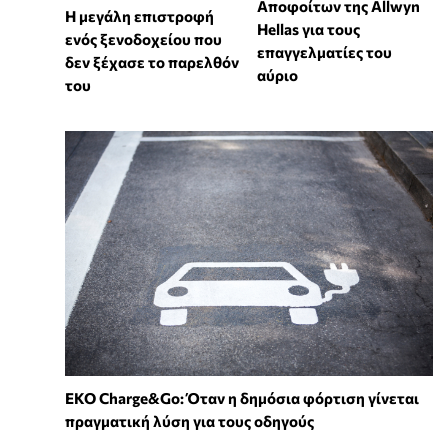
Αποφοίτων της Allwyn
Η μεγάλη επιστροφή
Hellas για τους
ενός ξενοδοχείου που
επαγγελματίες του
δεν ξέχασε το παρελθόν
αύριο
του
EKO Charge&Go: Όταν η δημόσια φόρτιση γίνεται
πραγματική λύση για τους οδηγούς