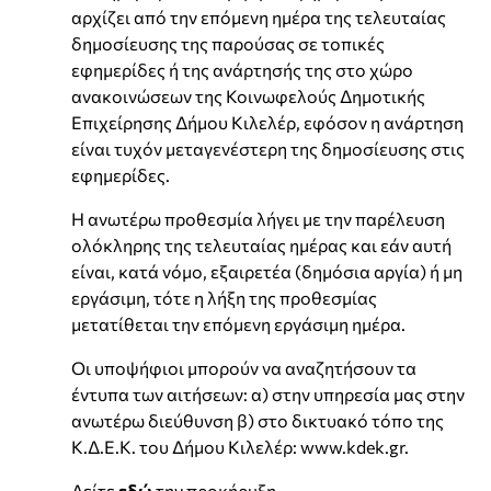
αρχίζει από την επόμενη ημέρα της τελευταίας
δημοσίευσης της παρούσας σε τοπικές
εφημερίδες ή της ανάρτησής της στο χώρο
ανακοινώσεων της Κοινωφελούς Δημοτικής
Επιχείρησης Δήμου Κιλελέρ, εφόσον η ανάρτηση
είναι τυχόν μεταγενέστερη της δημοσίευσης στις
εφημερίδες.
Η ανωτέρω προθεσμία λήγει με την παρέλευση
ολόκληρης της τελευταίας ημέρας και εάν αυτή
είναι, κατά νόμο, εξαιρετέα (δημόσια αργία) ή μη
εργάσιμη, τότε η λήξη της προθεσμίας
μετατίθεται την επόμενη εργάσιμη ημέρα.
Οι υποψήφιοι μπορούν να αναζητήσουν τα
έντυπα των αιτήσεων: α) στην υπηρεσία μας στην
ανωτέρω διεύθυνση β) στο δικτυακό τόπο της
Κ.Δ.Ε.Κ. του Δήμου Κιλελέρ: www.kdek.gr.
Δείτε
εδώ
την προκήρυξη