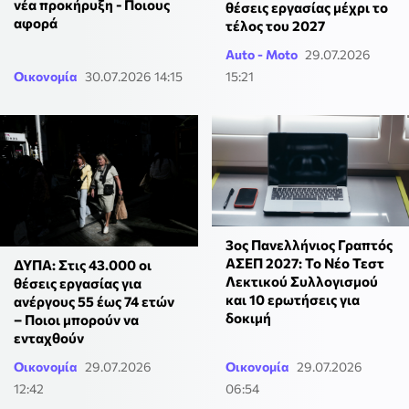
νέα προκήρυξη - Ποιους
θέσεις εργασίας μέχρι το
αφορά
τέλος του 2027
Auto - Moto
29.07.2026
Οικονομία
30.07.2026 14:15
15:21
3ος Πανελλήνιος Γραπτός
ΑΣΕΠ 2027: Το Νέο Τεστ
ΔΥΠΑ: Στις 43.000 οι
Λεκτικού Συλλογισμού
θέσεις εργασίας για
και 10 ερωτήσεις για
ανέργους 55 έως 74 ετών
δοκιμή
– Ποιοι μπορούν να
ενταχθούν
Οικονομία
29.07.2026
Οικονομία
29.07.2026
12:42
06:54