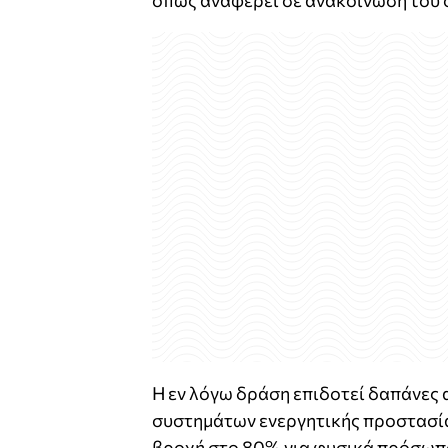
όπως αναφέρει σε ανακοίνωσή του 
Η εν λόγω δράση επιδοτεί δαπάνες
συστηµάτων ενεργητικής προστασίας
βροχή στο 80% για φυσικά πρόσωπο