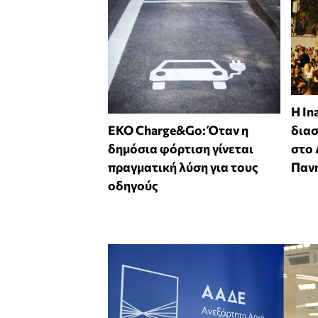
Η In
EKO Charge&Go: Όταν η
δια
δημόσια φόρτιση γίνεται
στο
πραγματική λύση για τους
Παν
οδηγούς