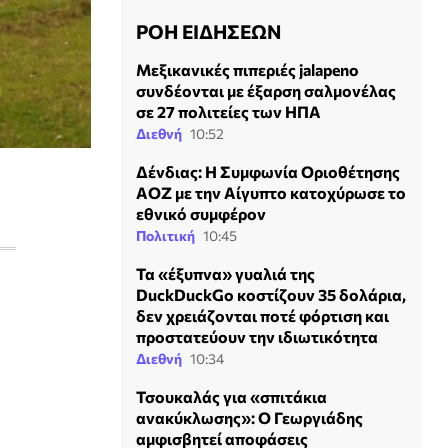
ΡΟΗ ΕΙΔΗΣΕΩΝ
Μεξικανικές πιπεριές jalapeno
συνδέονται με έξαρση σαλμονέλας
σε 27 πολιτείες των ΗΠΑ
Διεθνή
10:52
Δένδιας: Η Συμφωνία Οριοθέτησης
ΑΟΖ με την Αίγυπτο κατοχύρωσε το
εθνικό συμφέρον
Πολιτική
10:45
Τα «έξυπνα» γυαλιά της
DuckDuckGo κοστίζουν 35 δολάρια,
δεν χρειάζονται ποτέ φόρτιση και
προστατεύουν την ιδιωτικότητα
Διεθνή
10:34
Τσουκαλάς για «σπιτάκια
ανακύκλωσης»: Ο Γεωργιάδης
αμφισβητεί αποφάσεις