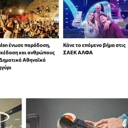
alan ένωσε παράδοση,
Κάνε το επόμενο βήμα στις
σκέδαση και ανθρώπους
ΣΑΕΚ ΑΛΦΑ
 Δημοτικό Αθηναϊκό
ηγύρι