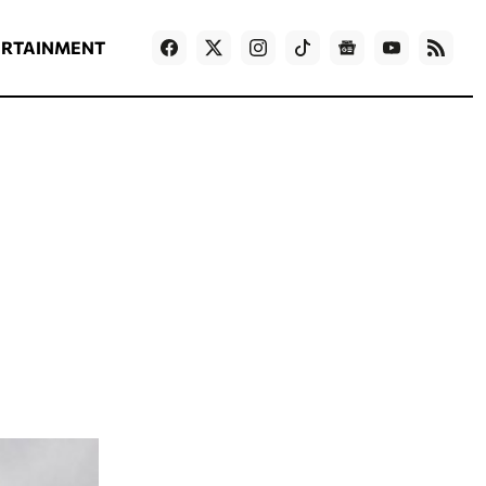
ΡΟΗ ΕΙΔΗΣΕΩΝ
T
NEWS IN ENGLISH
Games
ERTAINMENT