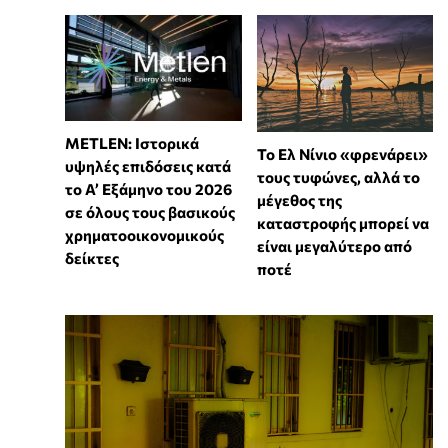
METLEN: Ιστορικά
Το Ελ Νίνιο «φρενάρει»
υψηλές επιδόσεις κατά
τους τυφώνες, αλλά το
το Α’ Εξάμηνο του 2026
μέγεθος της
σε όλους τους βασικούς
καταστροφής μπορεί να
χρηματοοικονομικούς
είναι μεγαλύτερο από
δείκτες
ποτέ