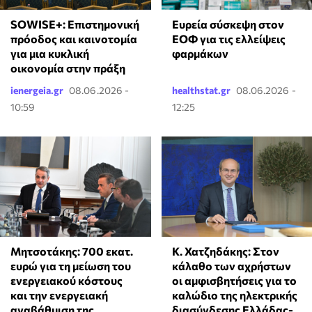
SOWISE+: Επιστημονική
Ευρεία σύσκεψη στον
πρόοδος και καινοτομία
ΕΟΦ για τις ελλείψεις
για μια κυκλική
φαρμάκων
οικονομία στην πράξη
ienergeia.gr
08.06.2026 -
healthstat.gr
08.06.2026 -
10:59
12:25
Κ. Χατζηδάκης: Στον
Μητσοτάκης: 700 εκατ.
κάλαθο των αχρήστων
ευρώ για τη μείωση του
οι αμφισβητήσεις για το
ενεργειακού κόστους
καλώδιο της ηλεκτρικής
και την ενεργειακή
διασύνδεσης Ελλάδας-
αναβάθμιση της