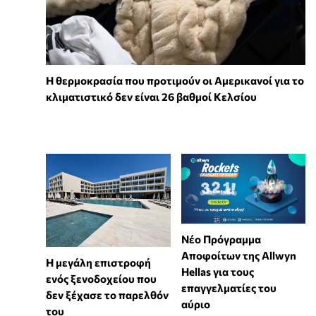
Η θερμοκρασία που προτιμούν οι Αμερικανοί για το
κλιματιστικό δεν είναι 26 βαθμοί Κελσίου
Νέο Πρόγραμμα
Αποφοίτων της Allwyn
Η μεγάλη επιστροφή
Hellas για τους
ενός ξενοδοχείου που
επαγγελματίες του
δεν ξέχασε το παρελθόν
αύριο
του