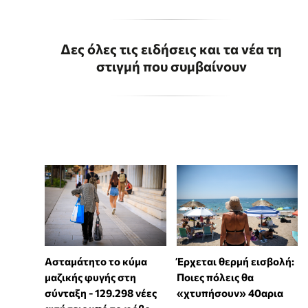
Δες όλες τις ειδήσεις και τα νέα τη
στιγμή που συμβαίνουν
Ασταμάτητο το κύμα
Έρχεται θερμή εισβολή:
μαζικής φυγής στη
Ποιες πόλεις θα
σύνταξη - 129.298 νέες
«χτυπήσουν» 40αρια