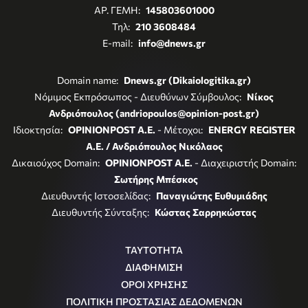
ΑΡ. ΓΕΜΗ:
145803601000
Τηλ:
210 3608484
E-mail:
info@dnews.gr
Domain name:
Dnews.gr (Dikaiologitika.gr)
Νόμιμος Εκπρόσωπος - Διευθύνων Σύμβουλος:
Νίκος
Ανδριόπουλος (andriopoulos@opinion-post.gr)
Ιδιοκτησία:
OPINIONPOST A.E.
- Μέτοχοι:
ENERGY REGISTER
Α.Ε. / Ανδριόπουλος Νικόλαος
Δικαιούχος Domain:
OPINIONPOST A.E.
- Διαχειριστής Domain:
Σωτήρης Μπέσκος
Διευθυντής Ιστοσελίδας:
Παναγιώτης Ευθυμιάδης
Διευθυντής Σύνταξης:
Κώστας Σαρρηκώστας
ΤΑΥΤΟΤΗΤΑ
ΔΙΑΦΗΜΙΣΗ
ΟΡΟΙ ΧΡΗΣΗΣ
ΠΟΛΙΤΙΚΗ ΠΡΟΣΤΑΣΙΑΣ ΔΕΔΟΜΕΝΩΝ