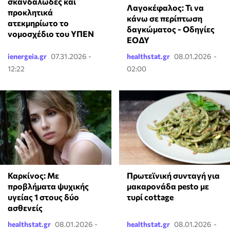
σκανδαλώδες και
Λαγοκέφαλος: Τι να
προκλητικά
κάνω σε περίπτωση
ατεκμηρίωτο το
δαγκώματος - Οδηγίες
νομοσχέδιο του ΥΠΕΝ
ΕΟΔΥ
ienergeia.gr
07.31.2026 -
healthstat.gr
08.01.2026 -
12:22
02:00
Καρκίνος: Με
Πρωτεϊνική συνταγή για
προβλήματα ψυχικής
μακαρονάδα pesto με
υγείας 1 στους δύο
τυρί cottage
ασθενείς
healthstat.gr
08.01.2026 -
healthstat.gr
08.01.2026 -