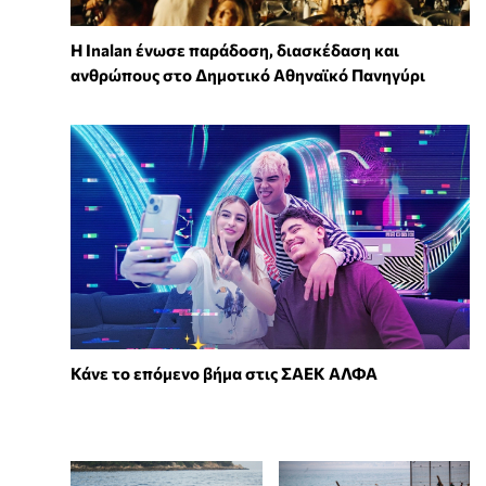
Η Inalan ένωσε παράδοση, διασκέδαση και
ανθρώπους στο Δημοτικό Αθηναϊκό Πανηγύρι
Κάνε το επόμενο βήμα στις ΣΑΕΚ ΑΛΦΑ