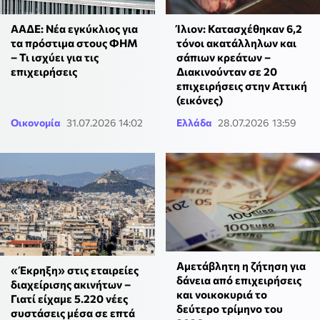
ΑΑΔΕ: Νέα εγκύκλιος για
Ίλιον: Κατασχέθηκαν 6,2
τα πρόστιμα στους ΦΗΜ
τόνοι ακατάλληλων και
– Τι ισχύει για τις
σάπιων κρεάτων –
επιχειρήσεις
Διακινούνταν σε 20
επιχειρήσεις στην Αττική
(εικόνες)
Οικονομία
31.07.2026 14:02
Ελλάδα
28.07.2026 13:59
Αμετάβλητη η ζήτηση για
«Έκρηξη» στις εταιρείες
δάνεια από επιχειρήσεις
διαχείρισης ακινήτων –
και νοικοκυριά το
Γιατί είχαμε 5.220 νέες
δεύτερο τρίμηνο του
συστάσεις μέσα σε επτά