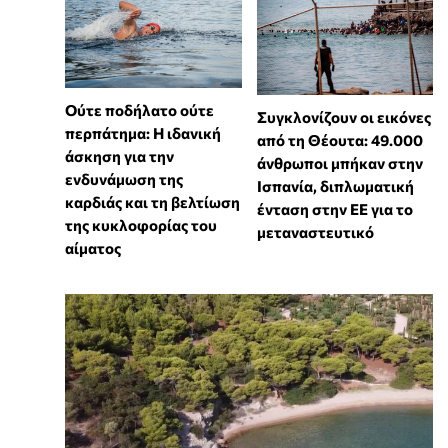
Ούτε ποδήλατο ούτε
Συγκλονίζουν οι εικόνες
περπάτημα: Η ιδανική
από τη Θέουτα: 49.000
άσκηση για την
άνθρωποι μπήκαν στην
ενδυνάμωση της
Ισπανία, διπλωματική
καρδιάς και τη βελτίωση
ένταση στην ΕΕ για το
της κυκλοφορίας του
μεταναστευτικό
αίματος