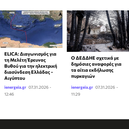
ELICA: Διαγωνισμός για
Ο ΔΕΔΔΗΕ σχετικά με
τη Μελέτη Έρευνας
δημόσιες αναφορές για
Βυθού για την ηλεκτρική
τα αίτια εκδήλωσης
διασύνδεση Ελλάδας -
πυρκαγιών
Αιγύπτου
ienergeia.gr
07.31.2026 -
ienergeia.gr
07.31.2026 -
12:46
11:29