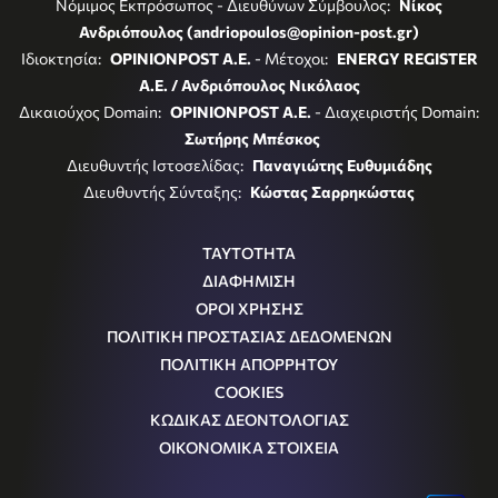
Νόμιμος Εκπρόσωπος - Διευθύνων Σύμβουλος:
Νίκος
Ανδριόπουλος (andriopoulos@opinion-post.gr)
Ιδιοκτησία:
OPINIONPOST A.E.
- Μέτοχοι:
ENERGY REGISTER
Α.Ε. / Ανδριόπουλος Νικόλαος
Δικαιούχος Domain:
OPINIONPOST A.E.
- Διαχειριστής Domain:
Σωτήρης Μπέσκος
Διευθυντής Ιστοσελίδας:
Παναγιώτης Ευθυμιάδης
Διευθυντής Σύνταξης:
Κώστας Σαρρηκώστας
ΤΑΥΤΟΤΗΤΑ
ΔΙΑΦΗΜΙΣΗ
ΟΡΟΙ ΧΡΗΣΗΣ
ΠΟΛΙΤΙΚΗ ΠΡΟΣΤΑΣΙΑΣ ΔΕΔΟΜΕΝΩΝ
ΠΟΛΙΤΙΚΗ ΑΠΟΡΡΗΤΟΥ
COOKIES
ΚΩΔΙΚΑΣ ΔΕΟΝΤΟΛΟΓΙΑΣ
ΟΙΚΟΝΟΜΙΚΑ ΣΤΟΙΧΕΙΑ