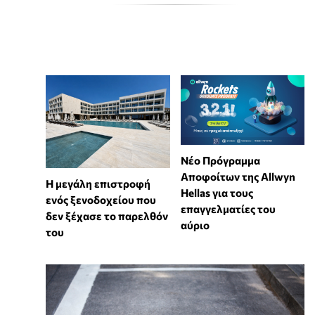
Νέο Πρόγραμμα
Αποφοίτων της Allwyn
Η μεγάλη επιστροφή
Hellas για τους
ενός ξενοδοχείου που
επαγγελματίες του
δεν ξέχασε το παρελθόν
αύριο
του