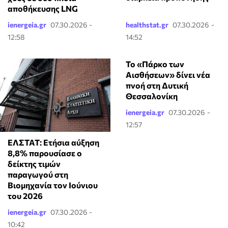
αποθήκευσης LNG
ienergeia.gr
07.30.2026 -
healthstat.gr
07.30.2026 -
12:58
14:52
Το «Πάρκο των
Αισθήσεων» δίνει νέα
πνοή στη Δυτική
Θεσσαλονίκη
ienergeia.gr
07.30.2026 -
12:57
ΕΛΣΤΑΤ: Ετήσια αύξηση
8,8% παρουσίασε ο
δείκτης τιμών
παραγωγού στη
Βιομηχανία τον Ιούνιου
του 2026
ienergeia.gr
07.30.2026 -
10:42