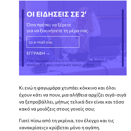
ΟΙ ΕΙΔΗΣΕΙΣ ΣΕ 2'
Όσα πρέπει να ξέρετε
για να ξεκινήσετε τη μέρα σας.
* Με την εγγραφή σας στο newsletter του Dnews,
αποδέχεστε τους σχετικούς όρους χρήσης
Κι ενώ η φαγωμάρα χτυπάει κόκκινο και όλοι
έχουν κάτι να πουν, μια αλήθεια αρχίζει σιγά-σιγά
να ξεπροβάλλει, μήπως τελικά δεν είναι και τόσο
κακό να μοιάζεις στους γονείς σου;
Γιατί πίσω από τη γκρίνια, τον έλεγχο και τις
«ανακρίσεις» κρύβεται μόνο η αγάπη.