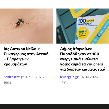
Ιός Δυτικού Νείλου:
Δήμος Αθηναίων:
Συναγερμός στην Αττική
Παραδόθηκαν σε 100
– Έξαρση των
ενεργειακά ευάλωτα
κρουσμάτων
νοικοκυριά τα vouchers
για δωρεάν κλιματιστικά
healthstat.gr
07.30.2026 -
ienergeia.gr
07.30.2026 -
15:14
13:04