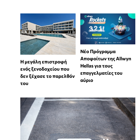
Νέο Πρόγραμμα
Αποφοίτων της Allwyn
Η μεγάλη επιστροφή
Hellas για τους
ενός ξενοδοχείου που
επαγγελματίες του
δεν ξέχασε το παρελθόν
αύριο
του