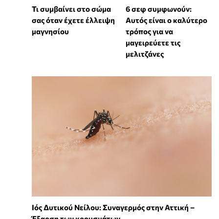
Τι συμβαίνει στο σώμα
6 σεφ συμφωνούν:
σας όταν έχετε έλλειψη
Αυτός είναι ο καλύτερο
μαγνησίου
τρόπος για να
μαγειρεύετε τις
μελιτζάνες
Ιός Δυτικού Νείλου: Συναγερμός στην Αττική –
Έξαρση των κρουσμάτων