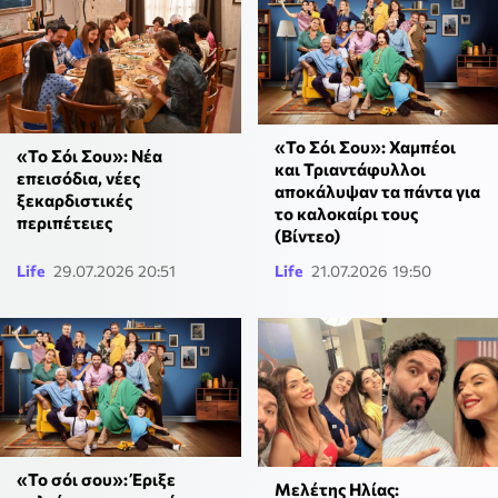
«Το Σόι Σου»: Χαμπέοι
«Το Σόι Σου»: Νέα
και Τριαντάφυλλοι
επεισόδια, νέες
αποκάλυψαν τα πάντα για
ξεκαρδιστικές
το καλοκαίρι τους
περιπέτειες
(Βίντεο)
Life
29.07.2026 20:51
Life
21.07.2026 19:50
«Το σόι σου»: Έριξε
Μελέτης Ηλίας: