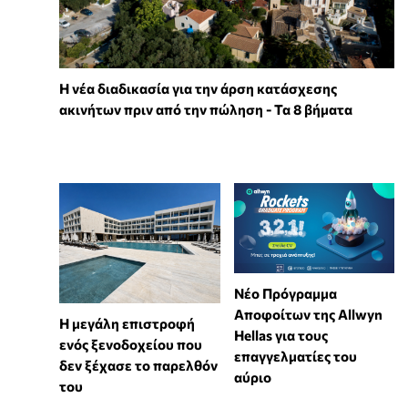
Η νέα διαδικασία για την άρση κατάσχεσης
ακινήτων πριν από την πώληση - Τα 8 βήματα
Νέο Πρόγραμμα
Αποφοίτων της Allwyn
Η μεγάλη επιστροφή
Hellas για τους
ενός ξενοδοχείου που
επαγγελματίες του
δεν ξέχασε το παρελθόν
αύριο
του