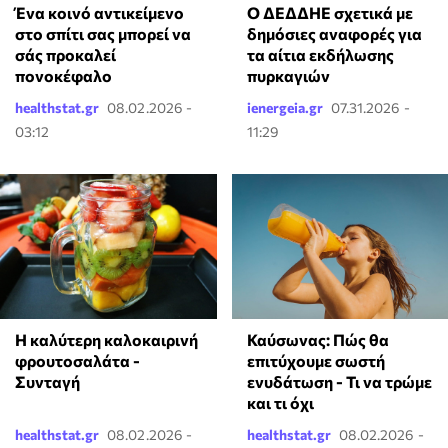
Ένα κοινό αντικείμενο
Ο ΔΕΔΔΗΕ σχετικά με
στο σπίτι σας μπορεί να
δημόσιες αναφορές για
σάς προκαλεί
τα αίτια εκδήλωσης
πονοκέφαλο
πυρκαγιών
healthstat.gr
08.02.2026 -
ienergeia.gr
07.31.2026 -
03:12
11:29
Η καλύτερη καλοκαιρινή
Καύσωνας: Πώς θα
φρουτοσαλάτα -
επιτύχουμε σωστή
Συνταγή
ενυδάτωση - Τι να τρώμε
και τι όχι
healthstat.gr
08.02.2026 -
healthstat.gr
08.02.2026 -