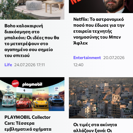
Netflix: To αστρονομικό
ποσό που έδωσε για την
Boho καλοκαιρινή
εταιρεία τεχνητής
διακόσμηση στο
νοημοσύνης του Μπεν
μπαλκόνι: Οι ιδέες που θα
Άφλεκ
το μετατρέψουν στο
αγαπημένο σου σημείο
του σπιτιού
Entertainment
20.07.2026
Life
24.07.2026 17:11
12:40
PLAYMOBIL Collector
Cars: Τέσσερα
Οι τιμές στα ακίνητα
εμβληματικά οχήματα
αλλάζουν ξανά: Οι