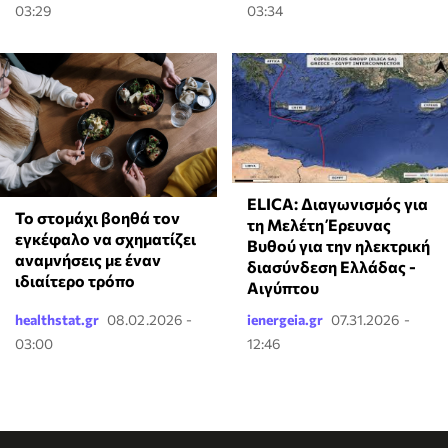
03:29
03:34
ELICA: Διαγωνισμός για
Το στομάχι βοηθά τον
τη Μελέτη Έρευνας
εγκέφαλο να σχηματίζει
Βυθού για την ηλεκτρική
αναμνήσεις με έναν
διασύνδεση Ελλάδας -
ιδιαίτερο τρόπο
Αιγύπτου
healthstat.gr
08.02.2026 -
ienergeia.gr
07.31.2026 -
03:00
12:46