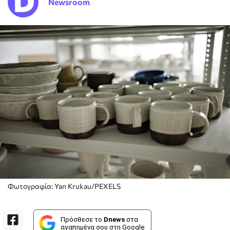
Newsroom
Φωτογραφία: Yan Krukau/PEXELS
Πρόσθεσε το
Dnews
στα
αγαπημένα σου στη Google