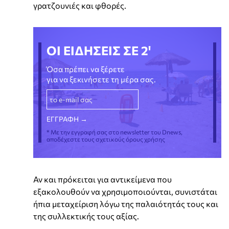
γρατζουνιές και φθορές.
ΟΙ ΕΙΔΗΣΕΙΣ ΣΕ 2'
Όσα πρέπει να ξέρετε
για να ξεκινήσετε τη μέρα σας.
* Με την εγγραφή σας στο newsletter του Dnews,
αποδέχεστε τους σχετικούς όρους χρήσης
Αν και πρόκειται για αντικείμενα που
εξακολουθούν να χρησιμοποιούνται, συνιστάται
ήπια μεταχείριση λόγω της παλαιότητάς τους και
της συλλεκτικής τους αξίας.