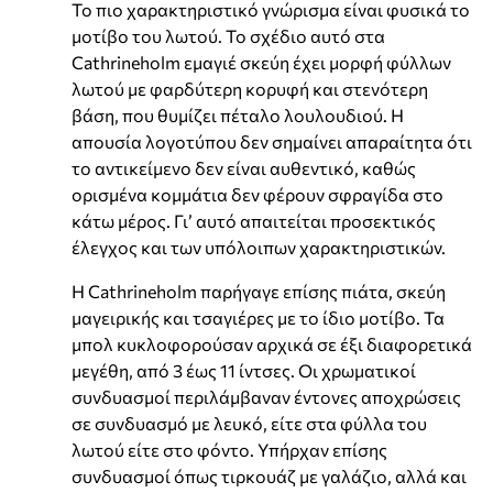
Το πιο χαρακτηριστικό γνώρισμα είναι φυσικά το
μοτίβο του λωτού. Το σχέδιο αυτό στα
Cathrineholm εμαγιέ σκεύη έχει μορφή φύλλων
λωτού με φαρδύτερη κορυφή και στενότερη
βάση, που θυμίζει πέταλο λουλουδιού. Η
απουσία λογοτύπου δεν σημαίνει απαραίτητα ότι
το αντικείμενο δεν είναι αυθεντικό, καθώς
ορισμένα κομμάτια δεν φέρουν σφραγίδα στο
κάτω μέρος. Γι’ αυτό απαιτείται προσεκτικός
έλεγχος και των υπόλοιπων χαρακτηριστικών.
Η Cathrineholm παρήγαγε επίσης πιάτα, σκεύη
μαγειρικής και τσαγιέρες με το ίδιο μοτίβο. Τα
μπολ κυκλοφορούσαν αρχικά σε έξι διαφορετικά
μεγέθη, από 3 έως 11 ίντσες. Οι χρωματικοί
συνδυασμοί περιλάμβαναν έντονες αποχρώσεις
σε συνδυασμό με λευκό, είτε στα φύλλα του
λωτού είτε στο φόντο. Υπήρχαν επίσης
συνδυασμοί όπως τιρκουάζ με γαλάζιο, αλλά και