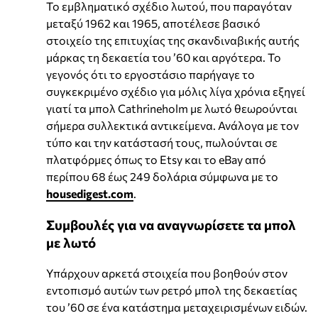
Το εμβληματικό σχέδιο λωτού, που παραγόταν
μεταξύ 1962 και 1965, αποτέλεσε βασικό
στοιχείο της επιτυχίας της σκανδιναβικής αυτής
μάρκας τη δεκαετία του ’60 και αργότερα. Το
γεγονός ότι το εργοστάσιο παρήγαγε το
συγκεκριμένο σχέδιο για μόλις λίγα χρόνια εξηγεί
γιατί τα μπολ Cathrineholm με λωτό θεωρούνται
σήμερα συλλεκτικά αντικείμενα. Ανάλογα με τον
τύπο και την κατάστασή τους, πωλούνται σε
πλατφόρμες όπως το Etsy και το eBay από
περίπου 68 έως 249 δολάρια σύμφωνα με το
housedigest.com
.
Συμβουλές για να αναγνωρίσετε τα μπολ
με λωτό
Υπάρχουν αρκετά στοιχεία που βοηθούν στον
εντοπισμό αυτών των ρετρό μπολ της δεκαετίας
του ’60 σε ένα κατάστημα μεταχειρισμένων ειδών.