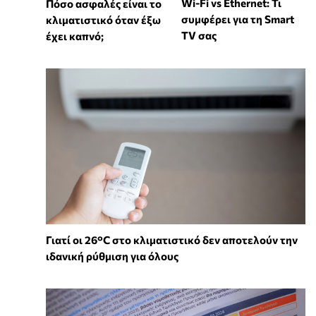
Wi-Fi vs Ethernet: Τι
Πόσο ασφαλές είναι το
συμφέρει για τη Smart
κλιματιστικό όταν έξω
TV σας
έχει καπνό;
Γιατί οι 26°C στο κλιματιστικό δεν αποτελούν την
ιδανική ρύθμιση για όλους