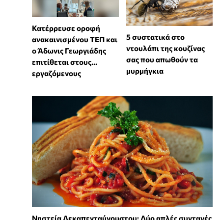
Κατέρρευσε οροφή
⁠5 συστατικά στο
ανακαινισμένου ΤΕΠ και
ντουλάπι της κουζίνας
ο Άδωνις Γεωργιάδης
σας που απωθούν τα
επιτίθεται στους...
μυρμήγκια
εργαζόμενους
Νηστεία Δεκαπενταύγουστου: Δύο απλές συνταγές