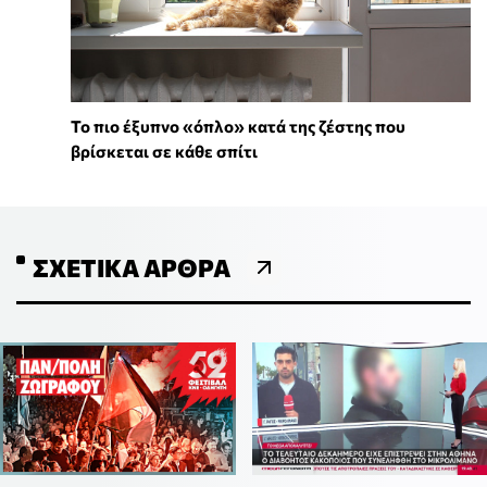
To πιο έξυπνο «όπλο» κατά της ζέστης που
βρίσκεται σε κάθε σπίτι
ΣΧΕΤΙΚΆ ΆΡΘΡΑ