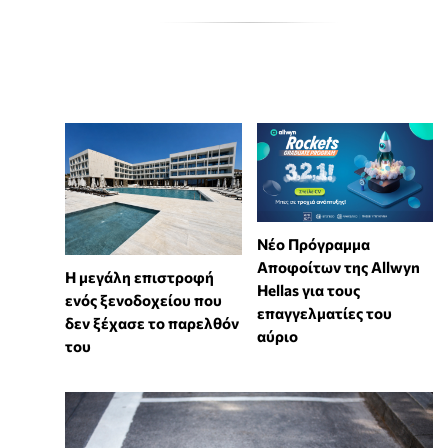
Νέο Πρόγραμμα
Αποφοίτων της Allwyn
Η μεγάλη επιστροφή
Hellas για τους
ενός ξενοδοχείου που
επαγγελματίες του
δεν ξέχασε το παρελθόν
αύριο
του