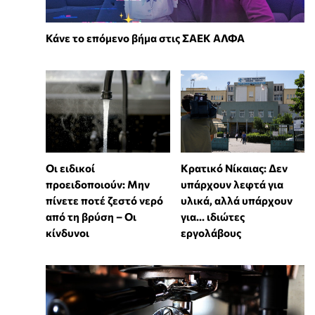
Κάνε το επόμενο βήμα στις ΣΑΕΚ ΑΛΦΑ
Οι ειδικοί
Κρατικό Νίκαιας: Δεν
προειδοποιούν: Μην
υπάρχουν λεφτά για
πίνετε ποτέ ζεστό νερό
υλικά, αλλά υπάρχουν
από τη βρύση – Οι
για... ιδιώτες
κίνδυνοι
εργολάβους