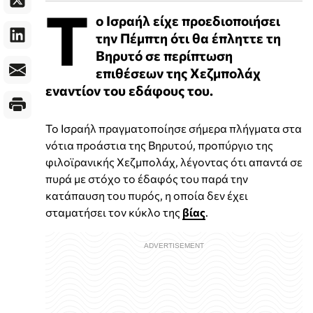
Τ
ο Ισραήλ είχε προεδιοποιήσει
την Πέμπτη ότι θα έπληττε τη
Βηρυτό σε περίπτωση
επιθέσεων της Χεζμπολάχ
εναντίον του εδάφους του.
Το Ισραήλ πραγματοποίησε σήμερα πλήγματα στα
νότια προάστια της Βηρυτού, προπύργιο της
φιλοϊρανικής Χεζμπολάχ, λέγοντας ότι απαντά σε
πυρά με στόχο το έδαφός του παρά την
κατάπαυση του πυρός, η οποία δεν έχει
σταματήσει τον κύκλο της
βίας
.