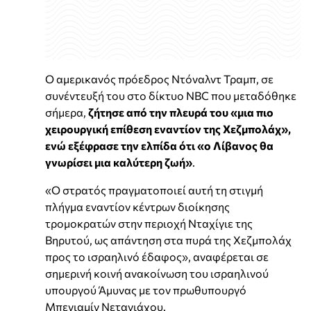
Ο αμερικανός πρόεδρος Ντόναλντ Τραμπ, σε
συνέντευξή του στο δίκτυο NBC που μεταδόθηκε
σήμερα,
ζήτησε από την πλευρά του «μια πιο
χειρουργική επίθεση εναντίον της Χεζμπολάχ»,
ενώ εξέφρασε την ελπίδα ότι «ο Λίβανος θα
γνωρίσει μια καλύτερη ζωή»
.
«Ο στρατός πραγματοποιεί αυτή τη στιγμή
πλήγμα εναντίον κέντρων διοίκησης
τρομοκρατών στην περιοχή Νταχίγιε της
Βηρυτού, ως απάντηση στα πυρά της Χεζμπολάχ
προς το ισραηλινό έδαφος», αναφέρεται σε
σημερινή κοινή ανακοίνωση του ισραηλινού
υπουργού Άμυνας με τον πρωθυπουργό
Μπενιαμίν Νετανιάχου.