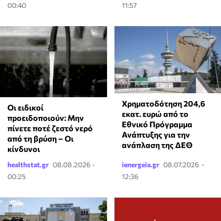
00:40
11:57
Χρηματοδότηση 204,6
Οι ειδικοί
εκατ. ευρώ από το
προειδοποιούν: Μην
Εθνικό Πρόγραμμα
πίνετε ποτέ ζεστό νερό
Ανάπτυξης για την
από τη βρύση – Οι
ανάπλαση της ΔΕΘ
κίνδυνοι
healthstat.gr
08.08.2026 -
ienergeia.gr
08.07.2026 -
00:25
12:36