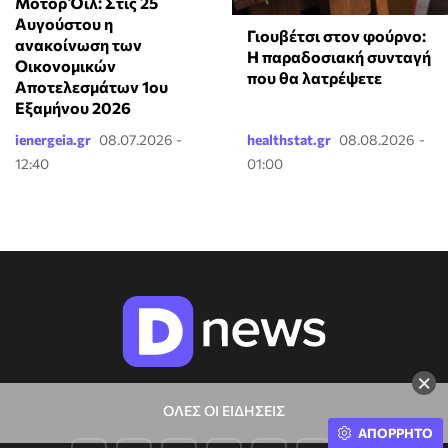
Μοτορ Όϊλ: Στις 25
Αυγούστου η
Γιουβέτσι στον φούρνο:
ανακοίνωση των
Η παραδοσιακή συνταγή
Οικονομικών
που θα λατρέψετε
Αποτελεσμάτων 1ου
Εξαμήνου 2026
ienergeia.gr
08.07.2026 -
healthstat.gr
08.08.2026 -
12:40
01:00
×
ΟΛΕΣ ΟΙ ΕΙΔΗΣΕΙΣ
ΑΠΟΡΡΗΤΟ