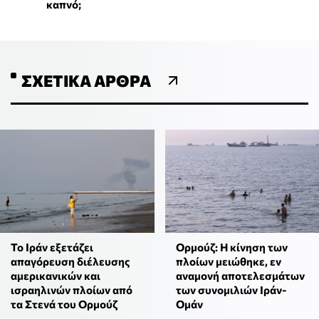
καπνό;
ΣΧΕΤΙΚΆ ΆΡΘΡΑ
Το Ιράν εξετάζει
Ορμούζ: Η κίνηση των
απαγόρευση διέλευσης
πλοίων μειώθηκε, εν
αμερικανικών και
αναμονή αποτελεσμάτων
ισραηλινών πλοίων από
των συνομιλιών Ιράν-
τα Στενά του Ορμούζ
Ομάν