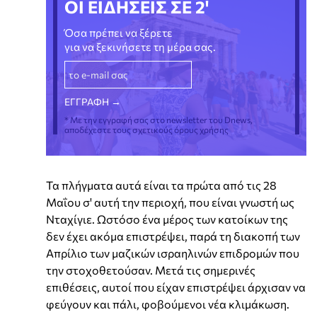
ΟΙ ΕΙΔΗΣΕΙΣ ΣΕ 2'
Όσα πρέπει να ξέρετε
για να ξεκινήσετε τη μέρα σας.
* Με την εγγραφή σας στο newsletter του Dnews,
αποδέχεστε τους σχετικούς όρους χρήσης
Τα πλήγματα αυτά είναι τα πρώτα από τις 28
Μαΐου σ' αυτή την περιοχή, που είναι γνωστή ως
Νταχίγιε. Ωστόσο ένα μέρος των κατοίκων της
δεν έχει ακόμα επιστρέψει, παρά τη διακοπή των
Απρίλιο των μαζικών ισραηλινών επιδρομών που
την στοχοθετούσαν. Μετά τις σημερινές
επιθέσεις, αυτοί που είχαν επιστρέψει άρχισαν να
φεύγουν και πάλι, φοβούμενοι νέα κλιμάκωση.