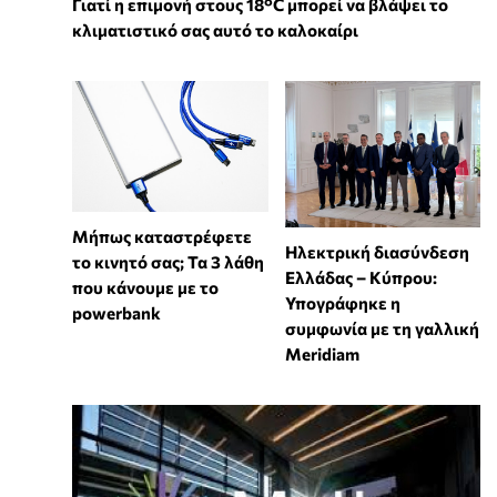
Γιατί η επιμονή στους 18°C μπορεί να βλάψει το
κλιματιστικό σας αυτό το καλοκαίρι
Μήπως καταστρέφετε
Ηλεκτρική διασύνδεση
το κινητό σας; Τα 3 λάθη
Ελλάδας – Κύπρου:
που κάνουμε με το
Υπογράφηκε η
powerbank
συμφωνία με τη γαλλική
Meridiam