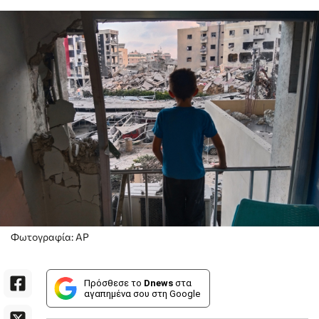
Φωτογραφία: AP
Πρόσθεσε το
Dnews
στα
αγαπημένα σου στη Google