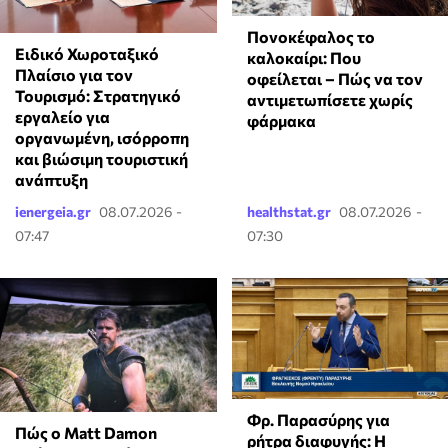
Πονοκέφαλος το
Ειδικό Χωροταξικό
καλοκαίρι: Που
Πλαίσιο για τον
οφείλεται – Πώς να τον
Τουρισμό: Στρατηγικό
αντιμετωπίσετε χωρίς
εργαλείο για
φάρμακα
οργανωμένη, ισόρροπη
και βιώσιμη τουριστική
ανάπτυξη
ienergeia.gr
08.07.2026 -
healthstat.gr
08.07.2026 -
07:47
07:30
Φρ. Παρασύρης για
Πώς ο Matt Damon
ρήτρα διαφυγής: Η