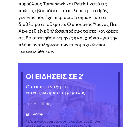
πυραύλους Tomahawk και Patriot κατά τις
πρώτες εβδομάδες του πολέμου με το Ιράν,
γεγονός που έχει περιορίσει σημαντικά τα
διαθέσιμα αποθέματα. Ο υπουργός Άμυνας Πιτ
Χέγκσεθ είχε δηλώσει πρόσφατα στο Κογκρέσο
ότι θα απαιτηθούν «μήνες ή και χρόνια» για την
πλήρη αναπλήρωση των πυρομαχικών που
καταναλώθηκαν.
ΟΙ ΕΙΔΗΣΕΙΣ ΣΕ 2'
Όσα πρέπει να ξέρετε
για να ξεκινήσετε τη μέρα σας.
* Με την εγγραφή σας στο newsletter του Dnews,
αποδέχεστε τους σχετικούς όρους χρήσης