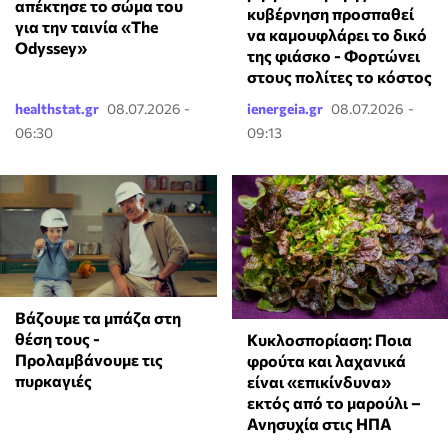
απέκτησε το σώμα του
κυβέρνηση προσπαθεί
για την ταινία «The
να καμουφλάρει το δικό
Odyssey»
της φιάσκο - Φορτώνει
στους πολίτες το κόστος
healthstat.gr
08.07.2026 -
ienergeia.gr
08.07.2026 -
06:30
09:13
Βάζουμε τα μπάζα στη
θέση τους -
Κυκλοσπορίαση: Ποια
Προλαμβάνουμε τις
φρούτα και λαχανικά
πυρκαγιές
είναι «επικίνδυνα»
εκτός από το μαρούλι –
Ανησυχία στις ΗΠΑ