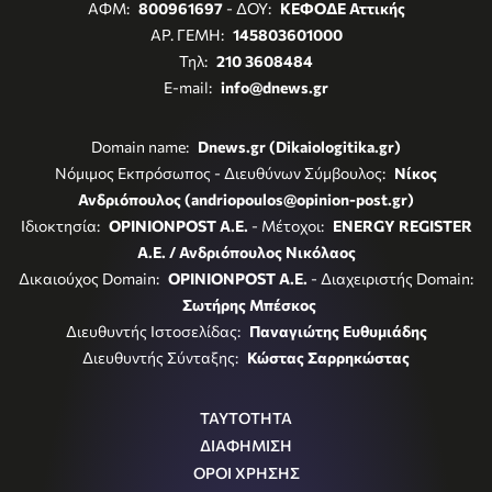
ΑΦΜ:
800961697
- ΔΟΥ:
ΚΕΦΟΔΕ Αττικής
ΑΡ. ΓΕΜΗ:
145803601000
Τηλ:
210 3608484
E-mail:
info@dnews.gr
Domain name:
Dnews.gr (Dikaiologitika.gr)
Νόμιμος Εκπρόσωπος - Διευθύνων Σύμβουλος:
Νίκος
Ανδριόπουλος (andriopoulos@opinion-post.gr)
Ιδιοκτησία:
OPINIONPOST A.E.
- Μέτοχοι:
ENERGY REGISTER
Α.Ε. / Ανδριόπουλος Νικόλαος
Δικαιούχος Domain:
OPINIONPOST A.E.
- Διαχειριστής Domain:
Σωτήρης Μπέσκος
Διευθυντής Ιστοσελίδας:
Παναγιώτης Ευθυμιάδης
Διευθυντής Σύνταξης:
Κώστας Σαρρηκώστας
ΤΑΥΤΟΤΗΤΑ
ΔΙΑΦΗΜΙΣΗ
ΟΡΟΙ ΧΡΗΣΗΣ