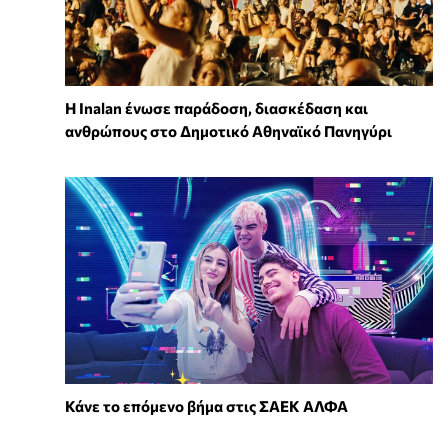
Η Inalan ένωσε παράδοση, διασκέδαση και
ανθρώπους στο Δημοτικό Αθηναϊκό Πανηγύρι
Κάνε το επόμενο βήμα στις ΣΑΕΚ ΑΛΦΑ