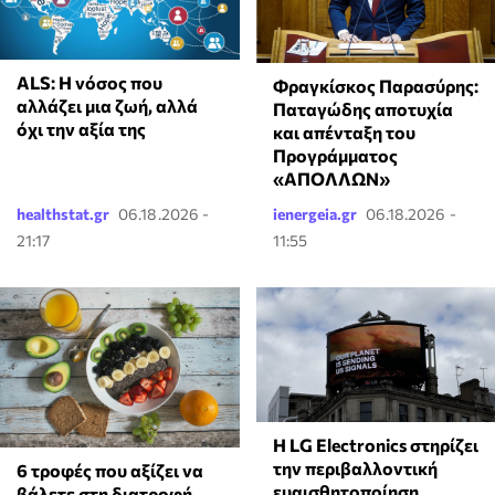
ALS: Η νόσος που
Φραγκίσκος Παρασύρης:
αλλάζει μια ζωή, αλλά
Παταγώδης αποτυχία
όχι την αξία της
και απένταξη του
Προγράμματος
«ΑΠΟΛΛΩΝ»
healthstat.gr
06.18.2026 -
ienergeia.gr
06.18.2026 -
21:17
11:55
Η LG Electronics στηρίζει
την περιβαλλοντική
6 τροφές που αξίζει να
ευαισθητοποίηση
βάλετε στη διατροφή