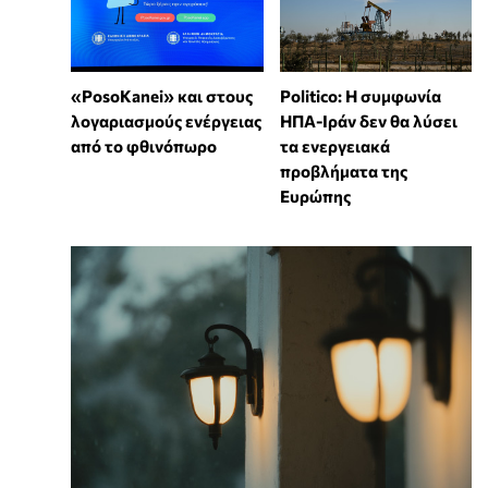
«PosoKanei» και στους
Politico: Η συμφωνία
λογαριασμούς ενέργειας
ΗΠΑ-Ιράν δεν θα λύσει
από το φθινόπωρο
τα ενεργειακά
προβλήματα της
Ευρώπης