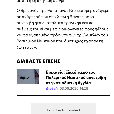
σε αυτή τη θλιβερή στιγμή».
Ο Βρετανός πρωθυπουργός Κιρ Στάρμερ ανέφερε
σε ανάρτησή του στο Χ πω η θανατηφόρα
συντριβή ήταν «απόλυτα τραγική» και «οι
σκέψεις του είναι με τις οικογένειες, τους φίλους
και τα αγαπημένα πρόσωπα των τριών μελών του
Βασιλικού Ναυτικού που δυστυχώς έχασαν τη
ζωή τους».
ΔΙΑΒΑΣΤΕ ΕΠΙΣΗΣ
Βρετανία: Ελικόπτερο του
Πολεμικού Ναυτικού συνετρίβη
στη νοτιοδυτική Αγγλία
Διεθνή
03.06.2026 14:29
Error loading embed