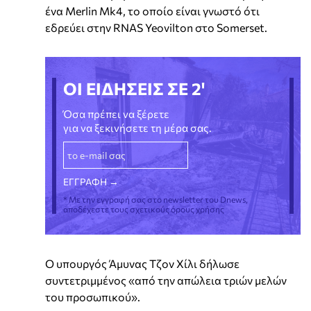
ένα Merlin Mk4, το οποίο είναι γνωστό ότι
εδρεύει στην RNAS Yeovilton στο Somerset.
ΟΙ ΕΙΔΗΣΕΙΣ ΣΕ 2'
Όσα πρέπει να ξέρετε
για να ξεκινήσετε τη μέρα σας.
* Με την εγγραφή σας στο newsletter του Dnews,
αποδέχεστε τους σχετικούς όρους χρήσης
Ο υπουργός Άμυνας Τζον Χίλι δήλωσε
συντετριμμένος «από την απώλεια τριών μελών
του προσωπικού».