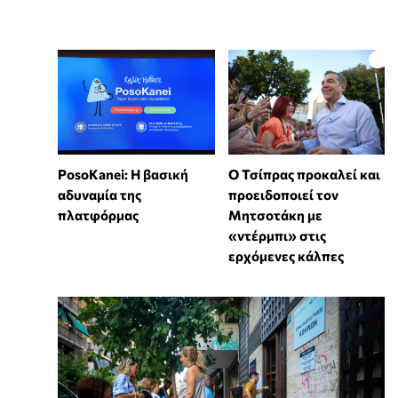
PosoKanei: Η βασική
Ο Τσίπρας προκαλεί και
αδυναμία της
προειδοποιεί τον
πλατφόρμας
Μητσοτάκη με
«ντέρμπι» στις
ερχόμενες κάλπες