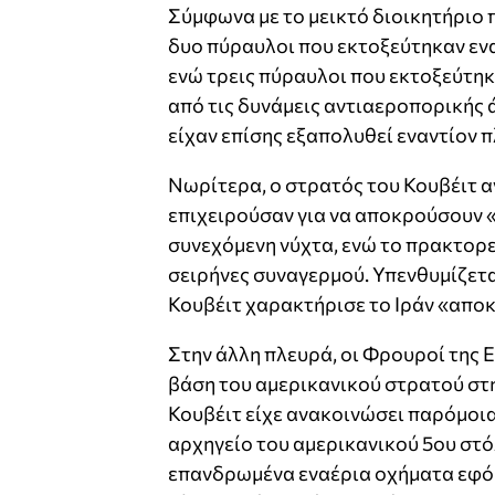
Σύμφωνα με το μεικτό διοικητήριο
δυο πύραυλοι που εκτοξεύτηκαν ενα
ενώ τρεις πύραυλοι που εκτοξεύτη
από τις δυνάμεις αντιαεροπορικής 
είχαν επίσης εξαπολυθεί εναντίον 
Νωρίτερα, ο στρατός του Κουβέιτ 
επιχειρούσαν για να αποκρούσουν «
συνεχόμενη νύχτα, ενώ το πρακτορ
σειρήνες συναγερμού. Υπενθυμίζετα
Κουβέιτ χαρακτήρισε το Ιράν «αποκλ
Στην άλλη πλευρά, οι Φρουροί της
βάση του αμερικανικού στρατού στη
Κουβέιτ είχε ανακοινώσει παρόμοια
αρχηγείο του αμερικανικού 5ου στό
επανδρωμένα εναέρια οχήματα εφόρ