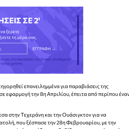
ΗΣΕΙΣ ΣΕ 2'
να ξέρετε
νήσετε τη μέρα σας.
φή σας στο newsletter του Dnews, αποδέχεστε
ς όρους χρήσης
τηγορηθεί επανειλημμένα για παραβιάσεις της
σε εφαρμογή την 8η Απριλίου, έπειτα από περίπου ένα
σα στην Τεχεράνη και την Ουάσιγκτον για να
ατολή, που ξέσπασε την 28η Φεβρουαρίου, με την