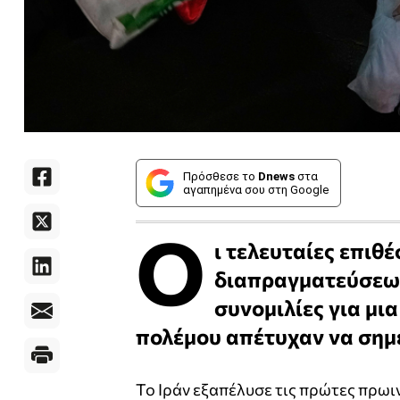
Πρόσθεσε το
Dnews
στα
αγαπημένα σου στη Google
Ο
ι τελευταίες επιθ
διαπραγματεύσεων
συνομιλίες για μ
πολέμου απέτυχαν να σημ
Το Ιράν εξαπέλυσε τις πρώτες πρωιν