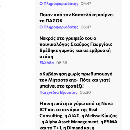
Ο Πληροφοριοδότης
06:47
,
Ποιον από τον Κασσελάκη παίρνει
το ΠΑΣΟΚ
Ο Πληροφοριοδότης
06:47
Νεκρός στο γραφείο του ο
ποινικολόγος Σταύρος Γεωργίου:
Βρέθηκε γυμνός και σε εμβρυακή
στάση
Ελλάδα
06:36
«Κυβέρνηση χωρίς πρωθυπουργό
τον Μητσοτάκη»- Πότε και γιατί
μπαίνει στο τραπέζι!
Παιχνίδια Εξουσίας
06:30
Η κινητικότητα γύρω από τη Nova
ICT και το σενάριο της Real
Consulting, η ΔΙΑΣ, η Melissa Κίκιζας
, η Alpha Asset Management, η ESMA
και το T+1, η Dimand και η