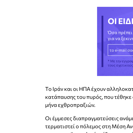
ΟΙ ΕΙΔ
Όσα πρέπει 
για να ξεκι
* Με την εγγρα
τους σχετικού
Το Ιράν και οι ΗΠΑ έχουν αλληλοκα
κατάπαυσης του πυρός, που τέθηκε 
μήνα εχθροπραξιών.
Οι έμμεσες διαπραγματεύσεις ανάμε
τερματιστεί ο πόλεμος στη Μέση Αν