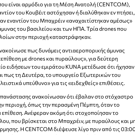
 που είναι αρμόδιο για τη Μέση Ανατολή (CENTCOM),
ντίον του Κουβέιτ αστόχησαν ή διαλύθηκαν εν πτήσει,
καν εναντίον του Μπαχρέιν «αναχαιτίστηκαν αμέσως»
άμυνας του βασιλείου και των ΗΠΑ. Τρία drones που
πλοίων στην περιοχή καταστράφηκαν.
ανακοίνωσε πως δυνάμεις αντιαεροπορικής άμυνας
επίθεση με drones και πυραύλους», για δεύτερη
είο ειδήσεων του εμιράτου KUNA μετέδωσε ότι ήχησαν
ι πως τη Δευτέρα, το υπουργείο Εξωτερικών του
ειστικά υπεύθυνο» για τις «ειδεχθείς» επιθέσεις.
 Επανάστασης ανακοίνωσαν ότι έβαλαν στο στόχαστρο
ν περιοχή, όπως την περασμένη Πέμπτη, όταν το
 επίθεση. Ανέφεραν ακόμη ότι στοχοποίησαν το
λου, που βρίσκεται στο Μπαχρέιν, με πυραύλους και μ
μησης. Η CENTCOM διέψευσε λίγο πριν από τις 03:0