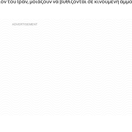
ν του Ιράν, μοιάζουν να βυθίζονται σε κινούμενη άμμ