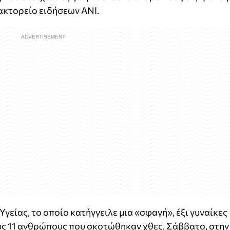
ρακτορείο ειδήσεων ANI.
γείας, το οποίο κατήγγειλε μια «σφαγή», έξι γυναίκες
υς 11 ανθρώπους που σκοτώθηκαν χθες, Σάββατο, στην