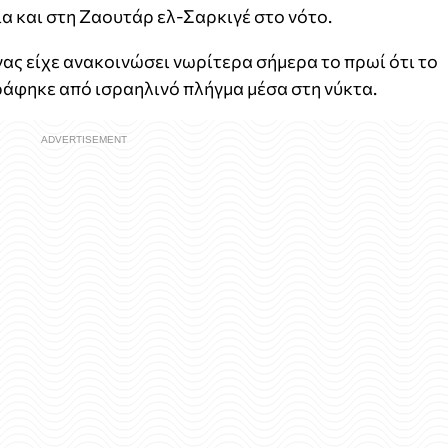
α και στη Ζαουτάρ ελ-Σαρκιγέ στο νότο.
νας είχε ανακοινώσει νωρίτερα σήμερα το πρωί ότι το
ράφηκε από ισραηλινό πλήγμα μέσα στη νύκτα.