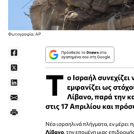
Φωτογραφία: AP
Πρόσθεσε το
Dnews
στα
αγαπημένα σου στη Google
Τ
ο Ισραήλ συνεχίζει 
εμφανίζει ως στόχο
Λίβανο, παρά την κ
στις 17 Απριλίου και πρό
Νέα ισραηλινά πλήγματα, εν μέρει
Λίβανο
, την επομένη μιας επιδρομ