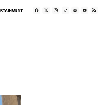
ΡΟΗ ΕΙΔΗΣΕΩΝ
T
NEWS IN ENGLISH
Games
ERTAINMENT