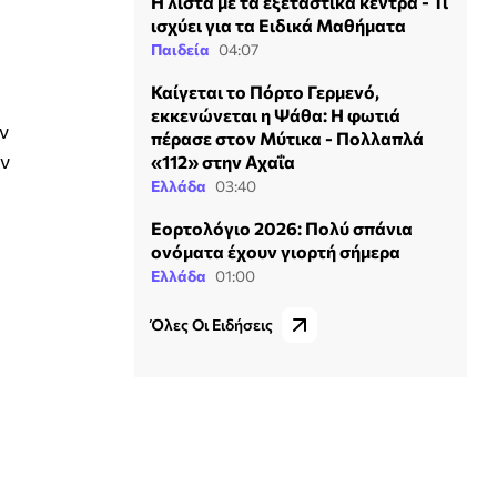
Η λίστα με τα εξεταστικά κέντρα - Τι
ισχύει για τα Ειδικά Μαθήματα
Παιδεία
04:07
Καίγεται το Πόρτο Γερμενό,
εκκενώνεται η Ψάθα: H φωτιά
ν
πέρασε στον Μύτικα - Πολλαπλά
ον
«112» στην Αχαΐα
Ελλάδα
03:40
Εορτολόγιο 2026: Πολύ σπάνια
ονόματα έχουν γιορτή σήμερα
Ελλάδα
01:00
Όλες Οι Ειδήσεις