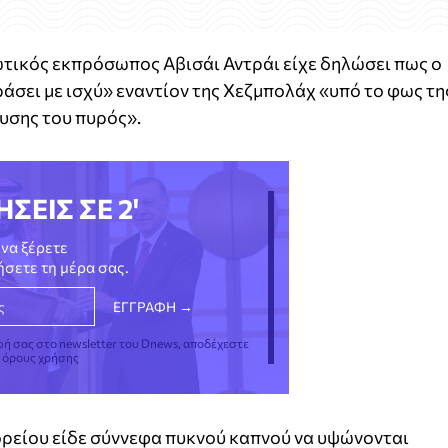
ικός εκπρόσωπος Αβισάι Αντράι είχε δηλώσει πως ο
άσει με ισχύ» εναντίον της Χεζμπολάχ «υπό το φως τη
υσης του πυρός».
ΗΣΕΙΣ ΣΕ 2'
να ξέρετε
νήσετε τη μέρα σας.
φή σας στο newsletter του Dnews, αποδέχεστε
ς όρους χρήσης
ρείου είδε σύννεφα πυκνού καπνού να υψώνονται