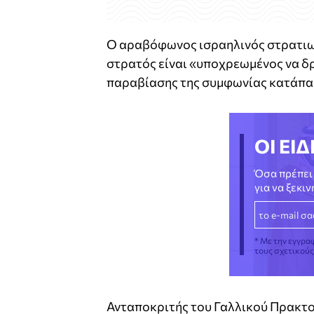
Ο αραβόφωνος ισραηλινός στρατιωτ
στρατός είναι «υποχρεωμένος να δρ
παραβίασης της συμφωνίας κατάπα
ΟΙ ΕΙΔ
Όσα πρέπει 
για να ξεκι
* Με την εγγρα
τους σχετικού
Ανταποκριτής του Γαλλικού Πρακτο