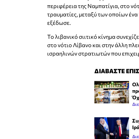
περιφέρεια της Ναμπατίγια, στο νό
τραυματίες, μεταξύ των οποίων ένα
εξέδωσε.
Το λιβανικό σιιτικό κίνημα συνεχίζε
στο νότιο Λίβανο και στην άλλη πλ
ισραηλινών στρατιωτών που επιχει
ΔΙΑΒΑΣΤΕ ΕΠΙ
Ολ
πρ
Όχ
Δι
Συ
Ιρ
Δι