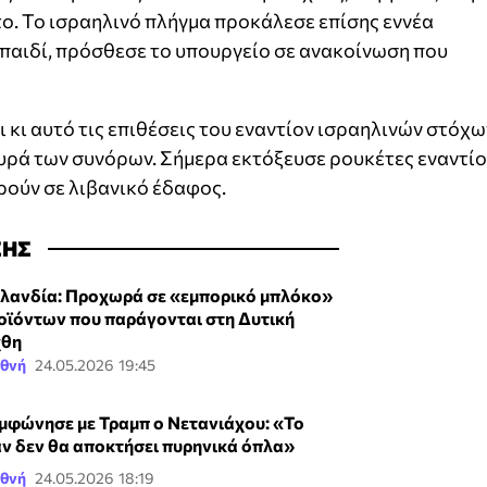
το. Το ισραηλινό πλήγμα προκάλεσε επίσης εννέα
 παιδί, πρόσθεσε το υπουργείο σε ανακοίνωση που
ι κι αυτό τις επιθέσεις του εναντίον ισραηλινών στόχω
ευρά των συνόρων. Σήμερα εκτόξευσε ρουκέτες εναντί
ρούν σε λιβανικό έδαφος.
ΣΗΣ
λανδία: Προχωρά σε «εμπορικό μπλόκο»
οϊόντων που παράγονται στη Δυτική
θη
εθνή
24.05.2026 19:45
μφώνησε με Τραμπ ο Νετανιάχου: «Το
άν δεν θα αποκτήσει πυρηνικά όπλα»
εθνή
24.05.2026 18:19