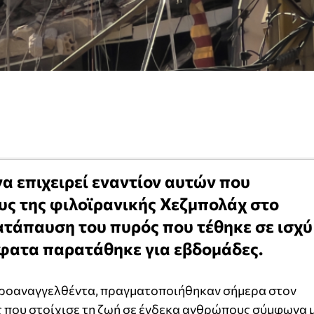
να επιχειρεί εναντίον αυτών που
υς της φιλοϊρανικής Χεζμπολάχ στο
ατάπαυση του πυρός που τέθηκε σε ισχύ
σφατα παρατάθηκε για εβδομάδες.
 προαναγγελθέντα, πραγματοποιήθηκαν σήμερα στον
ής που στοίχισε τη ζωή σε ένδεκα ανθρώπους σύμφωνα 