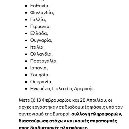
Εσθονία,
Φινλανδία,
Γαλλία,
Γερμανία,
Ελλάδα,
Ουγγαρία,
Ιταλία,
Ολλανδία,
Πορτογαλία,
Ισπανία,
Σουηδία,
Ουκρανία
Ηνωμένες Πολιτείες Αμερικής.
Μεταξύ 13 Φεβρουαρίου και 28 Απριλίου, οι
αρχές εργάστηκαν σε διαδοχικές φάσεις υπό τον
συντονισμό της Europol:
συλλογή πληροφοριών,
διασταύρωση στόχων και κοινές παραπομπές
προς διαδικτυακές πλατφόρμες.