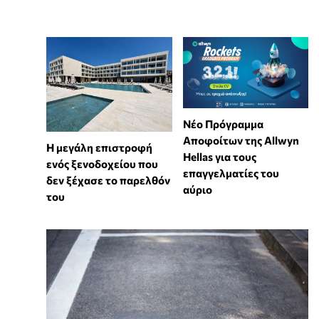
Νέο Πρόγραμμα
Αποφοίτων της Allwyn
Η μεγάλη επιστροφή
Hellas για τους
ενός ξενοδοχείου που
επαγγελματίες του
δεν ξέχασε το παρελθόν
αύριο
του