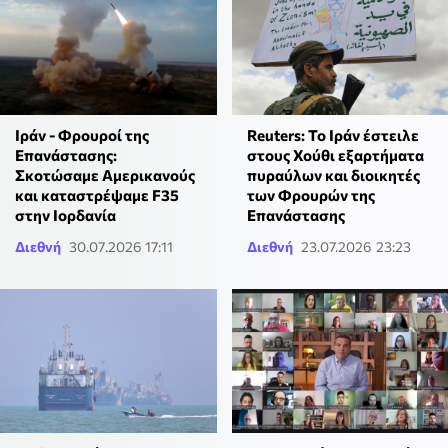
Ιράν - Φρουροί της
Reuters: Το Ιράν έστειλε
Επανάστασης:
στους Χούθι εξαρτήματα
Σκοτώσαμε Αμερικανούς
πυραύλων και διοικητές
και καταστρέψαμε F35
των Φρουρών της
στην Ιορδανία
Επανάστασης
Διεθνή
30.07.2026 17:11
Διεθνή
23.07.2026 23:23