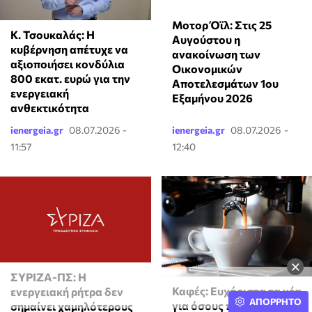
Μοτορ Όϊλ: Στις 25
Κ. Τσουκαλάς: Η
Αυγούστου η
κυβέρνηση απέτυχε να
ανακοίνωση των
αξιοποιήσει κονδύλια
Οικονομικών
800 εκατ. ευρώ για την
Αποτελεσμάτων 1ου
ενεργειακή
Εξαμήνου 2026
ανθεκτικότητα
ienergeia.gr
08.07.2026 -
ienergeia.gr
08.07.2026 -
11:57
12:40
×
ΣΥΡΙΖΑ-ΠΣ: Η
Καφές: Ευχάριστα τα νέα
ενεργειακή ρήτρα δεν
ΑΠΟΡΡΗΤΟ
για όσους πίνουν
σημαίνει χαμηλότερους