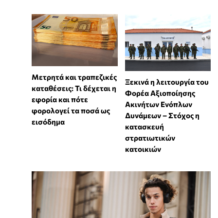
Μετρητά και τραπεζικές
Ξεκινά η λειτουργία του
καταθέσεις: Τι δέχεται η
Φορέα Αξιοποίησης
εφορία και πότε
Ακινήτων Ενόπλων
φορολογεί τα ποσά ως
Δυνάμεων – Στόχος η
εισόδημα
κατασκευή
στρατιωτικών
κατοικιών