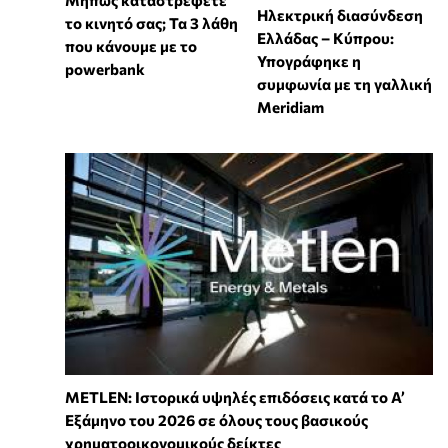
Μήπως καταστρέφετε
Ηλεκτρική διασύνδεση
το κινητό σας; Τα 3 λάθη
Ελλάδας – Κύπρου:
που κάνουμε με το
Υπογράφηκε η
powerbank
συμφωνία με τη γαλλική
Meridiam
METLEN: Ιστορικά υψηλές επιδόσεις κατά το Α’
Εξάμηνο του 2026 σε όλους τους βασικούς
χρηματοοικονομικούς δείκτες