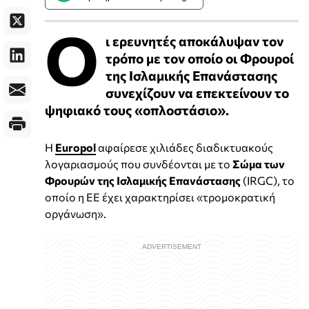
Ο
ι ερευνητές αποκάλυψαν τον
τρόπο με τον οποίο οι Φρουροί
της Ισλαμικής Επανάστασης
συνεχίζουν να επεκτείνουν το
ψηφιακό τους «οπλοστάσιο».
Η
Europol
αφαίρεσε χιλιάδες διαδικτυακούς
λογαριασμούς που συνδέονται με το
Σώμα των
Φρουρών της Ισλαμικής Επανάστασης
(IRGC), το
οποίο η ΕΕ έχει χαρακτηρίσει «τρομοκρατική
οργάνωση».