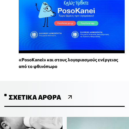
«PosoKanei» και στους λογαριασμούς ενέργειας
από το φθινόπωρο
ΣΧΕΤΙΚΆ ΆΡΘΡΑ