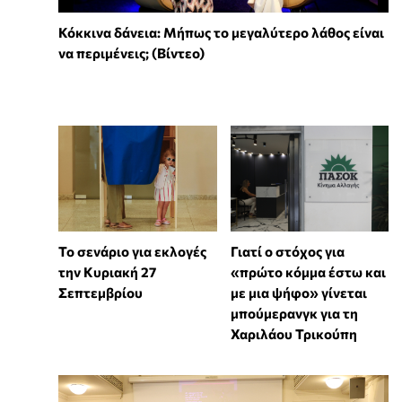
Κόκκινα δάνεια: Μήπως το μεγαλύτερο λάθος είναι
να περιμένεις; (Βίντεο)
Το σενάριο για εκλογές
Γιατί ο στόχος για
την Κυριακή 27
«πρώτο κόμμα έστω και
Σεπτεμβρίου
με μια ψήφο» γίνεται
μπούμερανγκ για τη
Χαριλάου Τρικούπη