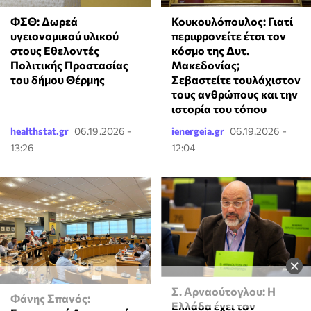
ΦΣΘ: Δωρεά
Κουκουλόπουλος: Γιατί
υγειονομικού υλικού
περιφρονείτε έτσι τον
στους Εθελοντές
κόσμο της Δυτ.
Πολιτικής Προστασίας
Μακεδονίας;
του δήμου Θέρμης
Σεβαστείτε τουλάχιστον
τους ανθρώπους και την
ιστορία του τόπου
healthstat.gr
06.19.2026 -
ienergeia.gr
06.19.2026 -
13:26
12:04
×
Σ. Αρναούτογλου: Η
Φάνης Σπανός:
Ελλάδα έχει τον