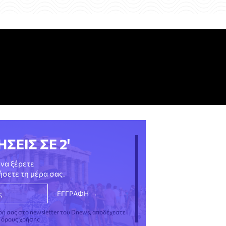
ΗΣΕΙΣ ΣΕ 2'
να ξέρετε
νήσετε τη μέρα σας.
φή σας στο newsletter του Dnews, αποδέχεστε
ς όρους χρήσης