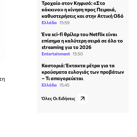
Τροχαίο στον Κηφισό: «Στο
κόκκινο» η κίνηση προς Πειραιά,
καθυστερήσεις και στην Αττική Οδό
Ελλάδα
15:59
Ένα sci-fi θρίλερ του Netflix είναι
επίσημα η καλύτερη σειρά σε όλο το
streaming για το 2026
Entertainment
15:50
Καστοριά: Έκτακτα μέτρα για τα
κρούσματα ευλογιάς των προβάτων
– Τι απαγορεύεται
τη
Ελλάδα
15:45
Όλες Οι Ειδήσεις