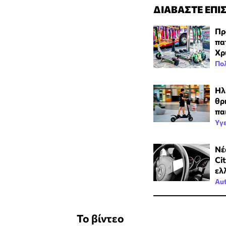
ΔΙΑΒΑΣΤΕ ΕΠΙ
Πρ
πα
Χρ
Πολ
Hλ
θρ
πα
Υγ
Νέ
Ci
ελ
Aut
Το βίντεο