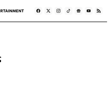
ΡΟΗ ΕΙΔΗΣΕΩΝ
T
NEWS IN ENGLISH
Games
ERTAINMENT
ς