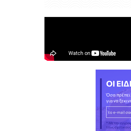
ΟΙ ΕΙΔ
Όσα πρέπει 
για να ξεκι
* Με την εγγρα
τους σχετικού