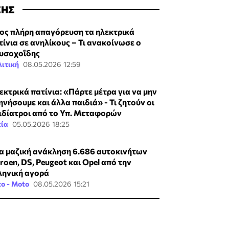
ΣΗΣ
ος πλήρη απαγόρευση τα ηλεκτρικά
τίνια σε ανηλίκους – Τι ανακοίνωσε ο
υσοχοΐδης
ιτική
08.05.2026 12:59
εκτρικά πατίνια: «Πάρτε μέτρα για να μην
ηνήσουμε και άλλα παιδιά» - Τι ζητούν οι
ιδίατροι από το Υπ. Μεταφορών
εία
05.05.2026 18:25
α μαζική ανάκληση 6.686 αυτοκινήτων
troen, DS, Peugeot και Opel από την
ληνική αγορά
o - Moto
08.05.2026 15:21