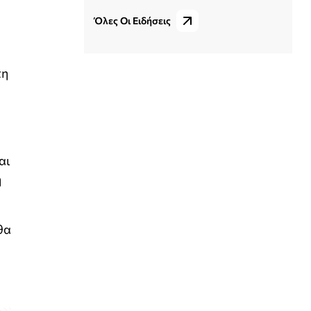
Όλες Οι Ειδήσεις
τη
αι
η
θα
ς