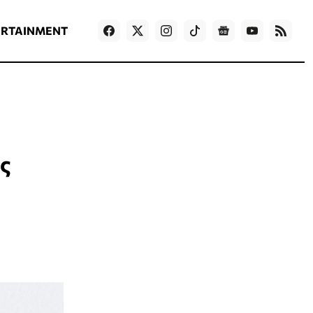
ΡΟΗ ΕΙΔΗΣΕΩΝ
T
NEWS IN ENGLISH
Games
ERTAINMENT
ς