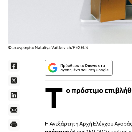
Φωτογραφία: Nataliya Vaitkevich/PEXELS
Πρόσθεσε το
Dnews
στα
αγαπημένα σου στη Google
Τ
ο πρόστιμο επιβλή
Η Ανεξάρτητη Αρχή Ελέγχου Αγοράς
πρόστιμο
ύψους 150.000 ευρώ σε η