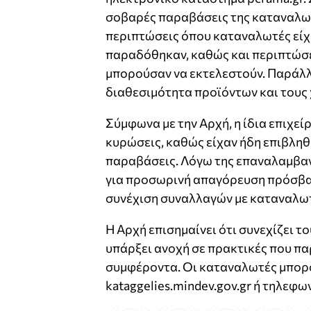
σοβαρές παραβάσεις της καταναλωτ
περιπτώσεις όπου καταναλωτές είχα
παραδόθηκαν, καθώς και περιπτώσε
μπορούσαν να εκτελεστούν. Παράλλ
διαθεσιμότητα προϊόντων και τους
Σύμφωνα με την Αρχή, η ίδια επιχεί
κυρώσεις, καθώς είχαν ήδη επιβληθ
παραβάσεις. Λόγω της επαναλαμβαν
για προσωρινή απαγόρευση πρόσβασ
συνέχιση συναλλαγών με καταναλω
Η Αρχή επισημαίνει ότι συνεχίζει τ
υπάρξει ανοχή σε πρακτικές που πα
συμφέροντα. Οι καταναλωτές μπορ
kataggelies.mindev.gov.gr ή τηλεφω