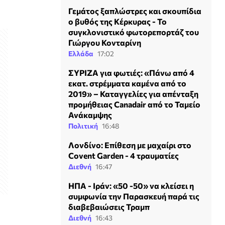
Γεμάτος ξαπλώστρες και σκουπίδια
ο βυθός της Κέρκυρας - Το
συγκλονιστικό φωτορεπορτάζ του
Γιώργου Κονταρίνη
Ελλάδα
17:02
ΣΥΡΙΖΑ για φωτιές: «Πάνω από 4
εκατ. στρέμματα καμένα από το
2019» – Καταγγελίες για απένταξη
προμήθειας Canadair από το Ταμείο
Ανάκαμψης
Πολιτική
16:48
Λονδίνο: Επίθεση με μαχαίρι στο
Covent Garden - 4 τραυματίες
Διεθνή
16:47
ΗΠΑ - Ιράν: «50 -50» να κλείσει η
συμφωνία την Παρασκευή παρά τις
διαβεβαιώσεις Τραμπ
Διεθνή
16:43