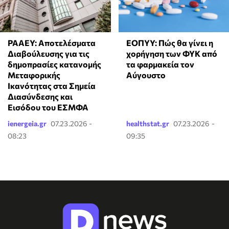
ΡΑΑΕΥ: Αποτελέσματα
ΕΟΠΥΥ: Πώς θα γίνει η
Διαβούλευσης για τις
χορήγηση των ΦΥΚ από
δημοπρασίες κατανομής
τα φαρμακεία τον
Μεταφορικής
Αύγουστο
Ικανότητας στα Σημεία
Διασύνδεσης και
Εισόδου του ΕΣΜΦΑ
ienergeia.gr
07.23.2026 -
healthstat.gr
07.23.2026 -
08:23
09:35