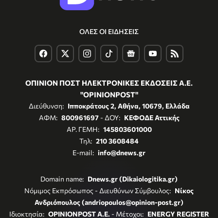
ΟΛΕΣ ΟΙ ΕΙΔΗΣΕΙΣ
ΟΠΙΝΙΟΝ ΠΟΣΤ ΗΛΕΚΤΡΟΝΙΚΕΣ ΕΚΔΟΣΕΙΣ Α.Ε.
"OPINIONPOST"
Διεύθυνση:
Ιπποκράτους 2, Αθήνα, 10679, Ελλάδα
ΑΦΜ:
800961697
- ΔΟΥ:
ΚΕΦΟΔΕ Αττικής
ΑΡ. ΓΕΜΗ:
145803601000
Τηλ:
210 3608484
E-mail:
info@dnews.gr
Domain name:
Dnews.gr (Dikaiologitika.gr)
Νόμιμος Εκπρόσωπος - Διευθύνων Σύμβουλος:
Νίκος
Ανδριόπουλος (andriopoulos@opinion-post.gr)
Ιδιοκτησία:
OPINIONPOST A.E.
- Μέτοχοι:
ENERGY REGISTER