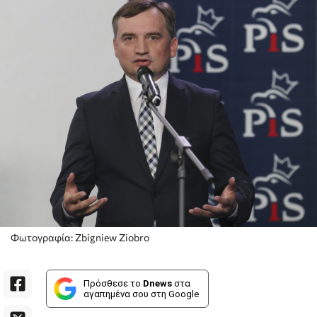
Φωτογραφία: Zbigniew Ziobro
Πρόσθεσε το
Dnews
στα
αγαπημένα σου στη Google