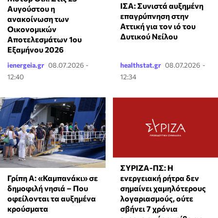
ΙΣΑ: Συνιστά αυξημένη
Αυγούστου η
επαγρύπνηση στην
ανακοίνωση των
Αττική για τον ιό του
Οικονομικών
Δυτικού Νείλου
Αποτελεσμάτων 1ου
Εξαμήνου 2026
ienergeia.gr
08.07.2026 -
healthstat.gr
08.07.2026 -
12:40
12:34
ΣΥΡΙΖΑ-ΠΣ: Η
Γρίπη Α: «Καμπανάκι» σε
ενεργειακή ρήτρα δεν
δημοφιλή νησιά – Που
σημαίνει χαμηλότερους
οφείλονται τα αυξημένα
λογαριασμούς, ούτε
κρούσματα
σβήνει 7 χρόνια