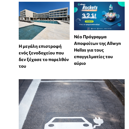
Νέο Πρόγραμμα
Αποφοίτων της Allwyn
Η μεγάλη επιστροφή
Hellas για τους
ενός ξενοδοχείου που
επαγγελματίες του
δεν ξέχασε το παρελθόν
αύριο
του