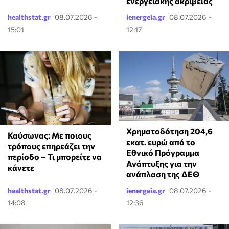
ενεργειακής ακρίβειας
healthstat.gr
08.07.2026 -
ienergeia.gr
08.07.2026 -
15:01
12:17
Χρηματοδότηση 204,6
Καύσωνας: Με ποιους
εκατ. ευρώ από το
τρόπους επηρεάζει την
Εθνικό Πρόγραμμα
περίοδο – Τι μπορείτε να
Ανάπτυξης για την
κάνετε
ανάπλαση της ΔΕΘ
healthstat.gr
08.07.2026 -
ienergeia.gr
08.07.2026 -
14:08
12:36