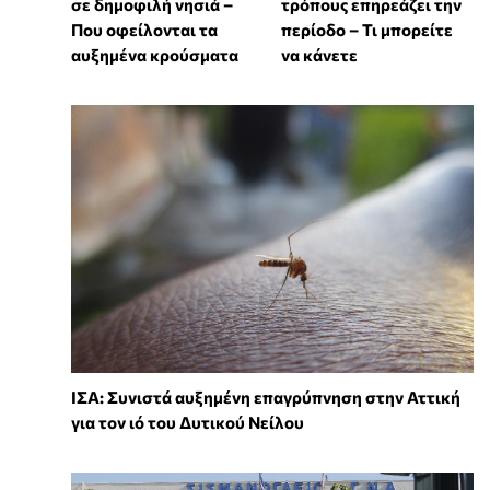
σε δημοφιλή νησιά –
τρόπους επηρεάζει την
Που οφείλονται τα
περίοδο – Τι μπορείτε
αυξημένα κρούσματα
να κάνετε
ΙΣΑ: Συνιστά αυξημένη επαγρύπνηση στην Αττική
για τον ιό του Δυτικού Νείλου