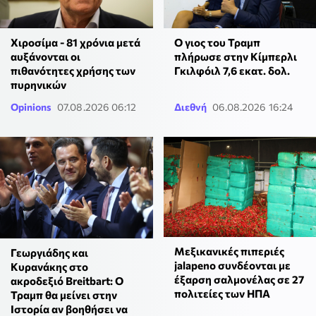
Χιροσίμα - 81 χρόνια μετά
Ο γιος του Τραμπ
αυξάνονται οι
πλήρωσε στην Κίμπερλι
πιθανότητες χρήσης των
Γκιλφόιλ 7,6 εκατ. δολ.
πυρηνικών
Opinions
07.08.2026 06:12
Διεθνή
06.08.2026 16:24
Μεξικανικές πιπεριές
Γεωργιάδης και
jalapeno συνδέονται με
Κυρανάκης στο
έξαρση σαλμονέλας σε 27
ακροδεξιό Breitbart: Ο
πολιτείες των ΗΠΑ
Τραμπ θα μείνει στην
Ιστορία αν βοηθήσει να