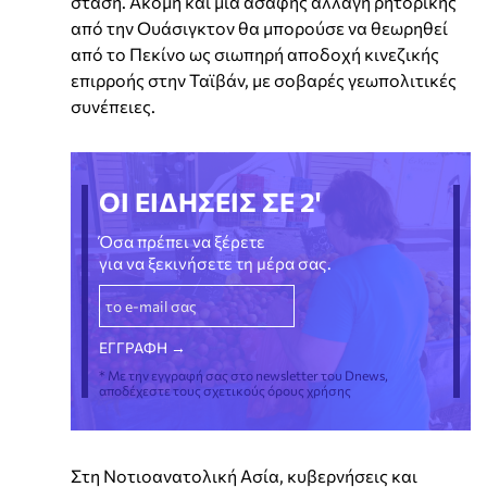
στάση. Ακόμη και μια ασαφής αλλαγή ρητορικής
από την Ουάσιγκτον θα μπορούσε να θεωρηθεί
από το Πεκίνο ως σιωπηρή αποδοχή κινεζικής
επιρροής στην Ταϊβάν, με σοβαρές γεωπολιτικές
συνέπειες.
ΟΙ ΕΙΔΗΣΕΙΣ ΣΕ 2'
Όσα πρέπει να ξέρετε
για να ξεκινήσετε τη μέρα σας.
* Με την εγγραφή σας στο newsletter του Dnews,
αποδέχεστε τους σχετικούς όρους χρήσης
Στη Νοτιοανατολική Ασία, κυβερνήσεις και