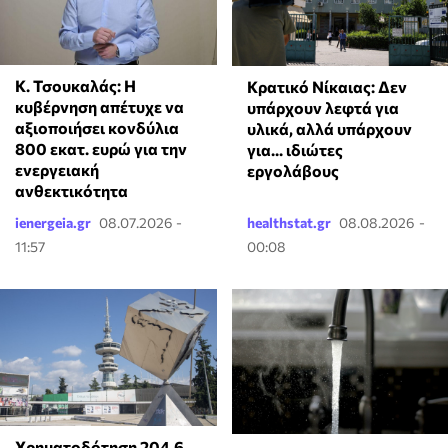
Κ. Τσουκαλάς: Η
Κρατικό Νίκαιας: Δεν
κυβέρνηση απέτυχε να
υπάρχουν λεφτά για
αξιοποιήσει κονδύλια
υλικά, αλλά υπάρχουν
800 εκατ. ευρώ για την
για... ιδιώτες
ενεργειακή
εργολάβους
ανθεκτικότητα
ienergeia.gr
08.07.2026 -
healthstat.gr
08.08.2026 -
11:57
00:08
Χρηματοδότηση 204,6