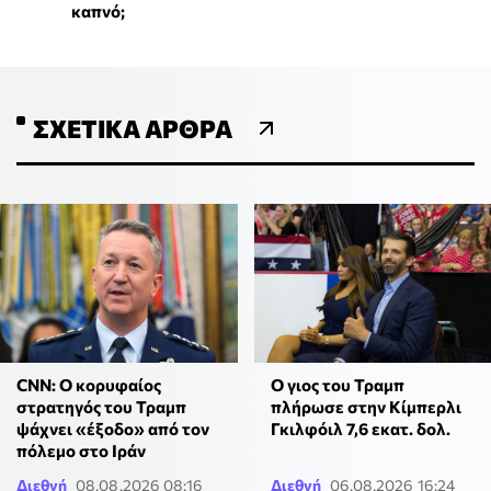
καπνό;
ΣΧΕΤΙΚΆ ΆΡΘΡΑ
CNN: Ο κορυφαίος
Ο γιος του Τραμπ
στρατηγός του Τραμπ
πλήρωσε στην Κίμπερλι
ψάχνει «έξοδο» από τον
Γκιλφόιλ 7,6 εκατ. δολ.
πόλεμο στο Ιράν
Διεθνή
08.08.2026 08:16
Διεθνή
06.08.2026 16:24