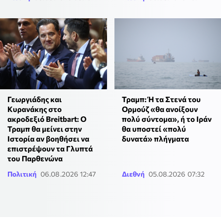
Γεωργιάδης και
Τραμπ: Ή τα Στενά του
Κυρανάκης στο
Ορμούζ «θα ανοίξουν
ακροδεξιό Breitbart: Ο
πολύ σύντομα», ή το Ιράν
Τραμπ θα μείνει στην
θα υποστεί «πολύ
Ιστορία αν βοηθήσει να
δυνατά» πλήγματα
επιστρέψουν τα Γλυπτά
του Παρθενώνα
Πολιτική
06.08.2026 12:47
Διεθνή
05.08.2026 07:32