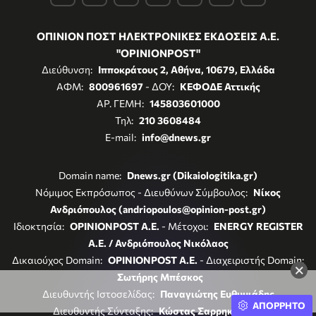
ΟΠΙΝΙΟΝ ΠΟΣΤ ΗΛΕΚΤΡΟΝΙΚΕΣ ΕΚΔΟΣΕΙΣ Α.Ε.
"OPINIONPOST"
Διεύθυνση:
Ιπποκράτους 2, Αθήνα, 10679, Ελλάδα
ΑΦΜ:
800961697
- ΔΟΥ:
ΚΕΦΟΔΕ Αττικής
ΑΡ. ΓΕΜΗ:
145803601000
Τηλ:
210 3608484
E-mail:
info@dnews.gr
Domain name:
Dnews.gr (Dikaiologitika.gr)
Νόμιμος Εκπρόσωπος - Διευθύνων Σύμβουλος:
Νίκος
Ανδριόπουλος (andriopoulos@opinion-post.gr)
Ιδιοκτησία:
OPINIONPOST A.E.
- Μέτοχοι:
ENERGY REGISTER
Α.Ε. / Ανδριόπουλος Νικόλαος
Δικαιούχος Domain:
OPINIONPOST A.E.
- Διαχειριστής Domain:
×
Σωτήρης Μπέσκος
Διευθυντής Ιστοσελίδας:
Παναγιώτης Ευθυμιάδης
ΑΠΟΡΡΗΤΟ
Διευθυντής Σύνταξης:
Κώστας Σαρρηκώστας