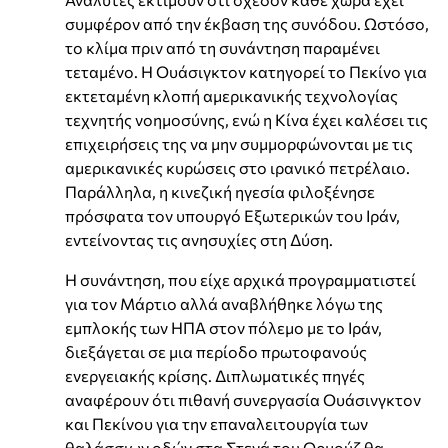
συμφέρον από την έκβαση της συνόδου. Ωστόσο,
το κλίμα πριν από τη συνάντηση παραμένει
τεταμένο. Η Ουάσιγκτον κατηγορεί το Πεκίνο για
εκτεταμένη κλοπή αμερικανικής τεχνολογίας
τεχνητής νοημοσύνης, ενώ η Κίνα έχει καλέσει τις
επιχειρήσεις της να μην συμμορφώνονται με τις
αμερικανικές κυρώσεις στο ιρανικό πετρέλαιο.
Παράλληλα, η κινεζική ηγεσία φιλοξένησε
πρόσφατα τον υπουργό Εξωτερικών του Ιράν,
εντείνοντας τις ανησυχίες στη Δύση.
Η συνάντηση, που είχε αρχικά προγραμματιστεί
για τον Μάρτιο αλλά αναβλήθηκε λόγω της
εμπλοκής των ΗΠΑ στον πόλεμο με το Ιράν,
διεξάγεται σε μια περίοδο πρωτοφανούς
ενεργειακής κρίσης. Διπλωματικές πηγές
αναφέρουν ότι πιθανή συνεργασία Ουάσινγκτον
και Πεκίνου για την επαναλειτουργία των
θαλάσσιων οδών στα Στενά του Ορμούζ θα