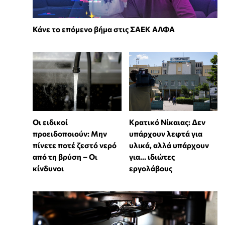
Κάνε το επόμενο βήμα στις ΣΑΕΚ ΑΛΦΑ
Οι ειδικοί
Κρατικό Νίκαιας: Δεν
προειδοποιούν: Μην
υπάρχουν λεφτά για
πίνετε ποτέ ζεστό νερό
υλικά, αλλά υπάρχουν
από τη βρύση – Οι
για... ιδιώτες
κίνδυνοι
εργολάβους