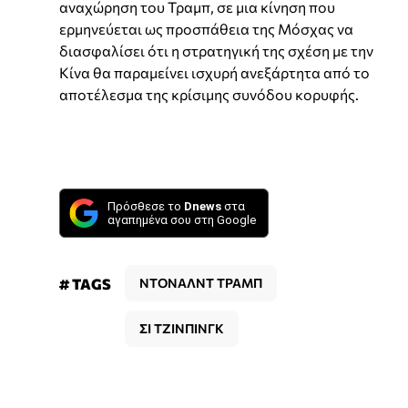
αναχώρηση του Τραμπ, σε μια κίνηση που
ερμηνεύεται ως προσπάθεια της Μόσχας να
διασφαλίσει ότι η στρατηγική της σχέση με την
Κίνα θα παραμείνει ισχυρή ανεξάρτητα από το
αποτέλεσμα της κρίσιμης συνόδου κορυφής.
Πρόσθεσε το
Dnews
στα
αγαπημένα σου στη Google
# TAGS
ΝΤΟΝΑΛΝΤ ΤΡΑΜΠ
ΣΙ ΤΖΙΝΠΙΝΓΚ