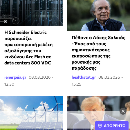
Η Schneider Electric
Πέθανε ο Λάκης Χαλκιάς
παρουσιάζει
- Ένας από τους
πρωτοποριακή μελέτη
σημαντικότερους
αξιολόγησης του
εκπροσώπους της
κινδύνου Arc Flash σε
μουσικής μας
data centers 800 VDC
παράδοσης
ienergeia.gr
08.03.2026 -
healthstat.gr
08.03.2026 -
12:30
15:25
×
ΑΠΟΡΡΗΤΟ