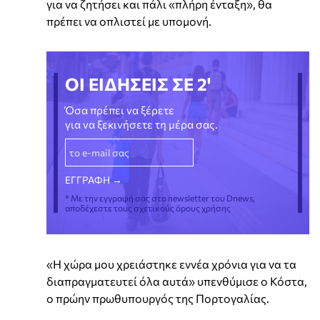
για να ζητήσει και πάλι «πλήρη ένταξη», θα
πρέπει να οπλιστεί με υπομονή.
ΟΙ ΕΙΔΗΣΕΙΣ ΣΕ 2'
Όσα πρέπει να ξέρετε
για να ξεκινήσετε τη μέρα σας.
* Με την εγγραφή σας στο newsletter του Dnews,
αποδέχεστε τους σχετικούς όρους χρήσης
«Η χώρα μου χρειάστηκε εννέα χρόνια για να τα
διαπραγματευτεί όλα αυτά» υπενθύμισε ο Κόστα,
ο πρώην πρωθυπουργός της Πορτογαλίας.