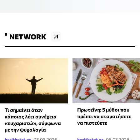
NETWORK
Πρωτεΐνη: 5 μύθοι που
Τι σημαίνει όταν
πρέπει να σταματήσετε
κάποιος λέει συνέχεια
να πιστεύετε
«ευχαριστώ», σύμφωνα
με την ψυχολογία
healthstat.gr
08.03.2026 -
healthstat.gr
08.03.2026 -