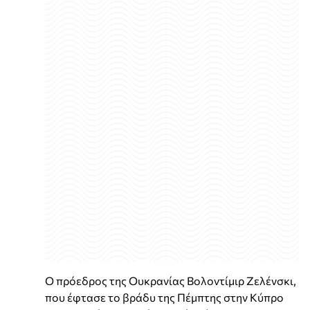
Ο πρόεδρος της Ουκρανίας Βολοντίμιρ Ζελένσκι,
που έφτασε το βράδυ της Πέμπτης στην Κύπρο