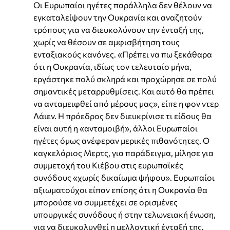
Οι Ευρωπαίοι ηγέτες παράλληλα δεν θέλουν να
εγκαταλείψουν την Ουκρανία και αναζητούν
τρόπους για να διευκολύνουν την ένταξή της,
χωρίς να θέσουν σε αμφισβήτηση τους
ενταξιακούς κανόνες. «Πρέπει να πω ξεκάθαρα
ότι η Ουκρανία, ιδίως τον τελευταίο μήνα,
εργάστηκε πολύ σκληρά και προχώρησε σε πολύ
σημαντικές μεταρρυθμίσεις. Και αυτό θα πρέπει
να ανταμειφθεί από μέρους μας», είπε η φον ντερ
Λάιεν. Η πρόεδρος δεν διευκρίνισε τι είδους θα
είναι αυτή η «ανταμοιβή», άλλοι Ευρωπαίοι
ηγέτες όμως ανέφεραν μερικές πιθανότητες. Ο
καγκελάριος Μερτς, για παράδειγμα, μίλησε για
συμμετοχή του Κιέβου στις ευρωπαϊκές
συνόδους «χωρίς δικαίωμα ψήφου». Ευρωπαίοι
αξιωματούχοι είπαν επίσης ότι η Ουκρανία θα
μπορούσε να συμμετέχει σε ορισμένες
υπουργικές συνόδους ή στην τελωνειακή ένωση,
για να διευκολυνθεί η μελλοντική ένταξή της.