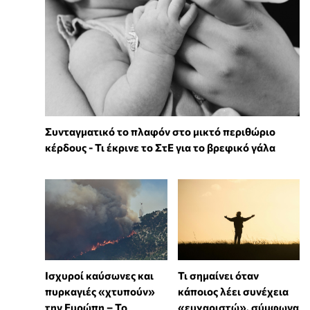
Συνταγματικό το πλαφόν στο μικτό περιθώριο
κέρδους - Τι έκρινε το ΣτΕ για το βρεφικό γάλα
Ισχυροί καύσωνες και
Τι σημαίνει όταν
πυρκαγιές «χτυπούν»
κάποιος λέει συνέχεια
την Ευρώπη – Το
«ευχαριστώ», σύμφωνα