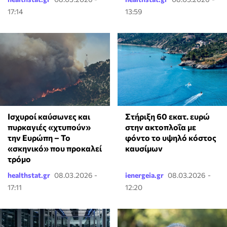
17:14
13:59
Ισχυροί καύσωνες και
Στήριξη 60 εκατ. ευρώ
πυρκαγιές «χτυπούν»
στην ακτοπλοΐα με
την Ευρώπη – Το
φόντο το υψηλό κόστος
«σκηνικό» που προκαλεί
καυσίμων
τρόμο
healthstat.gr
08.03.2026 -
ienergeia.gr
08.03.2026 -
17:11
12:20