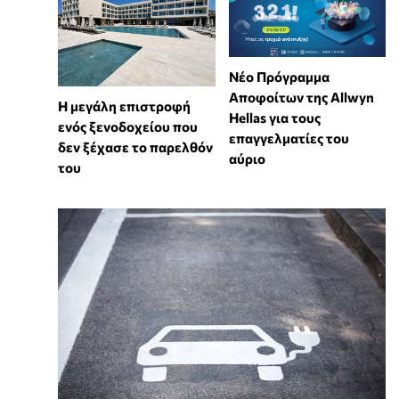
Νέο Πρόγραμμα
Αποφοίτων της Allwyn
Η μεγάλη επιστροφή
Hellas για τους
ενός ξενοδοχείου που
επαγγελματίες του
δεν ξέχασε το παρελθόν
αύριο
του