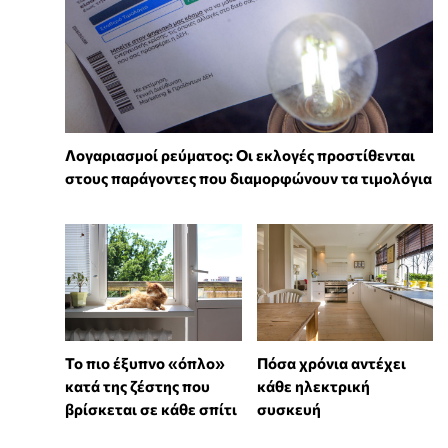
Λογαριασμοί ρεύματος: Οι εκλογές προστίθενται
στους παράγοντες που διαμορφώνουν τα τιμολόγια
Πόσα χρόνια αντέχει
To πιο έξυπνο «όπλο»
κάθε ηλεκτρική
κατά της ζέστης που
συσκευή
βρίσκεται σε κάθε σπίτι