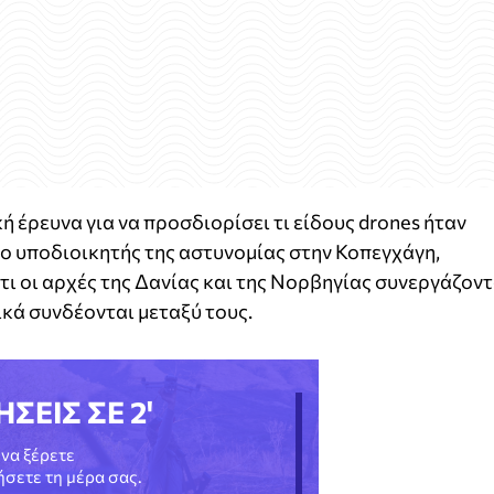
κή έρευνα για να προσδιορίσει τι είδους drones ήταν
ο υποδιοικητής της αστυνομίας στην Κοπεγχάγη,
ι οι αρχές της Δανίας και της Νορβηγίας συνεργάζοντ
ικά συνδέονται μεταξύ τους.
ΗΣΕΙΣ ΣΕ 2'
να ξέρετε
νήσετε τη μέρα σας.