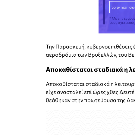
* Με την εγγρα
τους σχετικού
Την Παρασκευή, κυβερνοεπιθέσεις έ
αεροδρόμια των Βρυξελλών, του Βερ
Αποκαθίσταται σταδιακά η λε
Αποκαθίσταται σταδιακά η λειτουργ
είχε ανασταλεί επί ώρες χθες Δευ
θεάθηκαν στην πρωτεύουσα της Δαν