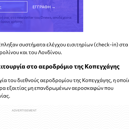
φή σας στο newsletter του Dnews, αποδέχεστε
ς όρους χρήσης
πληξαν συστήματα ελέγχου εισιτηρίων (check-in) στα
ολίνου και του Λονδίνου.
ιτουργία στο αεροδρόμιο της Κοπεγχάγης
ία του διεθνούς αεροδρομίου της Κοπεγχάγης, η οποί
τέρα εξαιτίας μη επανδρωμένων αεροσκαφών που
ίας.