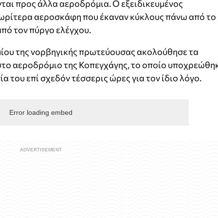
ται προς άλλα αεροδρόμια. Ο εξειδικευμένος
νωρίτερα αεροσκάφη που έκαναν κύκλους πάνω από το
πό τον πύργο ελέγχου.
μίου της νορβηγικής πρωτεύουσας ακολούθησε τα
το αεροδρόμιο της Κοπεγχάγης, το οποίο υποχρεώθη
α του επί σχεδόν τέσσερις ώρες για τον ίδιο λόγο.
Error loading embed