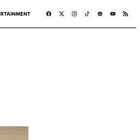
ΡΟΗ ΕΙΔΗΣΕΩΝ
T
NEWS IN ENGLISH
Games
ERTAINMENT