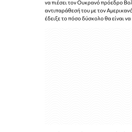
να πιέσει τον Ουκρανό πρόεδρο Βολ
αντιπαράθεσή του με τον Αμερικαν
έδειξε το πόσο δύσκολο θα είναι ν