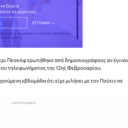
να ξέρετε
νήσετε τη μέρα σας.
φή σας στο newsletter του Dnews, αποδέχεστε
ς όρους χρήσης
τρι Πεσκόφ ερωτήθηκε από δημοσιογράφους αν έγινα
 του τηλεφωνήματος της 12ης Φεβρουαρίου.
ούμενη εβδομάδα ότι είχε μιλήσει με τον Πούτιν σε