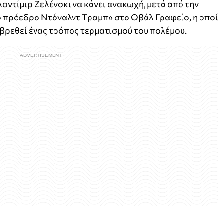
οντίμιρ Ζελένσκι να κάνει ανακωχή, μετά από την
ό πρόεδρο Ντόναλντ Τραμπ» στο Οβάλ Γραφείο, η οπο
α βρεθεί ένας τρόπος τερματισμού του πολέμου.