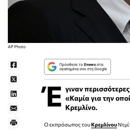
AP Photo
Πρόσθεσε το
Dnews
στα
αγαπημένα σου στη Google
Έ
γιναν περισσότερες
«Καμία για την οποί
Κρεμλίνο.
Ο εκπρόσωπος του
Κρεμλίνου
Ντμί