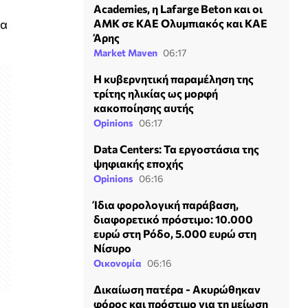
Academies, η Lafarge Beton και οι
ία
ΑΜΚ σε KAE Ολυμπιακός και ΚΑΕ
Άρης
Market Maven
06:17
Η κυβερνητική παραμέληση της
τρίτης ηλικίας ως μορφή
κακοποίησης αυτής
Opinions
06:17
Data Centers: Τα εργοστάσια της
ψηφιακής εποχής
Opinions
06:16
Ίδια φορολογική παράβαση,
διαφορετικό πρόστιμο: 10.000
ευρώ στη Ρόδο, 5.000 ευρώ στη
Νίσυρο
Οικονομία
06:16
Δικαίωση πατέρα - Ακυρώθηκαν
φόρος και πρόστιμο για τη μείωση