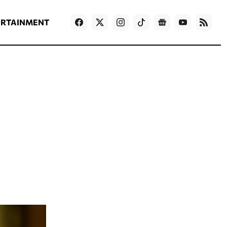
ΡΟΗ ΕΙΔΗΣΕΩΝ
T
NEWS IN ENGLISH
Games
ERTAINMENT