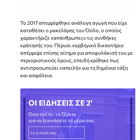
Το 2017 απορρίφθηκε ανάλογη αγωγή που είχε
καταθέσει ο μακελάρης του Όσλο, ο οποίος
χαρακτήριζε «απάνθρωπες» τις συνθήκες
κράτησής του. Πέρυσι νορβηγικό δικαστήριο
απέρριψε επίσης αίτημα για αποφυλάκισή του με
περιοριστικούς όρους, επειδή κρίθηκε πως
αντιπροσωπεύει «απειλή» για τη δημόσια τάξη
και ασφάλεια.
ΟΙ ΕΙΔΗΣΕΙΣ ΣΕ 2'
Όσα πρέπει να ξέρετε
για να ξεκινήσετε τη μέρα σας.