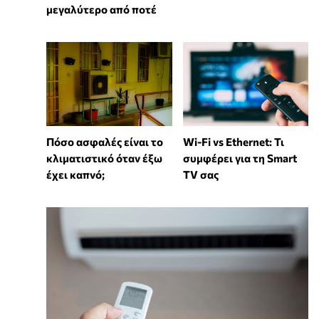
μεγαλύτερο από ποτέ
Wi-Fi vs Ethernet: Τι
Πόσο ασφαλές είναι το
συμφέρει για τη Smart
κλιματιστικό όταν έξω
TV σας
έχει καπνό;