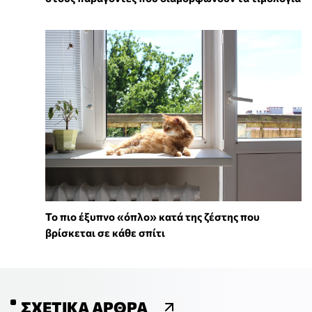
To πιο έξυπνο «όπλο» κατά της ζέστης που
βρίσκεται σε κάθε σπίτι
ΣΧΕΤΙΚΆ ΆΡΘΡΑ