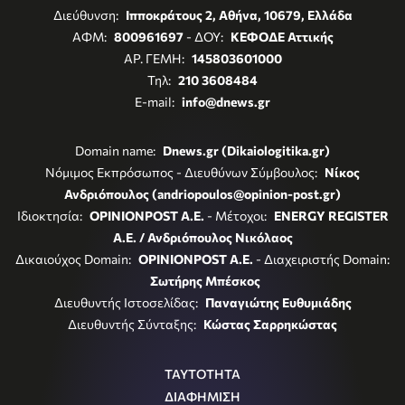
Διεύθυνση:
Ιπποκράτους 2, Αθήνα, 10679, Ελλάδα
ΑΦΜ:
800961697
- ΔΟΥ:
ΚΕΦΟΔΕ Αττικής
ΑΡ. ΓΕΜΗ:
145803601000
Τηλ:
210 3608484
E-mail:
info@dnews.gr
Domain name:
Dnews.gr (Dikaiologitika.gr)
Νόμιμος Εκπρόσωπος - Διευθύνων Σύμβουλος:
Νίκος
Ανδριόπουλος (andriopoulos@opinion-post.gr)
Ιδιοκτησία:
OPINIONPOST A.E.
- Μέτοχοι:
ENERGY REGISTER
Α.Ε. / Ανδριόπουλος Νικόλαος
Δικαιούχος Domain:
OPINIONPOST A.E.
- Διαχειριστής Domain:
Σωτήρης Μπέσκος
Διευθυντής Ιστοσελίδας:
Παναγιώτης Ευθυμιάδης
Διευθυντής Σύνταξης:
Κώστας Σαρρηκώστας
ΤΑΥΤΟΤΗΤΑ
ΔΙΑΦΗΜΙΣΗ