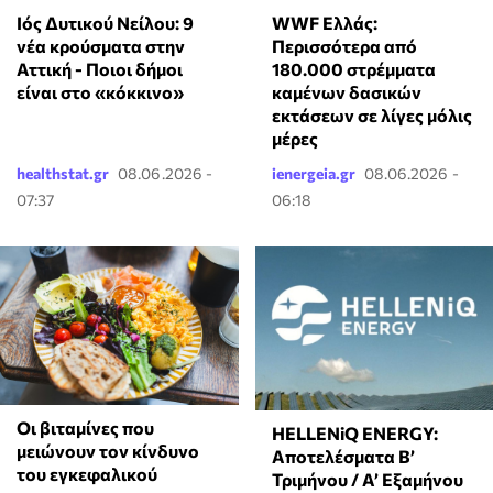
Ιός Δυτικού Νείλου: 9
WWF Ελλάς:
νέα κρούσματα στην
Περισσότερα από
Αττική - Ποιοι δήμοι
180.000 στρέμματα
είναι στο «κόκκινο»
καμένων δασικών
εκτάσεων σε λίγες μόλις
μέρες
healthstat.gr
08.06.2026 -
ienergeia.gr
08.06.2026 -
07:37
06:18
Οι βιταμίνες που
HELLENiQ ENERGY:
μειώνουν τον κίνδυνο
Αποτελέσματα Β’
του εγκεφαλικού
Τριμήνου / Α’ Εξαμήνου