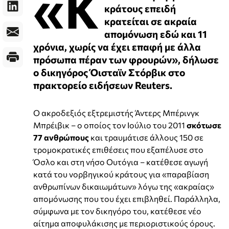
«Κ
κράτους επειδή
κρατείται σε ακραία
απομόνωση εδώ και 11
χρόνια, χωρίς να έχει επαφή με άλλα
πρόσωπα πέραν των φρουρών», δήλωσε
ο δικηγόρος Όισταϊν Στόρβικ στο
πρακτορείο ειδήσεων Reuters.
Ο ακροδεξιός εξτρεμιστής Άντερς Μπέρινγκ
Μπρέιβικ – ο οποίος τον Ιούλιο του 2011
σκότωσε
77 ανθρώπους
και τραυμάτισε άλλους 150 σε
τρομοκρατικές επιθέσεις που εξαπέλυσε στο
Όσλο και στη νήσο Ουτόγια – κατέθεσε αγωγή
κατά του νορβηγικού κράτους για «παραβίαση
ανθρωπίνων δικαιωμάτων» λόγω της «ακραίας»
απομόνωσης που του έχει επιβληθεί. Παράλληλα,
σύμφωνα με τον δικηγόρο του, κατέθεσε νέο
αίτημα αποφυλάκισης με περιοριστικούς όρους.