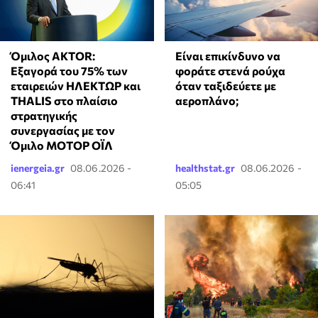
Όμιλος AKTOR:
⁠Είναι επικίνδυνο να
Εξαγορά του 75% των
φοράτε στενά ρούχα
εταιρειών ΗΛΕΚΤΩΡ και
όταν ταξιδεύετε με
THALIS στο πλαίσιο
αεροπλάνο;
στρατηγικής
συνεργασίας με τον
Όμιλο ΜΟΤΟΡ ΟΪΛ
ienergeia.gr
08.06.2026 -
healthstat.gr
08.06.2026 -
06:41
05:05