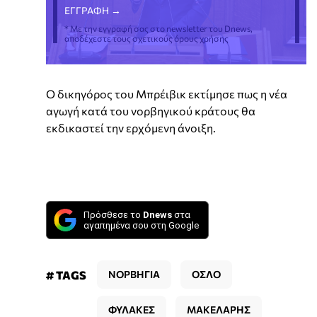
* Με την εγγραφή σας στο newsletter του Dnews,
αποδέχεστε τους σχετικούς όρους χρήσης
Ο δικηγόρος του Μπρέιβικ εκτίμησε πως η νέα
αγωγή κατά του νορβηγικού κράτους θα
εκδικαστεί την ερχόμενη άνοιξη.
Πρόσθεσε το
Dnews
στα
αγαπημένα σου στη Google
# TAGS
ΝΟΡΒΗΓΙΑ
ΟΣΛΟ
ΦΥΛΑΚΕΣ
ΜΑΚΕΛΑΡΗΣ