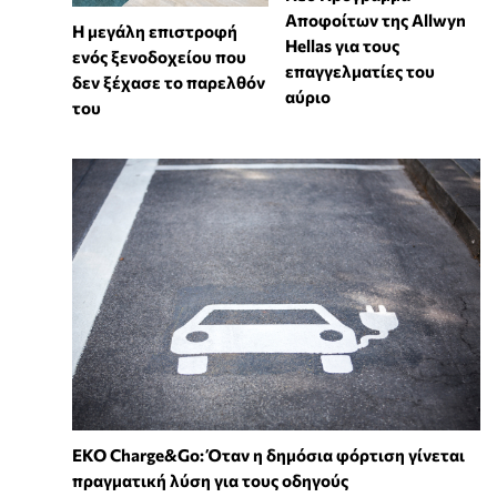
Αποφοίτων της Allwyn
Η μεγάλη επιστροφή
Hellas για τους
ενός ξενοδοχείου που
επαγγελματίες του
δεν ξέχασε το παρελθόν
αύριο
του
EKO Charge&Go: Όταν η δημόσια φόρτιση γίνεται
πραγματική λύση για τους οδηγούς