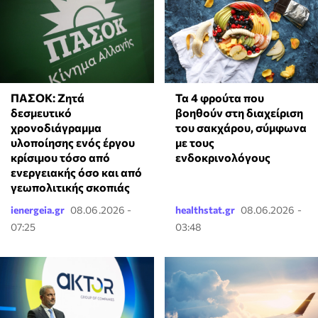
ΠΑΣΟΚ: Ζητά
Τα 4 φρούτα που
δεσμευτικό
βοηθούν στη διαχείριση
χρονοδιάγραμμα
του σακχάρου, σύμφωνα
υλοποίησης ενός έργου
με τους
κρίσιμου τόσο από
ενδοκρινολόγους
ενεργειακής όσο και από
γεωπολιτικής σκοπιάς
ienergeia.gr
08.06.2026 -
healthstat.gr
08.06.2026 -
07:25
03:48