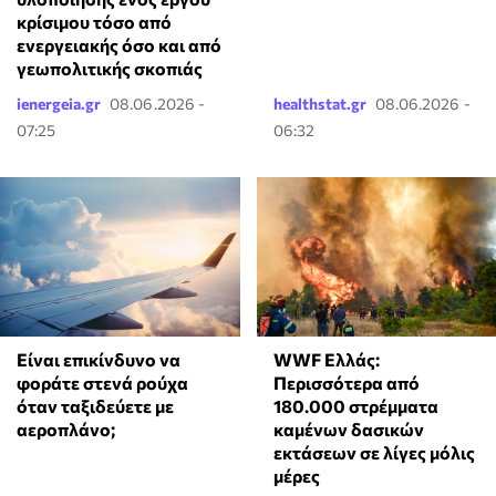
κρίσιμου τόσο από
ενεργειακής όσο και από
γεωπολιτικής σκοπιάς
ienergeia.gr
08.06.2026 -
healthstat.gr
08.06.2026 -
07:25
06:32
⁠Είναι επικίνδυνο να
WWF Ελλάς:
φοράτε στενά ρούχα
Περισσότερα από
όταν ταξιδεύετε με
180.000 στρέμματα
αεροπλάνο;
καμένων δασικών
εκτάσεων σε λίγες μόλις
μέρες