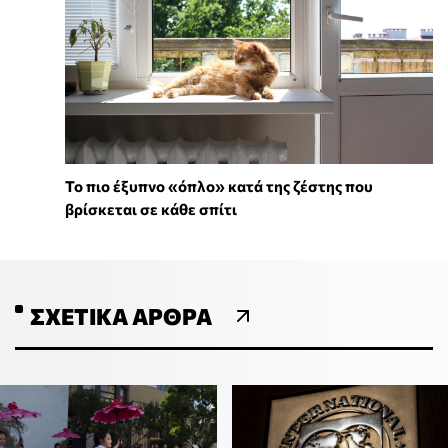
To πιο έξυπνο «όπλο» κατά της ζέστης που
βρίσκεται σε κάθε σπίτι
ΣΧΕΤΙΚΆ ΆΡΘΡΑ