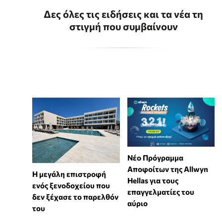
Δες όλες τις ειδήσεις και τα νέα τη
στιγμή που συμβαίνουν
Νέο Πρόγραμμα
Αποφοίτων της Allwyn
Η μεγάλη επιστροφή
Hellas για τους
ενός ξενοδοχείου που
επαγγελματίες του
δεν ξέχασε το παρελθόν
αύριο
του