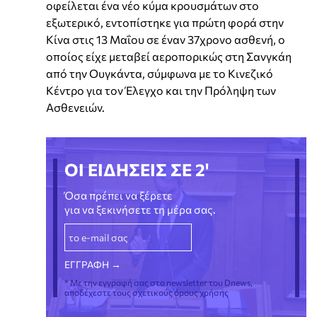
οφείλεται ένα νέο κύμα κρουσμάτων στο
εξωτερικό, εντοπίστηκε για πρώτη φορά στην
Κίνα στις 13 Μαΐου σε έναν 37χρονο ασθενή, ο
οποίος είχε μεταβεί αεροπορικώς στη Σανγκάη
από την Ουγκάντα, σύμφωνα με το Κινεζικό
Κέντρο για τον Έλεγχο και την Πρόληψη των
Ασθενειών.
ΟΙ ΕΙΔΗΣΕΙΣ ΣΕ 2'
Όσα πρέπει να ξέρετε
για να ξεκινήσετε τη μέρα σας.
* Με την εγγραφή σας στο newsletter του Dnews,
αποδέχεστε τους σχετικούς όρους χρήσης