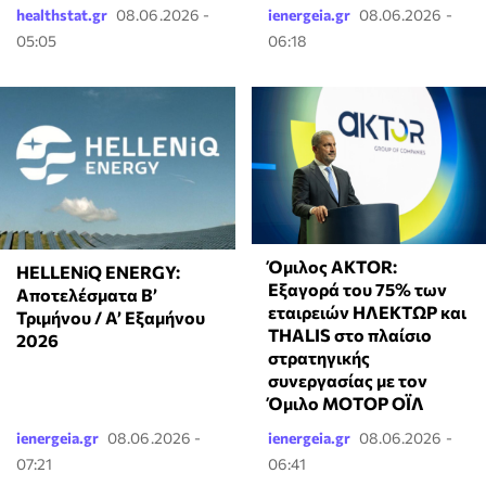
healthstat.gr
08.06.2026 -
ienergeia.gr
08.06.2026 -
05:05
06:18
Όμιλος AKTOR:
HELLENiQ ENERGY:
Εξαγορά του 75% των
Αποτελέσματα Β’
εταιρειών ΗΛΕΚΤΩΡ και
Τριμήνου / Α’ Εξαμήνου
THALIS στο πλαίσιο
2026
στρατηγικής
συνεργασίας με τον
Όμιλο ΜΟΤΟΡ ΟΪΛ
ienergeia.gr
08.06.2026 -
ienergeia.gr
08.06.2026 -
07:21
06:41