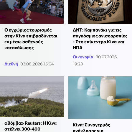
Ο εγχώριος τουρισμός
ΔΝΤ: Καμπανάκι για τις
στην Κίνα επιβραδύνεται
παγκόσμιες ανισορροπίες
εν μέσω ασθενούς
- Στο επίκεντρο Κίνα και
κατανάλωσης
ΗΠΑ
Οικονομία
30.07.2026
Διεθνή
03.08.2026 15:04
19:28
«Βόμβα» Reuters: Η Κίνα
Κίνα: Συναγερμός
στέλνει 300-400
ανάκλησης για