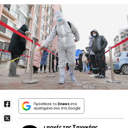
Πρόσθεσε το
Dnews
στα
αγαπημένα σου στη Google
ι αρχές της Σανγκάης