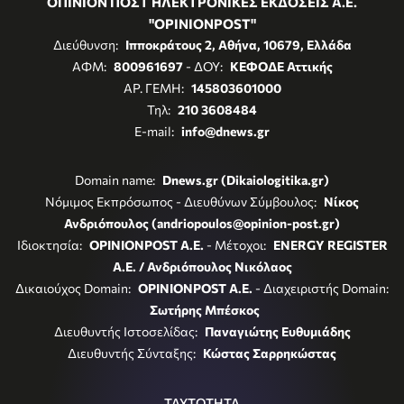
ΟΠΙΝΙΟΝ ΠΟΣΤ ΗΛΕΚΤΡΟΝΙΚΕΣ ΕΚΔΟΣΕΙΣ Α.Ε.
"OPINIONPOST"
Διεύθυνση:
Ιπποκράτους 2, Αθήνα, 10679, Ελλάδα
ΑΦΜ:
800961697
- ΔΟΥ:
ΚΕΦΟΔΕ Αττικής
ΑΡ. ΓΕΜΗ:
145803601000
Τηλ:
210 3608484
E-mail:
info@dnews.gr
Domain name:
Dnews.gr (Dikaiologitika.gr)
Νόμιμος Εκπρόσωπος - Διευθύνων Σύμβουλος:
Νίκος
Ανδριόπουλος (andriopoulos@opinion-post.gr)
Ιδιοκτησία:
OPINIONPOST A.E.
- Μέτοχοι:
ENERGY REGISTER
Α.Ε. / Ανδριόπουλος Νικόλαος
Δικαιούχος Domain:
OPINIONPOST A.E.
- Διαχειριστής Domain:
Σωτήρης Μπέσκος
Διευθυντής Ιστοσελίδας:
Παναγιώτης Ευθυμιάδης
Διευθυντής Σύνταξης:
Κώστας Σαρρηκώστας
ΤΑΥΤΟΤΗΤΑ