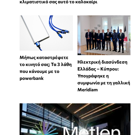
κλιματιστικό σας αυτό το καλοκαίρι
Μήπως καταστρέφετε
Ηλεκτρική διασύνδεση
το κινητό σας; Τα 3 λάθη
Ελλάδας – Κύπρου:
που κάνουμε με το
Υπογράφηκε η
powerbank
συμφωνία με τη γαλλική
Meridiam