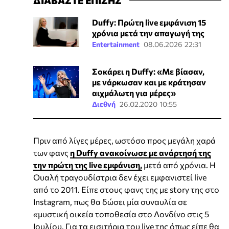
Duffy: Πρώτη live εμφάνιση 15
χρόνια μετά την απαγωγή της
Entertainment
08.06.2026 22:31
Σοκάρει η Duffy: «Με βίασαν,
με νάρκωσαν και με κράτησαν
αιχμάλωτη για μέρες»
Διεθνή
26.02.2020 10:55
Πριν από λίγες μέρες, ωστόσο προς μεγάλη χαρά
των φανς
η Duffy ανακοίνωσε με ανάρτησή της
την πρώτη της live εμφάνιση,
μετά από χρόνια. Η
Ουαλή τραγουδίστρια δεν έχει εμφανιστεί live
από το 2011. Είπε στους φανς της με story της στο
Instagram, πως θα δώσει μία συναυλία σε
«μυστική οικεία τοποθεσία στο Λονδίνο στις 5
Ιουλίου. Για τα εισιτήρια του live της όπως είπε θα