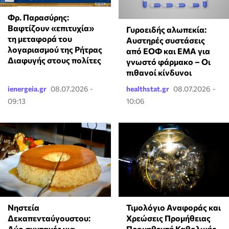
Φρ. Παρασύρης:
Βαφτίζουν «επιτυχία»
Γυροειδής αλωπεκία:
τη μεταφορά του
Αυστηρές συστάσεις
λογαριασμού της Ρήτρας
από ΕΟΦ και EMA για
Διαφυγής στους πολίτες
γνωστό φάρμακο – Οι
πιθανοί κίνδυνοι
ienergeia.gr
08.07.2026 -
healthstat.gr
08.07.2026 -
09:13
10:06
Νηστεία
Τιμολόγιο Αναφοράς και
Δεκαπενταύγουστου:
Χρεώσεις Προμήθειας
Δύο συνταγές για
Προμηθευτή Καθολικής