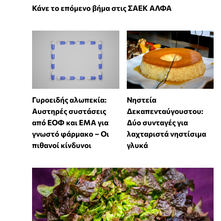
Κάνε το επόμενο βήμα στις ΣΑΕΚ ΑΛΦΑ
Γυροειδής αλωπεκία:
Νηστεία
Αυστηρές συστάσεις
Δεκαπενταύγουστου:
από ΕΟΦ και EMA για
Δύο συνταγές για
γνωστό φάρμακο – Οι
λαχταριστά νηστίσιμα
πιθανοί κίνδυνοι
γλυκά