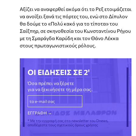
Αξίζει να αναφερθεί ακόμα ότι το Ρεξ ετοιμάζεται
να ανοίξει ξανά τις πόρτες του, ενώ στο Δίπυλον
θα δούμε το «Πολύ κακό για το τίποτα» του
Σαίξπηρ, σε σκηνοθεσία του Κωνσταντίνου Ρήγου
με τη Σμαράγδα Καρύδη και τον Θάνο Λέκκα
στους πρωταγωνιστικούς ρόλους.
ΟΙ ΕΙΔΗΣΕΙΣ ΣΕ 2'
Όσα πρέπει να ξέρετε
για να ξεκινήσετε τη μέρα σας.
* Με την εγγραφή σας στο newsletter του Dnews,
αποδέχεστε τους σχετικούς όρους χρήσης