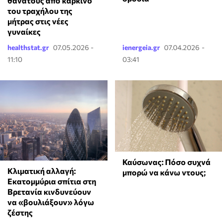
θανάτους από καρκίνο
του τραχήλου της
μήτρας στις νέες
γυναίκες
healthstat.gr
07.05.2026 -
ienergeia.gr
07.04.2026 -
11:10
03:41
Καύσωνας: Πόσο συχνά
Κλιματική αλλαγή:
μπορώ να κάνω ντους;
Εκατομμύρια σπίτια στη
Βρετανία κινδυνεύουν
να «βουλιάξουν» λόγω
ζέστης