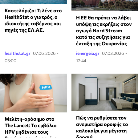
Καστελόριζο: Τι λένε στο
HealthStat ο γιατρός, ο
Η ΕΕ θα πρέπει να λάβει
ιδιοκτήτης ταβέρνας και
υπόψη τις εκρήξεις στον
πηγές της ΕΛ.ΑΣ.
αγωγό Nord Stream
κατά τις συζητήσεις για
ένταξη της Ουκρανίας
healthstat.gr
07.06.2026 -
ienergeia.gr
07.03.2026 -
03:00
12:44
Πώς να ρυθμίσετε τον
Μελέτη-ορόσημο στο
ανεμιστήρα οροφής το
The Lancet: Το εμβόλιο
καλοκαίρι για μέγιστη
HPV μηδένισε τους
δροσιά