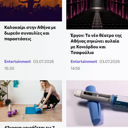
Καλοκαίρι στην Αθήνα με
δωρεάν συναυλίες και
Έργον: Το νέο θέατρο της
παραστάσεις
Αθήνας σηκώνει αυλαία
με Κονιόρδου και
Τσαφούλια
Entertainment
03.07.2026
Entertainment
03.07.2026
16:30
14:56
47χρονη μοιράζεται τις 7