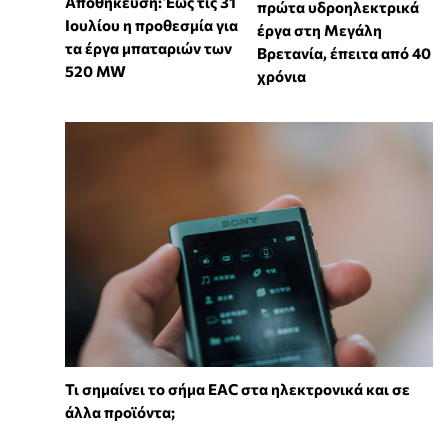
Αποθήκευση: Έως τις 31
πρώτα υδροηλεκτρικά
Ιουλίου η προθεσμία για
έργα στη Μεγάλη
τα έργα μπαταριών των
Βρετανία, έπειτα από 40
520 MW
χρόνια
Τι σημαίνει το σήμα EAC στα ηλεκτρονικά και σε
άλλα προϊόντα;