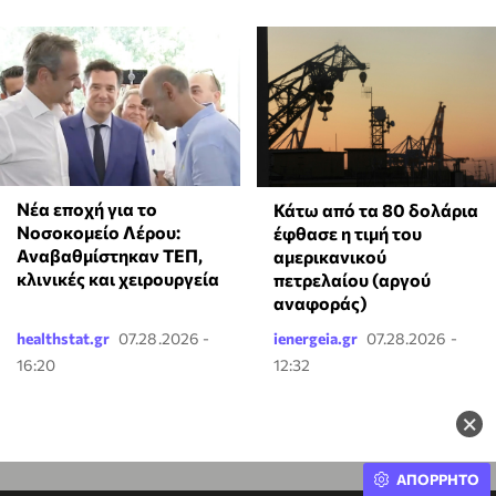
Νέα εποχή για το
Κάτω από τα 80 δολάρια
Νοσοκομείο Λέρου:
έφθασε η τιμή του
Αναβαθμίστηκαν ΤΕΠ,
αμερικανικού
κλινικές και χειρουργεία
πετρελαίου (αργού
αναφοράς)
healthstat.gr
07.28.2026 -
ienergeia.gr
07.28.2026 -
16:20
12:32
×
ΑΠΟΡΡΗΤΟ