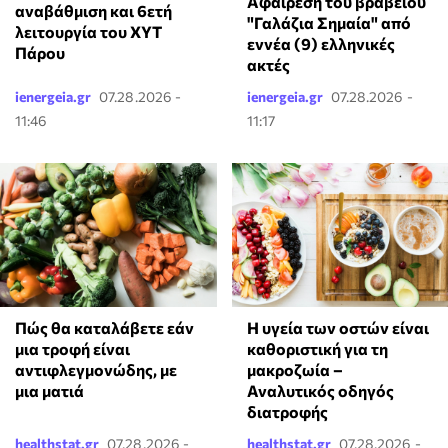
Αφαίρεση του βραβείου
αναβάθμιση και 6ετή
"Γαλάζια Σημαία" από
λειτουργία του ΧΥΤ
εννέα (9) ελληνικές
Πάρου
ακτές
ienergeia.gr
07.28.2026 -
ienergeia.gr
07.28.2026 -
11:46
11:17
Πώς θα καταλάβετε εάν
Η υγεία των οστών είναι
μια τροφή είναι
καθοριστική για τη
αντιφλεγμονώδης, με
μακροζωία –
μια ματιά
Αναλυτικός οδηγός
διατροφής
healthstat.gr
07.28.2026 -
healthstat.gr
07.28.2026 -