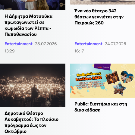
Ένα νέο θέατρο 342
Η Δήμητρα Ματσούκα
θέσεων γεννιέται στην
πρωταγωνιστεί σε
Πειραιώς 260
κωμωδία των Ρέππα -
Παπαθανασίου
Entertainment
28.07.2026
Entertainment
24.07.2026
13:29
16:17
Public: Εισιτήριο και στη
διασκέδαση
Δημοτικό Θέατρο
Λυκαβηττού: To πλούσιο
πρόγραμμα έως τον
Οκτώβριο