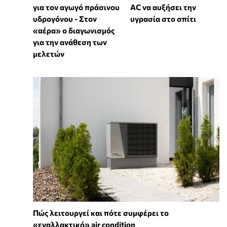
AC να αυξήσει την
για τον αγωγό πράσινου
υγρασία στο σπίτι
υδρογόνου - Στον
«αέρα» ο διαγωνισμός
για την ανάθεση των
μελετών
Πώς λειτουργεί και πότε συμφέρει το
«εναλλακτικό» air condition