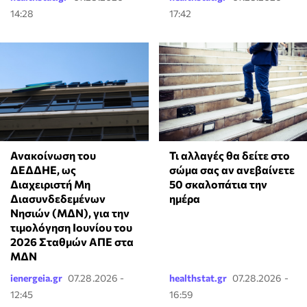
14:28
17:42
Ανακοίνωση του
Τι αλλαγές θα δείτε στο
ΔΕΔΔΗΕ, ως
σώμα σας αν ανεβαίνετε
Διαχειριστή Μη
50 σκαλοπάτια την
Διασυνδεδεμένων
ημέρα
Νησιών (ΜΔΝ), για την
τιμολόγηση Ιουνίου του
2026 Σταθμών ΑΠΕ στα
ΜΔΝ
ienergeia.gr
07.28.2026 -
healthstat.gr
07.28.2026 -
12:45
16:59