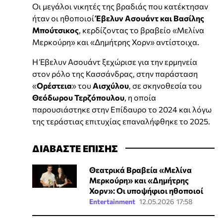
Οι μεγάλοι νικητές της βραδιάς που κατέκτησαν
ήταν οι ηθοποιοί
Έβελυν Ασουάντ και Βασίλης
Μπούτσικος
, κερδίζοντας το βραβείο «Μελίνα
Μερκούρη» και «Δημήτρης Χορν» αντίστοιχα.
Η Έβελυν Ασουάντ ξεχώρισε για την ερμηνεία
στον ρόλο της Κασσάνδρας, στην παράσταση
«
Ορέστεια
» του
Αισχύλου
, σε σκηνοθεσία του
Θεόδωρου Τερζόπουλου
, η οποία
παρουσιάστηκε στην Επίδαυρο το 2024 και λόγω
της τεράστιας επιτυχίας επαναλήφθηκε το 2025.
ΔΙΑΒΑΣΤΕ ΕΠΙΣΗΣ
Θεατρικά Βραβεία «Μελίνα
Μερκούρη» και «Δημήτρης
Χορν»: Oι υποψήφιοι ηθοποιοί
Entertainment
12.05.2026 17:58