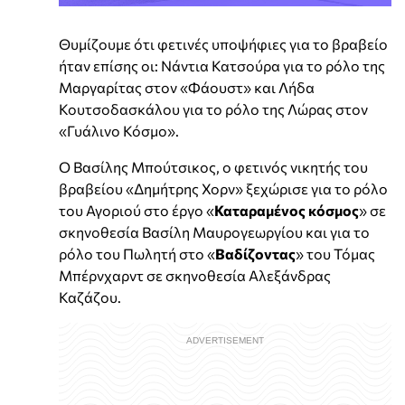
Θυμίζουμε ότι φετινές υποψήφιες για το βραβείο
ήταν επίσης οι: Νάντια Κατσούρα για το ρόλο της
Μαργαρίτας στον «Φάουστ» και Λήδα
Κουτσοδασκάλου για το ρόλο της Λώρας στον
«Γυάλινο Κόσμο».
Ο Βασίλης Μπούτσικος, ο φετινός νικητής του
βραβείου «Δημήτρης Χορν» ξεχώρισε για το ρόλο
του Αγοριού στο έργο «
Καταραμένος κόσμος
» σε
σκηνοθεσία Βασίλη Μαυρογεωργίου και για το
ρόλο του Πωλητή στο «
Βαδίζοντας
» του Τόμας
Μπέρνχαρντ σε σκηνοθεσία Αλεξάνδρας
Καζάζου.