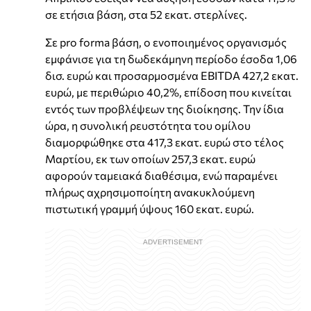
σε ετήσια βάση, στα 52 εκατ. στερλίνες.
Σε pro forma βάση, ο ενοποιημένος οργανισμός
εμφάνισε για τη δωδεκάμηνη περίοδο έσοδα 1,06
δισ. ευρώ και προσαρμοσμένα EBITDA 427,2 εκατ.
ευρώ, με περιθώριο 40,2%, επίδοση που κινείται
εντός των προβλέψεων της διοίκησης. Την ίδια
ώρα, η συνολική ρευστότητα του ομίλου
διαμορφώθηκε στα 417,3 εκατ. ευρώ στο τέλος
Μαρτίου, εκ των οποίων 257,3 εκατ. ευρώ
αφορούν ταμειακά διαθέσιμα, ενώ παραμένει
πλήρως αχρησιμοποίητη ανακυκλούμενη
πιστωτική γραμμή ύψους 160 εκατ. ευρώ.