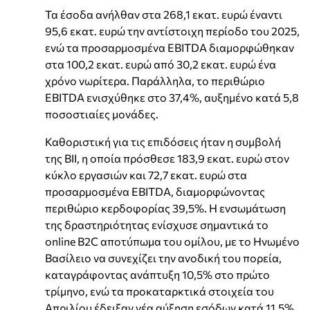
Τα έσοδα ανήλθαν στα 268,1 εκατ. ευρώ έναντι
95,6 εκατ. ευρώ την αντίστοιχη περίοδο του 2025,
ενώ τα προσαρμοσμένα EBITDA διαμορφώθηκαν
στα 100,2 εκατ. ευρώ από 30,2 εκατ. ευρώ ένα
χρόνο νωρίτερα. Παράλληλα, το περιθώριο
EBITDA ενισχύθηκε στο 37,4%, αυξημένο κατά 5,8
ποσοστιαίες μονάδες.
Καθοριστική για τις επιδόσεις ήταν η συμβολή
της BII, η οποία πρόσθεσε 183,9 εκατ. ευρώ στον
κύκλο εργασιών και 72,7 εκατ. ευρώ στα
προσαρμοσμένα EBITDA, διαμορφώνοντας
περιθώριο κερδοφορίας 39,5%. Η ενσωμάτωση
της δραστηριότητας ενίσχυσε σημαντικά το
online B2C αποτύπωμα του ομίλου, με το Ηνωμένο
Βασίλειο να συνεχίζει την ανοδική του πορεία,
καταγράφοντας ανάπτυξη 10,5% στο πρώτο
τρίμηνο, ενώ τα προκαταρκτικά στοιχεία του
Απριλίου έδειξαν νέα αύξηση εσόδων κατά 11,5%