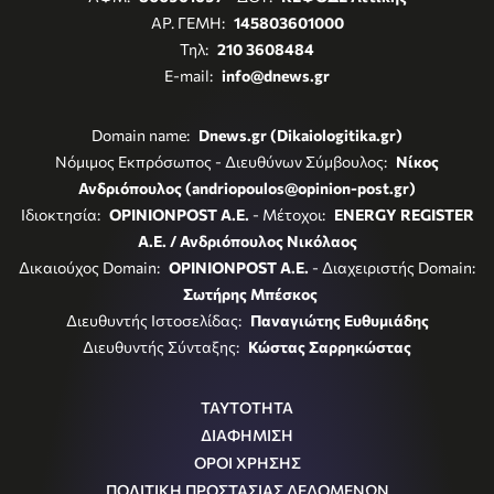
ΑΡ. ΓΕΜΗ:
145803601000
Τηλ:
210 3608484
E-mail:
info@dnews.gr
Domain name:
Dnews.gr (Dikaiologitika.gr)
Νόμιμος Εκπρόσωπος - Διευθύνων Σύμβουλος:
Νίκος
Ανδριόπουλος (andriopoulos@opinion-post.gr)
Ιδιοκτησία:
OPINIONPOST A.E.
- Μέτοχοι:
ENERGY REGISTER
Α.Ε. / Ανδριόπουλος Νικόλαος
Δικαιούχος Domain:
OPINIONPOST A.E.
- Διαχειριστής Domain:
Σωτήρης Μπέσκος
Διευθυντής Ιστοσελίδας:
Παναγιώτης Ευθυμιάδης
Διευθυντής Σύνταξης:
Κώστας Σαρρηκώστας
ΤΑΥΤΟΤΗΤΑ
ΔΙΑΦΗΜΙΣΗ
ΟΡΟΙ ΧΡΗΣΗΣ
ΠΟΛΙΤΙΚΗ ΠΡΟΣΤΑΣΙΑΣ ΔΕΔΟΜΕΝΩΝ