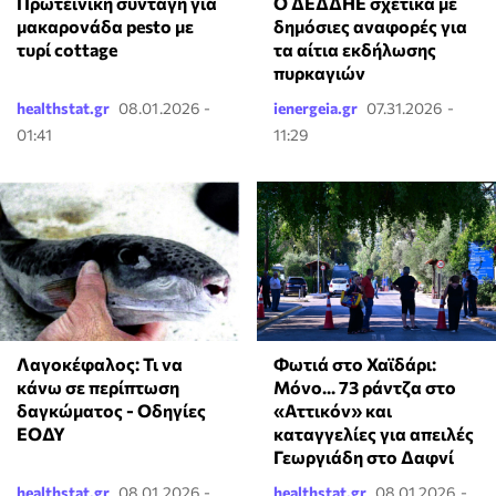
Πρωτεϊνική συνταγή για
Ο ΔΕΔΔΗΕ σχετικά με
μακαρονάδα pesto με
δημόσιες αναφορές για
τυρί cottage
τα αίτια εκδήλωσης
πυρκαγιών
healthstat.gr
08.01.2026 -
ienergeia.gr
07.31.2026 -
01:41
11:29
Λαγοκέφαλος: Τι να
Φωτιά στο Χαϊδάρι:
κάνω σε περίπτωση
Μόνο... 73 ράντζα στο
δαγκώματος - Οδηγίες
«Αττικόν» και
ΕΟΔΥ
καταγγελίες για απειλές
Γεωργιάδη στο Δαφνί
healthstat.gr
08.01.2026 -
healthstat.gr
08.01.2026 -