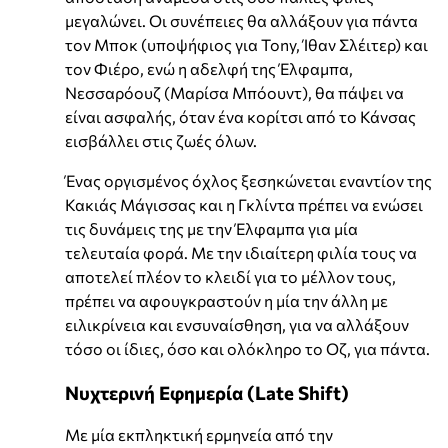
μεγαλώνει. Οι συνέπειες θα αλλάξουν για πάντα
τον Μποκ (υποψήφιος για Tony, Ίθαν Σλέιτερ) και
τον Φιέρο, ενώ η αδελφή της Έλφαμπα,
Νεσσαρόουζ (Μαρίσα Μπόουντ), θα πάψει να
είναι ασφαλής, όταν ένα κορίτσι από το Κάνσας
εισβάλλει στις ζωές όλων.
Ένας οργισμένος όχλος ξεσηκώνεται εναντίον της
Κακιάς Μάγισσας και η Γκλίντα πρέπει να ενώσει
τις δυνάμεις της με την Έλφαμπα για μία
τελευταία φορά. Με την ιδιαίτερη φιλία τους να
αποτελεί πλέον το κλειδί για το μέλλον τους,
πρέπει να αφουγκραστούν η μία την άλλη με
ειλικρίνεια και ενσυναίσθηση, για να αλλάξουν
τόσο οι ίδιες, όσο και ολόκληρο το Οζ, για πάντα.
Νυχτερινή Εφημερία (Late Shift)
Με μία εκπληκτική ερμηνεία από την