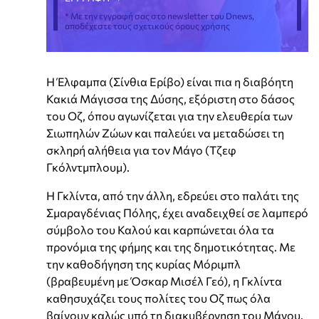
* Με την εγγραφή σας στο newsletter του Dnews,
αποδέχεστε τους σχετικούς όρους χρήσης
Η Έλφαμπα (Σίνθια Ερίβο) είναι πια η διαβόητη
Κακιά Μάγισσα της Δύσης, εξόριστη στο δάσος
του Οζ, όπου αγωνίζεται για την ελευθερία των
Σιωπηλών Ζώων και παλεύει να μεταδώσει τη
σκληρή αλήθεια για τον Μάγο (Τζεφ
Γκόλντμπλουμ).
Η Γκλίντα, από την άλλη, εδρεύει στο παλάτι της
Σμαραγδένιας Πόλης, έχει αναδειχθεί σε λαμπερό
σύμβολο του Καλού και καρπώνεται όλα τα
προνόμια της φήμης και της δημοτικότητας. Με
την καθοδήγηση της κυρίας Μόριμπλ
(βραβευμένη με Όσκαρ Μισέλ Γεό), η Γκλίντα
καθησυχάζει τους πολίτες του Οζ πως όλα
βαίνουν καλώς υπό τη διακυβέρνηση του Μάγου.