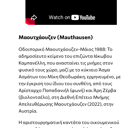
Μαουτχάουζεν (Mauthausen)
Οδοιπορικό Μαουτχάουζεν-Μάιος 1988: Το
αδημοσίευτο κείμενο του επιζώντα Ιάκωβου
Καμπανέλλη, που ανασταίνει τις μνήμες στον
φυσικό τους χώρο, μαζί με το κύκνειο Άσμα
Ασμάτων του Μίκη Θεοδωράκη, ερμηνευμένο, με
την έγκριση του ίδιου του συνθέτη, από τους
Αρίσταρχο Παπαδανιήλ (φωνή) και Άρη Ζέρβα
(βιολοντσέλο), στη Διεθνή Επέτειο Μνήμης
Απελευθέρωσης Μαουτχάουζεν (2022), στην
Αυστρία.
Η αριστουργηματική καντάτα του οικουμενικού