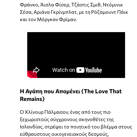
Φράνκο, Άισλα Φίσερ, Τζάστις Σμιθ, Ντόμινικ
Σέσα, Αριάνα Γκρίνμπλατ, με τη Ρόζαμουντ Πάικ
και τον Μόργκαν Φρίμαν.
Η Αγάπη που Απομένει (The Love That
Remains)
Ο Χλίνουρ Πάλμασον, ένας από τους πιο
ξεχωριστούς σύγχρονους σκηνοθέτες της
Ισλανδίας, στρέφει το ποιητικό του βλέμμα στους
εύθραυστους οικογενειακούς δεσμούς,