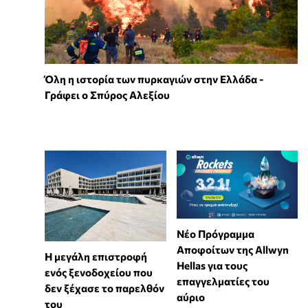
Όλη η ιστορία των πυρκαγιών στην Ελλάδα -
Γράφει ο Σπύρος Αλεξίου
Νέο Πρόγραμμα
Αποφοίτων της Allwyn
Η μεγάλη επιστροφή
Hellas για τους
ενός ξενοδοχείου που
επαγγελματίες του
δεν ξέχασε το παρελθόν
αύριο
του