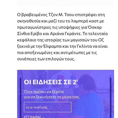
Ο βραβευμένος Τζον Μ. Τσου επιστρέφει στη
σκηνοθεσία και μαζί του το λαμπερό καστ με
πρωταγωνίστριες τις υποψήφιες για Όσκαρ
Σίνθια Ερίβο και Αριάνα Γκράντε. Το τελευταίο
κεφάλαιο της ιστορίας των μαγισσών του Οζ
ξεκινά με την Έλφαμπα και την Γκλίντα να είναι
πια αποξενωμένες και αντιμέτωπες με τις
συνέπειες των επιλογών τους.
ΟΙ ΕΙΔΗΣΕΙΣ ΣΕ 2'
Όσα πρέπει να ξέρετε
για να ξεκινήσετε τη μέρα σας.