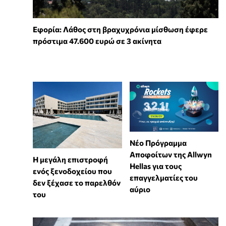
Εφορία: Λάθος στη βραχυχρόνια μίσθωση έφερε
πρόστιμα 47.600 ευρώ σε 3 ακίνητα
Νέο Πρόγραμμα
Αποφοίτων της Allwyn
Η μεγάλη επιστροφή
Hellas για τους
ενός ξενοδοχείου που
επαγγελματίες του
δεν ξέχασε το παρελθόν
αύριο
του