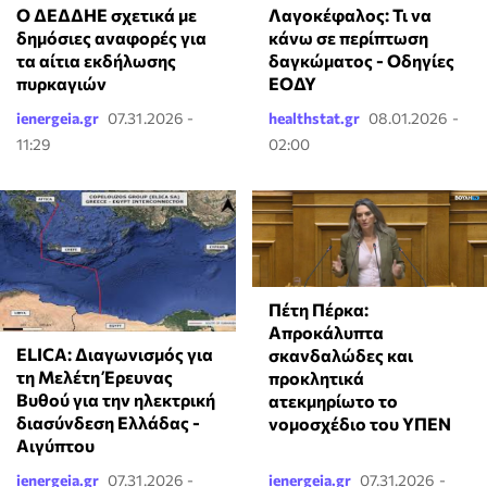
Ο ΔΕΔΔΗΕ σχετικά με
Λαγοκέφαλος: Τι να
δημόσιες αναφορές για
κάνω σε περίπτωση
τα αίτια εκδήλωσης
δαγκώματος - Οδηγίες
πυρκαγιών
ΕΟΔΥ
ienergeia.gr
07.31.2026 -
healthstat.gr
08.01.2026 -
11:29
02:00
Πέτη Πέρκα:
Απροκάλυπτα
ELICA: Διαγωνισμός για
σκανδαλώδες και
τη Μελέτη Έρευνας
προκλητικά
Βυθού για την ηλεκτρική
ατεκμηρίωτο το
διασύνδεση Ελλάδας -
νομοσχέδιο του ΥΠΕΝ
Αιγύπτου
ienergeia.gr
07.31.2026 -
ienergeia.gr
07.31.2026 -