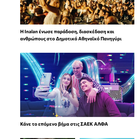
Η Inalan ένωσε παράδοση, διασκέδαση και
ανθρώπους στο Δημοτικό Αθηναϊκό Πανηγύρι
Κάνε το επόμενο βήμα στις ΣΑΕΚ ΑΛΦΑ