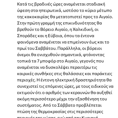
Κατά τις βραδινές ώρες αναμένεται σταδιακή
ύφεση στα ηπειρωτικά, ωστόσο το κύριο μέτωπο
της κακοκαιρίας θα μετατοπιστεί προς το Αιγαίο.
Στην πρώτη γραμμή της επικινδυνότητας θα
βρεθούν το Βόρειο Αιγαίο, η Χαλκιδική, οι
Σποράδες και η Εύβοια, όπου τα έντονα
φαινόμενα αναμένεται να επιμείνουν έως και το
πρωί του Σαββάτου. Παράλληλα, οι βόρειοι
άνεμοι θα ενισχυθούν σημαντικά, φτάνοντας
τοπικά τα 7 μποφόρ στο Αιγαίο, γεγονός που
αναμένεται να δυσκολέψει περαιτέρω τις
καιρικές συνθήκες στις θαλάσσιες και παράκτιες
περιοχές. Η έντονη ηλεκτρική δραστηριότητα θα
συνεχιστεί τις επόμενες ώρες, με τους ειδικούς να
εκτιμούν ότι ο αριθμός των κεραυνών θα αυξηθεί
ακόμη περισσότερο μέχρι την εξασθένηση του
συστήματος. Από το Σάββατο προβλέπεται
πτώση της θερμοκρασίας στις περισσότερες
περιοχές της χώρας, ενώ από την Κυριακή