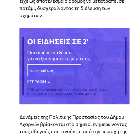
είχε ως αποτέλεσμα ο δρόμος να μετατραπεί σε
ποτάμι, δυσχεραίνοντας τη διέλευση των
οχημάτων.
ΟΙ ΕΙΔΗΣΕΙΣ ΣΕ 2'
Όσα πρέπει να ξέρετε
για να ξεκινήσετε τη μέρα σας.
* Με την εγγραφή σας στο newsletter του Dnews,
αποδέχεστε τους σχετικούς όρους χρήσης
Δυνάμεις της Πολιτικής Προστασίας του Δήμου
Αχαρνών βρίσκονται στο σημείο, ενημερώνοντας
τους οδηγούς που κινούνται από την περιοχή της