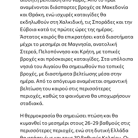
αναμένονται διάσπαρτες βροχές σε Μακεδονία
και Θράκη, ενώ ισχυρές καταιγίδες θα
εκδηλωθούν στη Χαλκιδική, τις Σποράδες και την
Εύβοια κατά τις πρώτες ώρες της ημέρας.
Άστατος καιρός θα επικρατήσει κατά διαστήματα
μέχρι το μεσημέρι σε Μαγνησία, ανατολική
Στερεά, Πελοπόννησο και Κρήτη, με τοπικές
βροχές και πρόσκαιρες καταιγίδες. Στα υπόλοιπα
νησιά του Αιγαίου θα σημειωθούν πιο τοπικές
βροχές, με διαστήματα βελτίωσης μέσα στην
ημέρα. Από το απόγευμα αναμένεται σημαντική
βελτίωση του καιρού στις περισσότερες
περιοχές, καθώς τα φαινόμενα θα υποχωρήσουν
σταδιακά.
Η θερμοκρασία θα σημειώσει πτώση και θα
κυμανθεί το μεσημέρι στους 26-29 βαθμούς στις
περισσότερες περιοχές, ενώ στη δυτική Ελλάδα
θα φτάσει έως και τους 30 βαθμούς Κελσίου. Οι