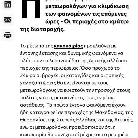
Π
μετεωρολόγων για κλιμάκωση
των φαινομένων τις επόμενες
ώρες - Οι περιοχές στο «μάτι»
της διαταραχής.
Το μέτωπο της
κακοκαιρίας
προελαύνει με
έντονης έκτασης και δυναμικής φαινόμενα να
πλήττουν το λεκανοπέδιο της Αττικής αλλά και
περιοχές της περιφέρειας. Όσο προχωρά το
24ωρο οι βροχές, οι καταιγίδες και οι τοπικές
χαλαζοπτώσεις θα εντείνονται με τους
μετεωρολόγους να εφιστούν την προσοχή στους
πολίτες για τις μετακινήσεις τους εν μέσω
αστάθειας. Τα πρώτα έντονα φαινόμενα έχουν
ήδη καταγραφεί σε περιοχές της Μακεδονίας, της
Θεσσαλίας, της Στερεάς Ελλάδας και της Αττικής,
ενώ οι μετεωρολόγοι προειδοποιούν ότι η
κακοκαιρία θα συνεχιστεί μέχρι και το μεσημέρι