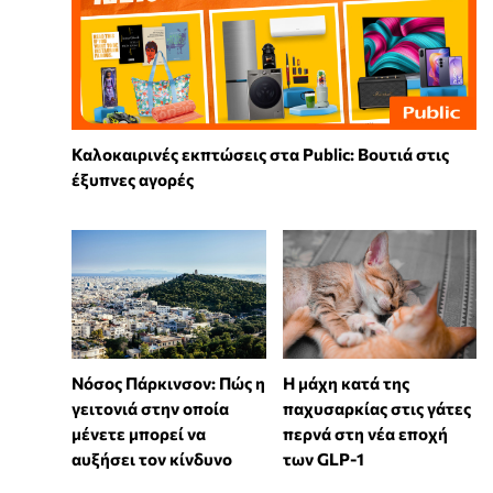
Καλοκαιρινές εκπτώσεις στα Public: Βουτιά στις
έξυπνες αγορές
Νόσος Πάρκινσον: Πώς η
Η μάχη κατά της
γειτονιά στην οποία
παχυσαρκίας στις γάτες
μένετε μπορεί να
περνά στη νέα εποχή
αυξήσει τον κίνδυνο
των GLP-1