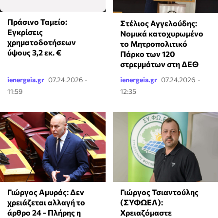
Πράσινο Ταμείο:
Στέλιος Αγγελούδης:
Εγκρίσεις
Νομικά κατοχυρωμένο
χρηματοδοτήσεων
το Μητροπολιτικό
ύψους 3,2 εκ. €
Πάρκο των 120
στρεμμάτων στη ΔΕΘ
ienergeia.gr
07.24.2026 -
ienergeia.gr
07.24.2026 -
11:59
12:35
Γιώργος Τσιαντούλης
Γιώργος Αμυράς: Δεν
(ΣΥΦΩΕΛ):
χρειάζεται αλλαγή το
Χρειαζόμαστε
άρθρο 24 - Πλήρης η