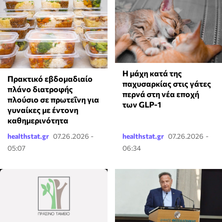
Η μάχη κατά της
Πρακτικό εβδομαδιαίο
παχυσαρκίας στις γάτες
πλάνο διατροφής
περνά στη νέα εποχή
πλούσιο σε πρωτεΐνη για
των GLP-1
γυναίκες με έντονη
καθημερινότητα
healthstat.gr
07.26.2026 -
healthstat.gr
07.26.2026 -
05:07
06:34