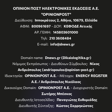
ΟΠΙΝΙΟΝ ΠΟΣΤ ΗΛΕΚΤΡΟΝΙΚΕΣ ΕΚΔΟΣΕΙΣ Α.Ε.
"OPINIONPOST"
Διεύθυνση:
Ιπποκράτους 2, Αθήνα, 10679, Ελλάδα
ΑΦΜ:
800961697
- ΔΟΥ:
ΚΕΦΟΔΕ Αττικής
ΑΡ. ΓΕΜΗ:
145803601000
Τηλ:
210 3608484
E-mail:
info@dnews.gr
Domain name:
Dnews.gr (Dikaiologitika.gr)
Νόμιμος Εκπρόσωπος - Διευθύνων Σύμβουλος:
Νίκος
Ανδριόπουλος (andriopoulos@opinion-post.gr)
Ιδιοκτησία:
OPINIONPOST A.E.
- Μέτοχοι:
ENERGY REGISTER
Α.Ε. / Ανδριόπουλος Νικόλαος
Δικαιούχος Domain:
OPINIONPOST A.E.
- Διαχειριστής Domain:
Σωτήρης Μπέσκος
Διευθυντής Ιστοσελίδας:
Παναγιώτης Ευθυμιάδης
Διευθυντής Σύνταξης:
Κώστας Σαρρηκώστας