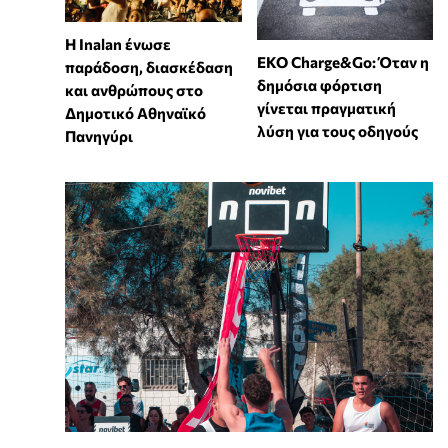
Η Inalan ένωσε
EKO Charge&Go: Όταν η
παράδοση, διασκέδαση
δημόσια φόρτιση
και ανθρώπους στο
γίνεται πραγματική
Δημοτικό Αθηναϊκό
λύση για τους οδηγούς
Πανηγύρι