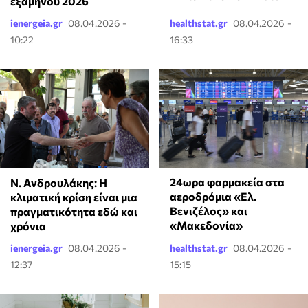
εξαμήνου 2026
ienergeia.gr
08.04.2026 -
healthstat.gr
08.04.2026 -
10:22
16:33
24ωρα φαρμακεία στα
Ν. Ανδρουλάκης: Η
αεροδρόμια «Ελ.
κλιματική κρίση είναι μια
Βενιζέλος» και
πραγματικότητα εδώ και
«Μακεδονία»
χρόνια
ienergeia.gr
08.04.2026 -
healthstat.gr
08.04.2026 -
12:37
15:15