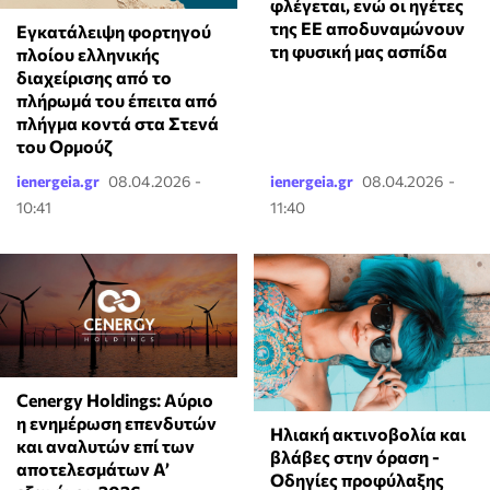
φλέγεται, ενώ οι ηγέτες
της ΕΕ αποδυναμώνουν
Εγκατάλειψη φορτηγού
τη φυσική μας ασπίδα
πλοίου ελληνικής
διαχείρισης από το
πλήρωμά του έπειτα από
πλήγμα κοντά στα Στενά
του Ορμούζ
ienergeia.gr
08.04.2026 -
ienergeia.gr
08.04.2026 -
10:41
11:40
Cenergy Holdings: Αύριο
η ενημέρωση επενδυτών
Ηλιακή ακτινοβολία και
και αναλυτών επί των
βλάβες στην όραση -
αποτελεσμάτων A’
Οδηγίες προφύλαξης