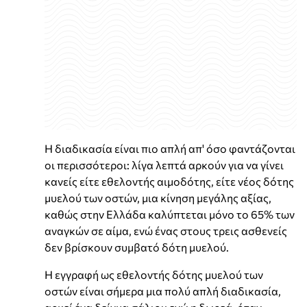
Η διαδικασία είναι πιο απλή απ' όσο φαντάζονται
οι περισσότεροι: λίγα λεπτά αρκούν για να γίνει
κανείς είτε εθελοντής αιμοδότης, είτε νέος δότης
μυελού των οστών, μια κίνηση μεγάλης αξίας,
καθώς στην Ελλάδα καλύπτεται μόνο το 65% των
αναγκών σε αίμα, ενώ ένας στους τρεις ασθενείς
δεν βρίσκουν συμβατό δότη μυελού.
Η εγγραφή ως εθελοντής δότης μυελού των
οστών είναι σήμερα μια πολύ απλή διαδικασία,