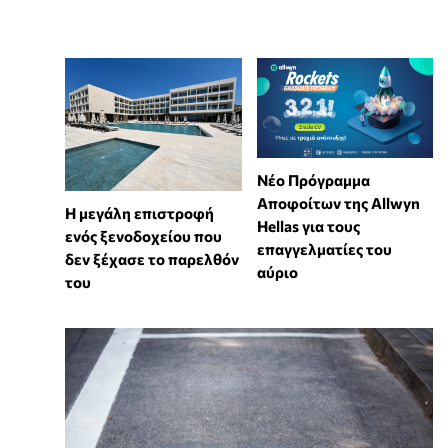
Νέο Πρόγραμμα
Αποφοίτων της Allwyn
Η μεγάλη επιστροφή
Hellas για τους
ενός ξενοδοχείου που
επαγγελματίες του
δεν ξέχασε το παρελθόν
αύριο
του