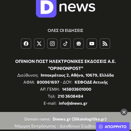
ΟΛΕΣ ΟΙ ΕΙΔΗΣΕΙΣ
ΟΠΙΝΙΟΝ ΠΟΣΤ ΗΛΕΚΤΡΟΝΙΚΕΣ ΕΚΔΟΣΕΙΣ Α.Ε.
"OPINIONPOST"
Διεύθυνση:
Ιπποκράτους 2, Αθήνα, 10679, Ελλάδα
ΑΦΜ:
800961697
- ΔΟΥ:
ΚΕΦΟΔΕ Αττικής
ΑΡ. ΓΕΜΗ:
145803601000
Τηλ:
210 3608484
E-mail:
info@dnews.gr
×
Domain name:
Dnews.gr (Dikaiologitika.gr)
Νόμιμος Εκπρόσωπος - Διευθύνων Σύμβουλος:
Νίκος
ΑΠΟΡΡΗΤΟ