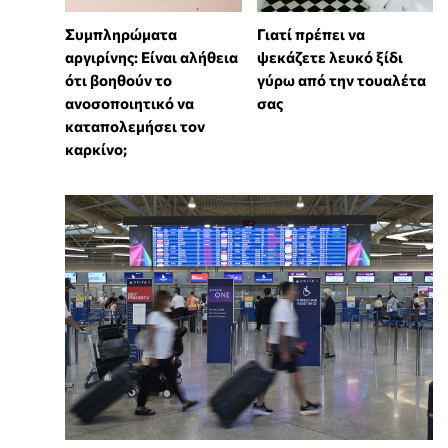
⁠Συμπληρώματα
Γιατί πρέπει να
αργιρίνης: Είναι αλήθεια
ψεκάζετε λευκό ξίδι
ότι βοηθούν το
γύρω από την τουαλέτα
ανοσοποιητικό να
σας
καταπολεμήσει τον
καρκίνο;