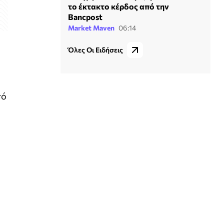
το έκτακτο κέρδος από την
Bancpost
Market Maven
06:14
Όλες Οι Ειδήσεις
πό