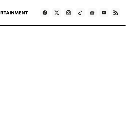
ΡΟΗ ΕΙΔΗΣΕΩΝ
T
NEWS IN ENGLISH
Games
ERTAINMENT