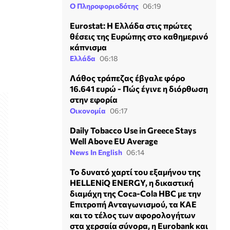
Ο Πληροφοριοδότης
06:19
Eurostat: Η Ελλάδα στις πρώτες
θέσεις της Ευρώπης στο καθημερινό
κάπνισμα
Ελλάδα
06:18
Λάθος τράπεζας έβγαλε φόρο
16.641 ευρώ - Πώς έγινε η διόρθωση
στην εφορία
Οικονομία
06:17
Daily Tobacco Use in Greece Stays
Well Above EU Average
News In English
06:14
Το δυνατό χαρτί του εξαμήνου της
HELLENiQ ENERGY, η δικαστική
διαμάχη της Coca-Cola HBC με την
Επιτροπή Ανταγωνισμού, τα ΚΑΕ
και το τέλος των αφορολογήτων
στα χερσαία σύνορα, η Eurobank και