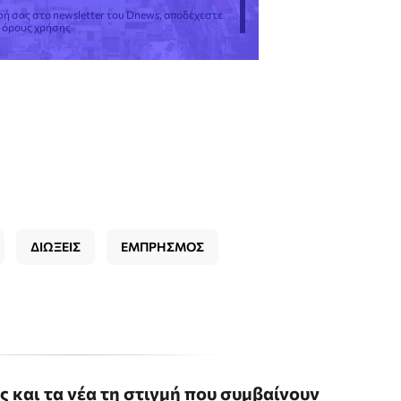
φή σας στο newsletter του Dnews, αποδέχεστε
ς όρους χρήσης
ΔΙΩΞΕΙΣ
ΕΜΠΡΗΣΜΟΣ
ις και τα νέα τη στιγμή που συμβαίνουν