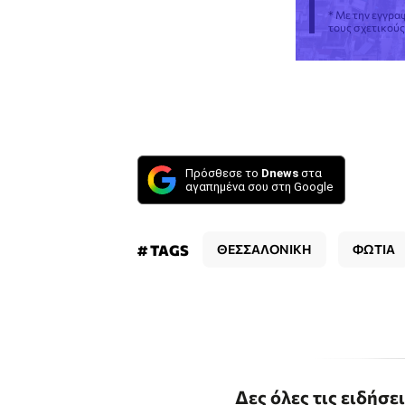
* Με την εγγρα
τους σχετικού
Πρόσθεσε το
Dnews
στα
αγαπημένα σου στη Google
# TAGS
ΘΕΣΣΑΛΟΝΙΚΗ
ΦΩΤΙΑ
Δες όλες τις ειδήσε