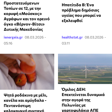
Προστατευόμενων
Ηπατίτιδα Β: Ένα
Τοπίων σε 12, με την
πρόβλημα δημόσιας
κορυφή «Μούσκος»
υγείας που μπορεί να
Αγράφων και τον ορεινό
εξαλειφθεί
όγκο «Βέρνον-Βίτσι»
Δυτικής Μακεδονίας
ienergeia.gr
08.03.2026 -
healthstat.gr
08.03.2026 -
05:16
03:11
Όμιλος ΔΕΗ:
Επεκτείνεται δυναμικά
Ψητά ροδάκινα με μέλι,
στην αγορά της
κανέλα και αμύγδαλα -
Πολωνίας με
Πεντανόστιμη
χαρτοφυλάκιο ΑΠΕ
καλοκαιρινή συνταγή