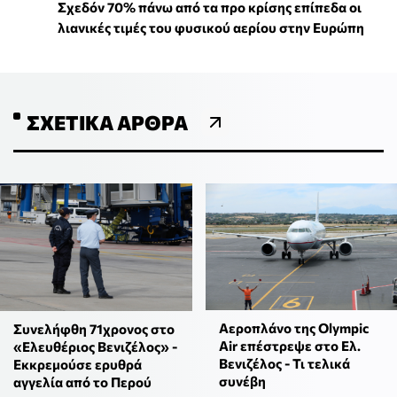
Σχεδόν 70% πάνω από τα προ κρίσης επίπεδα οι
λιανικές τιμές του φυσικού αερίου στην Ευρώπη
ΣΧΕΤΙΚΆ ΆΡΘΡΑ
Αεροπλάνο της Olympic
Συνελήφθη 71χρονος στο
Air επέστρεψε στο Ελ.
«Ελευθέριος Βενιζέλος» -
Βενιζέλος - Τι τελικά
Εκκρεμούσε ερυθρά
συνέβη
αγγελία από το Περού