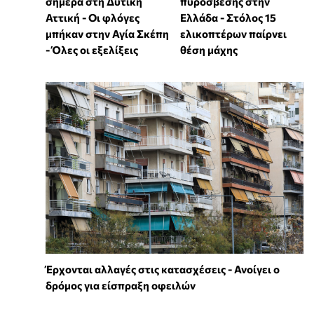
σήμερα στη Δυτική
πυρόσβεσης στην
Αττική - Οι φλόγες
Ελλάδα - Στόλος 15
μπήκαν στην Αγία Σκέπη
ελικοπτέρων παίρνει
- Όλες οι εξελίξεις
θέση μάχης
Έρχονται αλλαγές στις κατασχέσεις - Ανοίγει ο
δρόμος για είσπραξη οφειλών