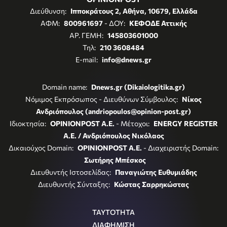
Διεύθυνση:
Ιπποκράτους 2, Αθήνα, 10679, Ελλάδα
ΑΦΜ:
800961697
- ΔΟΥ:
ΚΕΦΟΔΕ Αττικής
ΑΡ. ΓΕΜΗ:
145803601000
Τηλ:
210 3608484
E-mail:
info@dnews.gr
Domain name:
Dnews.gr (Dikaiologitika.gr)
Νόμιμος Εκπρόσωπος - Διευθύνων Σύμβουλος:
Νίκος
Ανδριόπουλος (andriopoulos@opinion-post.gr)
Ιδιοκτησία:
OPINIONPOST A.E.
- Μέτοχοι:
ENERGY REGISTER
Α.Ε. / Ανδριόπουλος Νικόλαος
Δικαιούχος Domain:
OPINIONPOST A.E.
- Διαχειριστής Domain:
Σωτήρης Μπέσκος
Διευθυντής Ιστοσελίδας:
Παναγιώτης Ευθυμιάδης
Διευθυντής Σύνταξης:
Κώστας Σαρρηκώστας
ΤΑΥΤΟΤΗΤΑ
ΔΙΑΦΗΜΙΣΗ