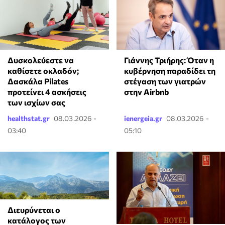
Δυσκολεύεστε να
Γιάννης Τριήρης: Όταν η
καθίσετε οκλαδόν;
κυβέρνηση παραδίδει τη
Δασκάλα Pilates
στέγαση των γιατρών
προτείνει 4 ασκήσεις
στην Airbnb
των ισχίων σας
healthstat.gr
08.03.2026 -
ienergeia.gr
08.03.2026 -
03:40
05:10
Διευρύνεται ο
κατάλογος των