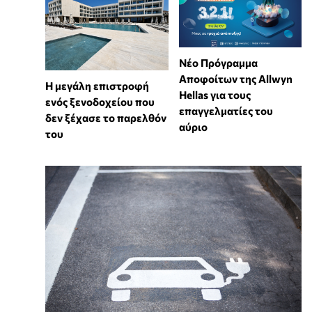
Νέο Πρόγραμμα
Αποφοίτων της Allwyn
Η μεγάλη επιστροφή
Hellas για τους
ενός ξενοδοχείου που
επαγγελματίες του
δεν ξέχασε το παρελθόν
αύριο
του