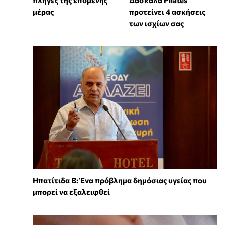
πληγές της επόμενης
Δασκάλα Pilates
μέρας
προτείνει 4 ασκήσεις
των ισχίων σας
Ηπατίτιδα Β: Ένα πρόβλημα δημόσιας υγείας που
μπορεί να εξαλειφθεί