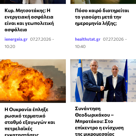
Κυρ. Μητσοτάκης: Η
Πόσο καιρό διατηρείται
ενεργειακή ασφάλεια
το γιαούρτι μετά την
είναι και γεωπολιτική
ημερομηνία λήξης;
ασφάλεια
ienergeia.gr
07.27.2026 -
healthstat.gr
07.27.2026 -
10:20
10:40
Συνάντηση
Η Ουκρανία έπληξε
Θεοδωρικάκου –
ρωσικό τερματικό
Μπρατάκου: Στο
σταθμό εξαγωγών και
επίκεντρο η ενίσχυση
πετρελαϊκές
της μικρομεσαίας
εγκαταστάσεις