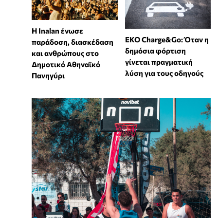
Η Inalan ένωσε
EKO Charge&Go: Όταν η
παράδοση, διασκέδαση
δημόσια φόρτιση
και ανθρώπους στο
γίνεται πραγματική
Δημοτικό Αθηναϊκό
λύση για τους οδηγούς
Πανηγύρι