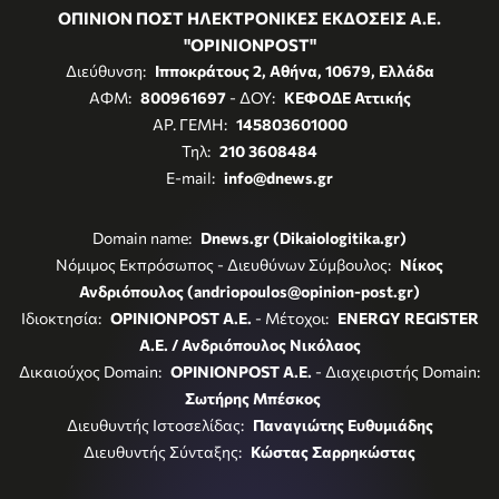
ΟΠΙΝΙΟΝ ΠΟΣΤ ΗΛΕΚΤΡΟΝΙΚΕΣ ΕΚΔΟΣΕΙΣ Α.Ε.
"OPINIONPOST"
Διεύθυνση:
Ιπποκράτους 2, Αθήνα, 10679, Ελλάδα
ΑΦΜ:
800961697
- ΔΟΥ:
ΚΕΦΟΔΕ Αττικής
ΑΡ. ΓΕΜΗ:
145803601000
Τηλ:
210 3608484
E-mail:
info@dnews.gr
Domain name:
Dnews.gr (Dikaiologitika.gr)
Νόμιμος Εκπρόσωπος - Διευθύνων Σύμβουλος:
Νίκος
Ανδριόπουλος (andriopoulos@opinion-post.gr)
Ιδιοκτησία:
OPINIONPOST A.E.
- Μέτοχοι:
ENERGY REGISTER
Α.Ε. / Ανδριόπουλος Νικόλαος
Δικαιούχος Domain:
OPINIONPOST A.E.
- Διαχειριστής Domain:
Σωτήρης Μπέσκος
Διευθυντής Ιστοσελίδας:
Παναγιώτης Ευθυμιάδης
Διευθυντής Σύνταξης:
Κώστας Σαρρηκώστας