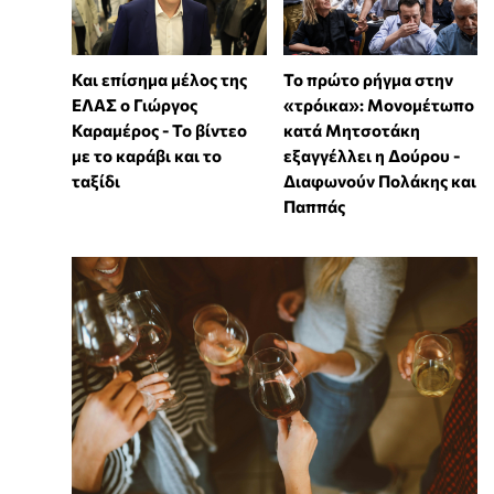
Και επίσημα μέλος της
Το πρώτο ρήγμα στην
ΕΛΑΣ ο Γιώργος
«τρόικα»: Μονομέτωπο
Καραμέρος - Το βίντεο
κατά Μητσοτάκη
με το καράβι και το
εξαγγέλλει η Δούρου -
ταξίδι
Διαφωνούν Πολάκης και
Παππάς