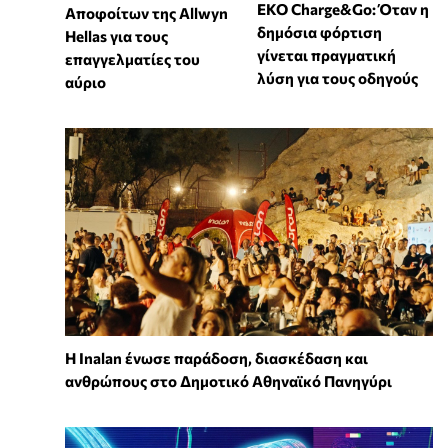
EKO Charge&Go: Όταν η
Αποφοίτων της Allwyn
δημόσια φόρτιση
Hellas για τους
γίνεται πραγματική
επαγγελματίες του
λύση για τους οδηγούς
αύριο
Η Inalan ένωσε παράδοση, διασκέδαση και
ανθρώπους στο Δημοτικό Αθηναϊκό Πανηγύρι