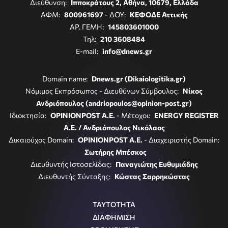
Διεύθυνση:
Ιπποκράτους 2, Αθήνα, 10679, Ελλάδα
ΑΦΜ:
800961697
- ΔΟΥ:
ΚΕΦΟΔΕ Αττικής
ΑΡ. ΓΕΜΗ:
145803601000
Τηλ:
210 3608484
E-mail:
info@dnews.gr
Domain name:
Dnews.gr (Dikaiologitika.gr)
Νόμιμος Εκπρόσωπος - Διευθύνων Σύμβουλος:
Νίκος
Ανδριόπουλος (andriopoulos@opinion-post.gr)
Ιδιοκτησία:
OPINIONPOST A.E.
- Μέτοχοι:
ENERGY REGISTER
Α.Ε. / Ανδριόπουλος Νικόλαος
Δικαιούχος Domain:
OPINIONPOST A.E.
- Διαχειριστής Domain:
Σωτήρης Μπέσκος
Διευθυντής Ιστοσελίδας:
Παναγιώτης Ευθυμιάδης
Διευθυντής Σύνταξης:
Κώστας Σαρρηκώστας
ΤΑΥΤΟΤΗΤΑ
ΔΙΑΦΗΜΙΣΗ