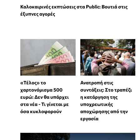
Καλοκαιρινές εκπτώσεις στα Public: Βουτιά στις
έξυπνες αγορές
«Τέλος» το
Ανατροπή στις
χαρτονόμισμα 500
συντάξεις: Στο τραπέζι
ευρώ: Δεν θα υπάρχει
η κατάργηση της
στα νέα - Τι γίνεται με
υποχρεωτικής
όσα κυκλοφορούν
αποχώρησης από την
εργασία