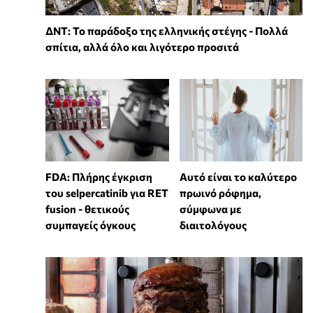
ΔΝΤ: Το παράδοξο της ελληνικής στέγης - Πολλά
σπίτια, αλλά όλο και λιγότερο προσιτά
FDA: Πλήρης έγκριση
Αυτό είναι το καλύτερο
του selpercatinib για RET
πρωινό ρόφημα,
fusion - θετικούς
σύμφωνα με
συμπαγείς όγκους
διαιτολόγους