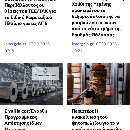
Χούθι της Υεμένης
Περιβάλλοντος οι
προκειμένου τα
θέσεις του ΤΕΕ/ΤΑΚ για
δεξαμενόπλοιά της να
το Ειδικό Χωροταξικό
μπορούν να περνούν
Πλαίσιο για τις ΑΠΕ
από το νότιο τμήμα της
Ερυθράς Θάλασσας
ienergeia.gr
07.29.2026 -
ienergeia.gr
07.29.2026 -
07:18
09:21
ElvalHalcor: Έναρξη
Περιστέρι: Η
Προγράμματος
ανακοίνωση του
Απόκτησης Ιδίων
ψητοπωλείου για τα 9
Μετοχών
κρούσματα σαλμονέλας