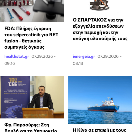
Ο ΣΠΑΡΤΑΚΟΣ για την
εξαγγελία επενδύσεων
FDA: Πλήρης έγκριση
στην περιοχή και την
του selpercatinib για RET
ανάγκη υλοποίησής τους
fusion - θετικούς
συμπαγείς όγκους
healthstat.gr
07.29.2026 -
ienergeia.gr
07.29.2026 -
09:16
08:13
Φρ. Παρασύρης: Στη
Η Κίνα σε επαφή με τους
Βουλή και το Υπουργείο