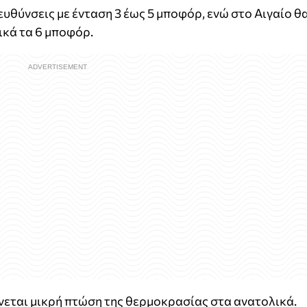
ευθύνσεις με ένταση 3 έως 5 μποφόρ, ενώ στο Αιγαίο θ
ικά τα 6 μποφόρ.
εται μικρή πτώση της θερμοκρασίας στα ανατολικά.