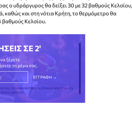
ρας ο υδράργυρος θα δείξει 30 με 32 βαθμούς Κελσίου
ά, καθώς και στη νότια Κρήτη, το θερμόμετρο θα
4 βαθμούς Κελσίου.
ΗΣΕΙΣ ΣΕ 2'
να ξέρετε
νήσετε τη μέρα σας.
φή σας στο newsletter του Dnews, αποδέχεστε
ς όρους χρήσης