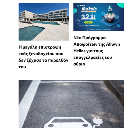
Νέο Πρόγραμμα
Αποφοίτων της Allwyn
Η μεγάλη επιστροφή
Hellas για τους
ενός ξενοδοχείου που
επαγγελματίες του
δεν ξέχασε το παρελθόν
αύριο
του