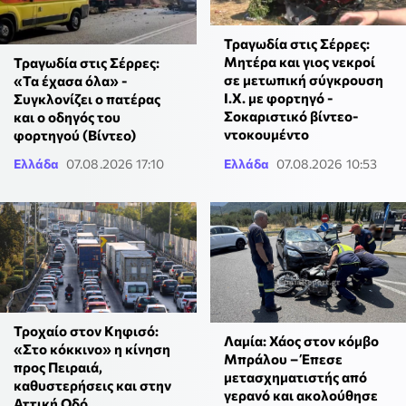
Τραγωδία στις Σέρρες:
Μητέρα και γιος νεκροί
Τραγωδία στις Σέρρες:
σε μετωπική σύγκρουση
«Τα έχασα όλα» -
Ι.Χ. με φορτηγό -
Συγκλονίζει ο πατέρας
Σοκαριστικό βίντεο-
και ο οδηγός του
ντοκουμέντο
φορτηγού (Βίντεο)
Ελλάδα
07.08.2026 17:10
Ελλάδα
07.08.2026 10:53
Τροχαίο στον Κηφισό:
Λαμία: Χάος στον κόμβο
«Στο κόκκινο» η κίνηση
Μπράλου – Έπεσε
προς Πειραιά,
μετασχηματιστής από
καθυστερήσεις και στην
γερανό και ακολούθησε
Αττική Οδό