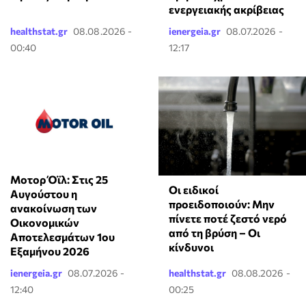
ενεργειακής ακρίβειας
healthstat.gr
08.08.2026 -
ienergeia.gr
08.07.2026 -
00:40
12:17
Μοτορ Όϊλ: Στις 25
Οι ειδικοί
Αυγούστου η
προειδοποιούν: Μην
ανακοίνωση των
πίνετε ποτέ ζεστό νερό
Οικονομικών
από τη βρύση – Οι
Αποτελεσμάτων 1ου
κίνδυνοι
Εξαμήνου 2026
ienergeia.gr
08.07.2026 -
healthstat.gr
08.08.2026 -
12:40
00:25