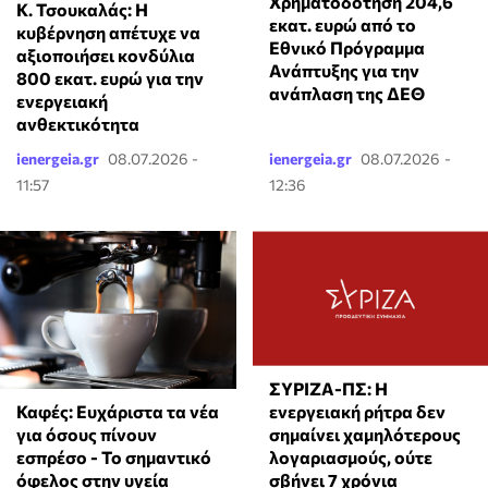
Χρηματοδότηση 204,6
Κ. Τσουκαλάς: Η
εκατ. ευρώ από το
κυβέρνηση απέτυχε να
Εθνικό Πρόγραμμα
αξιοποιήσει κονδύλια
Ανάπτυξης για την
800 εκατ. ευρώ για την
ανάπλαση της ΔΕΘ
ενεργειακή
ανθεκτικότητα
ienergeia.gr
08.07.2026 -
ienergeia.gr
08.07.2026 -
11:57
12:36
ΣΥΡΙΖΑ-ΠΣ: Η
Καφές: Ευχάριστα τα νέα
ενεργειακή ρήτρα δεν
για όσους πίνουν
σημαίνει χαμηλότερους
εσπρέσο - Το σημαντικό
λογαριασμούς, ούτε
όφελος στην υγεία
σβήνει 7 χρόνια