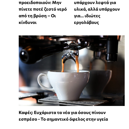
προειδοποιούν: Μην
υπάρχουν λεφτά για
πίνετε ποτέ ζεστό νερό
υλικά, αλλά υπάρχουν
από τη βρύση – Οι
για... ιδιώτες
κίνδυνοι
εργολάβους
Καφές: Ευχάριστα τα νέα για όσους πίνουν
εσπρέσο - Το σημαντικό όφελος στην υγεία