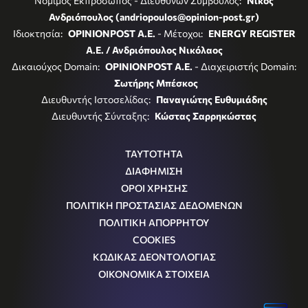
Νόμιμος Εκπρόσωπος - Διευθύνων Σύμβουλος:
Νίκος
Ανδριόπουλος (andriopoulos@opinion-post.gr)
Ιδιοκτησία:
OPINIONPOST A.E.
- Μέτοχοι:
ENERGY REGISTER
Α.Ε. / Ανδριόπουλος Νικόλαος
Δικαιούχος Domain:
OPINIONPOST A.E.
- Διαχειριστής Domain:
Σωτήρης Μπέσκος
Διευθυντής Ιστοσελίδας:
Παναγιώτης Ευθυμιάδης
Διευθυντής Σύνταξης:
Κώστας Σαρρηκώστας
ΤΑΥΤΟΤΗΤΑ
ΔΙΑΦΗΜΙΣΗ
ΟΡΟΙ ΧΡΗΣΗΣ
ΠΟΛΙΤΙΚΗ ΠΡΟΣΤΑΣΙΑΣ ΔΕΔΟΜΕΝΩΝ
ΠΟΛΙΤΙΚΗ ΑΠΟΡΡΗΤΟΥ
COOKIES
ΚΩΔΙΚΑΣ ΔΕΟΝΤΟΛΟΓΙΑΣ
ΟΙΚΟΝΟΜΙΚΑ ΣΤΟΙΧΕΙΑ