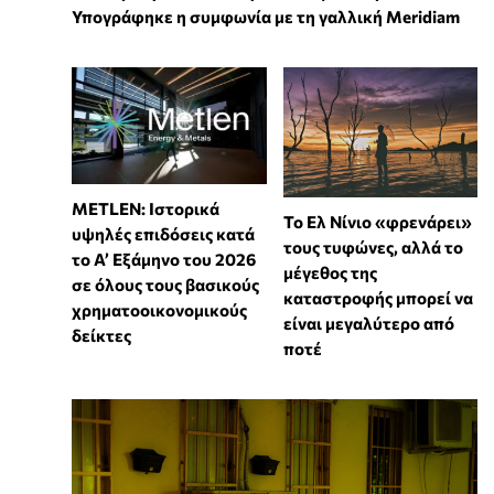
Υπογράφηκε η συμφωνία με τη γαλλική Meridiam
METLEN: Ιστορικά
Το Ελ Νίνιο «φρενάρει»
υψηλές επιδόσεις κατά
τους τυφώνες, αλλά το
το Α’ Εξάμηνο του 2026
μέγεθος της
σε όλους τους βασικούς
καταστροφής μπορεί να
χρηματοοικονομικούς
είναι μεγαλύτερο από
δείκτες
ποτέ