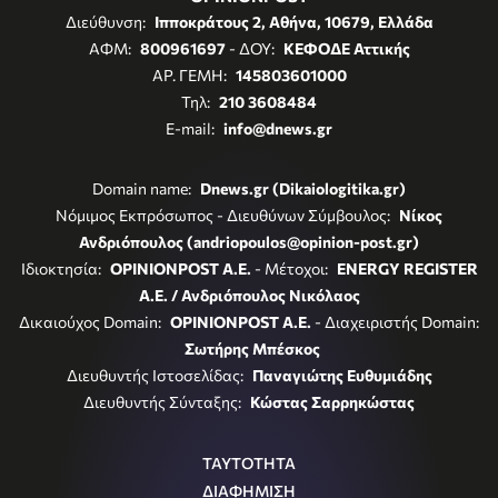
Διεύθυνση:
Ιπποκράτους 2, Αθήνα, 10679, Ελλάδα
ΑΦΜ:
800961697
- ΔΟΥ:
ΚΕΦΟΔΕ Αττικής
ΑΡ. ΓΕΜΗ:
145803601000
Τηλ:
210 3608484
E-mail:
info@dnews.gr
Domain name:
Dnews.gr (Dikaiologitika.gr)
Νόμιμος Εκπρόσωπος - Διευθύνων Σύμβουλος:
Νίκος
Ανδριόπουλος (andriopoulos@opinion-post.gr)
Ιδιοκτησία:
OPINIONPOST A.E.
- Μέτοχοι:
ENERGY REGISTER
Α.Ε. / Ανδριόπουλος Νικόλαος
Δικαιούχος Domain:
OPINIONPOST A.E.
- Διαχειριστής Domain:
Σωτήρης Μπέσκος
Διευθυντής Ιστοσελίδας:
Παναγιώτης Ευθυμιάδης
Διευθυντής Σύνταξης:
Κώστας Σαρρηκώστας
ΤΑΥΤΟΤΗΤΑ
ΔΙΑΦΗΜΙΣΗ