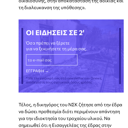
δικαιοσύνης, στην αποκατάσταση της αδικίας και
τη διαλευκανση της υπόθεσης».
ΟΙ ΕΙΔΗΣΕΙΣ ΣΕ 2'
Όσα πρέπει να ξέρετε
για να ξεκινήσετε τη μέρα σας.
* Με την εγγραφή σας στο newsletter του Dnews,
αποδέχεστε τους σχετικούς όρους χρήσης
Τέλος, η δικηγόρος του ΝΣΚ ζήτησε από την έδρα
να δώσει προθεσμία διότι περιμένουν απάντηση
για την ιδιοκτησία του τροχαίου υλικού. Να
σημειωθεί ότι η Εισαγγελέας της έδρας στην