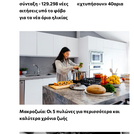
σύνταξη - 129.298 νέες
«χτυπήσουν» 40αρια
αιτήσεις υπό το φόβο
για τα νέα όρια ηλικίας
Mακροζωία: Οι 5 πυλώνες για περισσότερα και
καλύτερα χρόνια ζωής