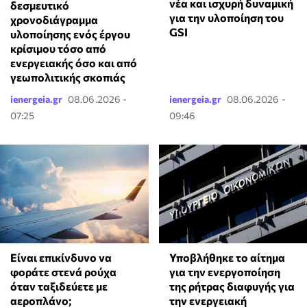
νέα και ισχυρή δυναμική
δεσμευτικό
για την υλοποίηση του
χρονοδιάγραμμα
GSI
υλοποίησης ενός έργου
κρίσιμου τόσο από
ενεργειακής όσο και από
γεωπολιτικής σκοπιάς
ienergeia.gr
08.06.2026 -
ienergeia.gr
08.06.2026 -
07:25
09:46
⁠Είναι επικίνδυνο να
Υποβλήθηκε το αίτημα
φοράτε στενά ρούχα
για την ενεργοποίηση
όταν ταξιδεύετε με
της ρήτρας διαφυγής για
αεροπλάνο;
την ενεργειακή