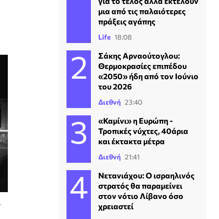
για το τέλος αλλά εκτελούν
μια από τις παλαιότερες
πράξεις αγάπης
Life
18:08
Σάκης Αρναούτογλου:
Θερμοκρασίες επιπέδου
«2050» ήδη από τον Ιούνιο
του 2026
Διεθνή
23:40
«Καμίνι» η Ευρώπη -
Τροπικές νύχτες, 40άρια
και έκτακτα μέτρα
Διεθνή
21:41
Νετανιάχου: Ο ισραηλινός
στρατός θα παραμείνει
στον νότιο Λίβανο όσο
»
χρειαστεί