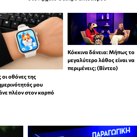
Κόκκινα δάνεια: Μήπως το
μεγαλύτερο λάθος είναι να
περιμένεις; (Βίντεο)
 οι οθόνες της
μερινότητάς μου
νε πλέον στον καρπό