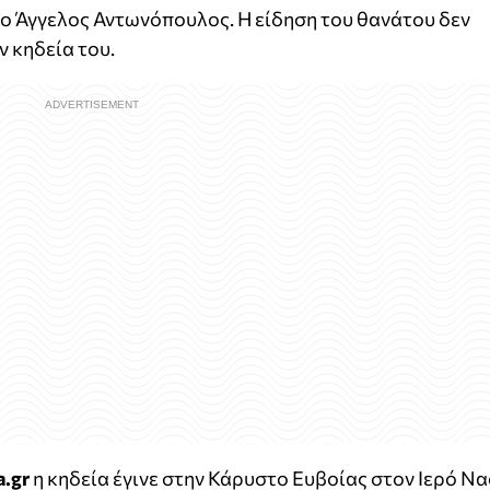
ή ο Άγγελος Αντωνόπουλος. Η είδηση του θανάτου δεν
ν κηδεία του.
a.gr
η κηδεία έγινε στην Κάρυστο Ευβοίας στον Ιερό Ν