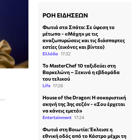
ΡΟΗ ΕΙΔΗΣΕΩΝ
Φωτιά στα Σπάτα: Σε ύφεση το
μέτωπο - «Μάχη» με τις
αναζωπυρώσεις και τις διάσπαρτες
εστίες (εικόνες και βίντεο)
Ελλάδα
17:32
Το MasterChef 10 ταξιδεύει στη
Βαρκελώνη – Ξεκινά η εβδομάδα
του τελικού
Life
17:28
House of the Dragon: Η σοκαριστική
σκηνή της 3ης σεζόν - «Σου έρχεται
να κάνεις εμετό»
Entertainment
17:24
Φωτιά στη Βοιωτία: Έκλεισε η
εθνική οδός από το Κάστρο μέχρι τη