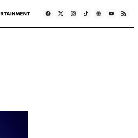
ΡΟΗ ΕΙΔΗΣΕΩΝ
T
NEWS IN ENGLISH
Games
ERTAINMENT
ς