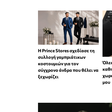
Η Prince Stores σχεδίασε τη
συλλογή γαμπριάτικων
Όλες
κοστουμιών για τον
καθη
σύγχρονο άνδρα που θέλει να
χωρά
ξεχωρίζει
μου