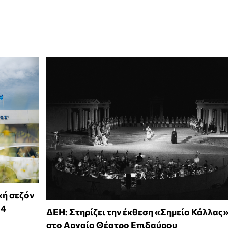
κή σεζόν
14
ΔΕΗ: Στηρίζει την έκθεση «Σημείο Κάλλας
στο Αρχαίο Θέατρο Επιδαύρου