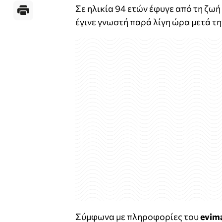
Σε ηλικία 94 ετών έφυγε από τη ζω
έγινε γνωστή παρά λίγη ώρα μετά τη
Σύμφωνα με πληροφορίες του
evim