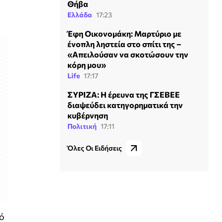
Θήβα
Ελλάδα
17:23
Έφη Οικονομάκη: Μαρτύριο με
ένοπλη ληστεία στο σπίτι της –
«Απειλούσαν να σκοτώσουν την
κόρη μου»
Life
17:17
ΣΥΡΙΖΑ: Η έρευνα της ΓΣΕΒΕΕ
διαψεύδει κατηγορηματικά την
κυβέρνηση
Πολιτική
17:11
Όλες Οι Ειδήσεις
αό