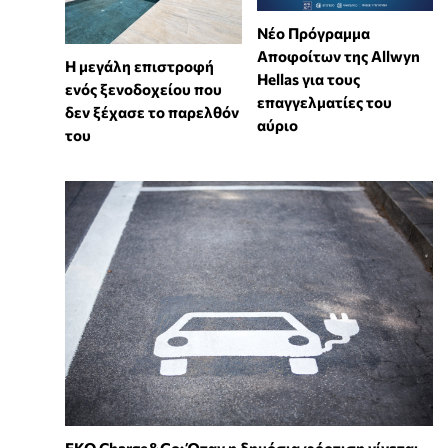
Νέο Πρόγραμμα
Αποφοίτων της Allwyn
Η μεγάλη επιστροφή
Hellas για τους
ενός ξενοδοχείου που
επαγγελματίες του
δεν ξέχασε το παρελθόν
αύριο
του