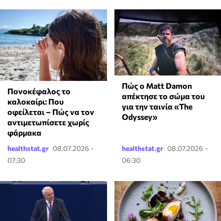
Πώς ο Matt Damon
Πονοκέφαλος το
απέκτησε το σώμα του
καλοκαίρι: Που
για την ταινία «The
οφείλεται – Πώς να τον
Odyssey»
αντιμετωπίσετε χωρίς
φάρμακα
healthstat.gr
08.07.2026 -
healthstat.gr
08.07.2026 -
07:30
06:30