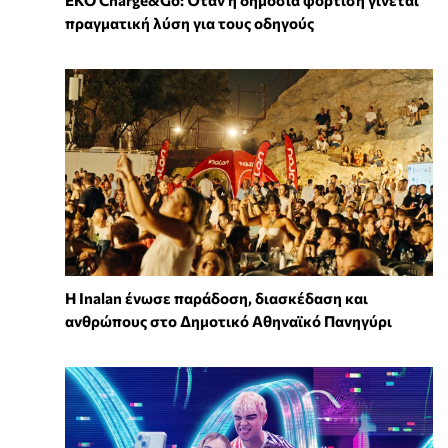
EKO Charge&Go: Όταν η δημόσια φόρτιση γίνεται
πραγματική λύση για τους οδηγούς
Η Inalan ένωσε παράδοση, διασκέδαση και
ανθρώπους στο Δημοτικό Αθηναϊκό Πανηγύρι