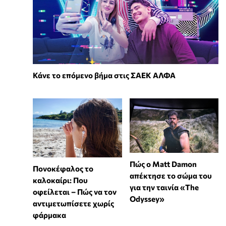
Κάνε το επόμενο βήμα στις ΣΑΕΚ ΑΛΦΑ
Πώς ο Matt Damon
Πονοκέφαλος το
απέκτησε το σώμα του
καλοκαίρι: Που
για την ταινία «The
οφείλεται – Πώς να τον
Odyssey»
αντιμετωπίσετε χωρίς
φάρμακα