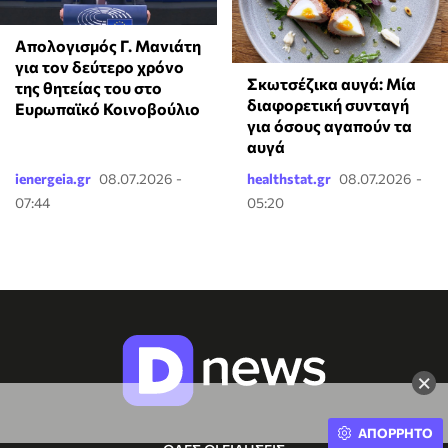
Απολογισμός Γ. Μανιάτη
για τον δεύτερο χρόνο
Σκωτσέζικα αυγά: Μία
της θητείας του στο
διαφορετική συνταγή
Ευρωπαϊκό Κοινοβούλιο
για όσους αγαπούν τα
αυγά
ienergeia.gr
08.07.2026 -
healthstat.gr
08.07.2026 -
07:44
05:20
×
ΑΠΟΡΡΗΤΟ