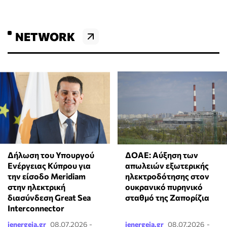
NETWORK
Δήλωση του Υπουργού
ΔΟΑΕ: Αύξηση των
Ενέργειας Κύπρου για
απωλειών εξωτερικής
την είσοδο Meridiam
ηλεκτροδότησης στον
στην ηλεκτρική
ουκρανικό πυρηνικό
διασύνδεση Great Sea
σταθμό της Ζαπορίζια
Interconnector
ienergeia.gr
08.07.2026 -
ienergeia.gr
08.07.2026 -