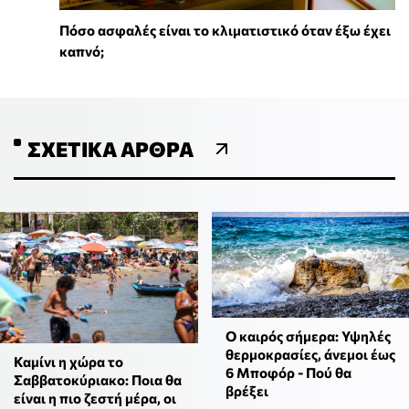
Πόσο ασφαλές είναι το κλιματιστικό όταν έξω έχει
καπνό;
ΣΧΕΤΙΚΆ ΆΡΘΡΑ
Ο καιρός σήμερα: Υψηλές
θερμοκρασίες, άνεμοι έως
Καμίνι η χώρα το
6 Μποφόρ - Πού θα
Σαββατοκύριακο: Ποια θα
βρέξει
είναι η πιο ζεστή μέρα, οι