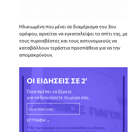
Ηλικιωμένη που μένει σε διαμέρισμα του 3ου
ορόφου, αρνείται να εγκαταλείψει το σπίτι της, με
τους πυροσβέστες και τους αστυνομικούς να
καταβάλλουν τεράστια προσπάθεια για να την
απομακρύνουν.
ΟΙ ΕΙΔΗΣΕΙΣ ΣΕ 2'
Όσα πρέπει να ξέρετε
για να ξεκινήσετε τη μέρα σας.
* Με την εγγραφή σας στο newsletter του Dnews,
αποδέχεστε τους σχετικούς όρους χρήσης