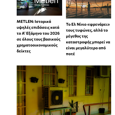
METLEN: Ιστορικά
Το Ελ Νίνιο «φρενάρει»
υψηλές επιδόσεις κατά
τους τυφώνες, αλλά το
το Α’ Εξάμηνο του 2026
μέγεθος της
σε όλους τους βασικούς
καταστροφής μπορεί να
χρηματοοικονομικούς
είναι μεγαλύτερο από
δείκτες
ποτέ