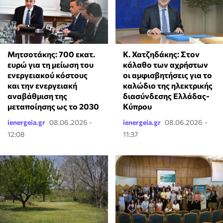
Κ. Χατζηδάκης: Στον
Μητσοτάκης: 700 εκατ.
κάλαθο των αχρήστων
ευρώ για τη μείωση του
οι αμφισβητήσεις για το
ενεργειακού κόστους
καλώδιο της ηλεκτρικής
και την ενεργειακή
διασύνδεσης Ελλάδας-
αναβάθμιση της
Κύπρου
μεταποίησης ως το 2030
ienergeia.gr
08.06.2026 -
ienergeia.gr
08.06.2026 -
12:08
11:37