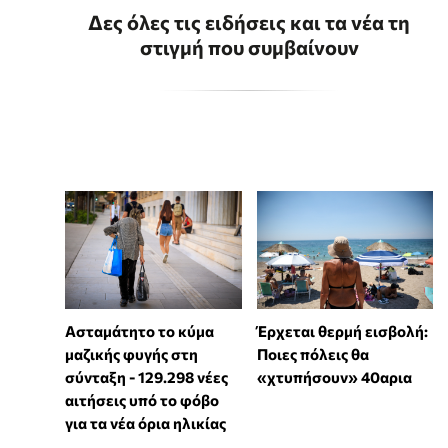
Δες όλες τις ειδήσεις και τα νέα τη
στιγμή που συμβαίνουν
Ασταμάτητο το κύμα
Έρχεται θερμή εισβολή:
μαζικής φυγής στη
Ποιες πόλεις θα
σύνταξη - 129.298 νέες
«χτυπήσουν» 40αρια
αιτήσεις υπό το φόβο
για τα νέα όρια ηλικίας