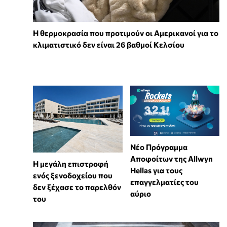
Η θερμοκρασία που προτιμούν οι Αμερικανοί για το
κλιματιστικό δεν είναι 26 βαθμοί Κελσίου
Νέο Πρόγραμμα
Αποφοίτων της Allwyn
Η μεγάλη επιστροφή
Hellas για τους
ενός ξενοδοχείου που
επαγγελματίες του
δεν ξέχασε το παρελθόν
αύριο
του