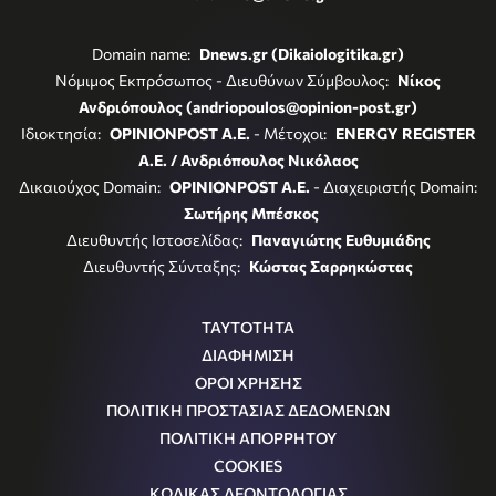
Domain name:
Dnews.gr (Dikaiologitika.gr)
Νόμιμος Εκπρόσωπος - Διευθύνων Σύμβουλος:
Νίκος
Ανδριόπουλος (andriopoulos@opinion-post.gr)
Ιδιοκτησία:
OPINIONPOST A.E.
- Μέτοχοι:
ENERGY REGISTER
Α.Ε. / Ανδριόπουλος Νικόλαος
Δικαιούχος Domain:
OPINIONPOST A.E.
- Διαχειριστής Domain:
Σωτήρης Μπέσκος
Διευθυντής Ιστοσελίδας:
Παναγιώτης Ευθυμιάδης
Διευθυντής Σύνταξης:
Κώστας Σαρρηκώστας
ΤΑΥΤΟΤΗΤΑ
ΔΙΑΦΗΜΙΣΗ
ΟΡΟΙ ΧΡΗΣΗΣ
ΠΟΛΙΤΙΚΗ ΠΡΟΣΤΑΣΙΑΣ ΔΕΔΟΜΕΝΩΝ
ΠΟΛΙΤΙΚΗ ΑΠΟΡΡΗΤΟΥ
COOKIES
ΚΩΔΙΚΑΣ ΔΕΟΝΤΟΛΟΓΙΑΣ