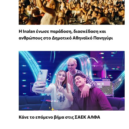
Η Inalan ένωσε παράδοση, διασκέδαση και
ανθρώπους στο Δημοτικό Αθηναϊκό Πανηγύρι
Κάνε το επόμενο βήμα στις ΣΑΕΚ ΑΛΦΑ