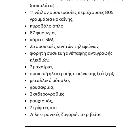
(σοκολάτα),
11 νάιλον συσκευασίες περιέχουσες 805
γραμμάρια κοκαΐνης,
πυροβόλο όπλο,
67 φυσίγγια,
κάρτες SIM,
25 συσκευές κινητών τηλεφώνων,
φορητή συσκευή ανέπαφης αντιγραφής
κλειδιών,
7 μαχαίρια,
συσκευή ηλεκτρικής εκκένωσης (τέιζερ),
μεταλλικό ρόπαλο,
χρυσαφικά,
2 σιδερογροθιές,
ρουχισμός,
7 τρίφτες και
7ηλεκτρονικές ζυγαριές ακριβείας.