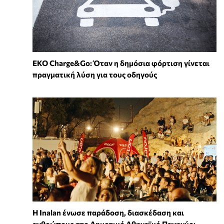
EKO Charge&Go: Όταν η δημόσια φόρτιση γίνεται
πραγματική λύση για τους οδηγούς
Η Inalan ένωσε παράδοση, διασκέδαση και
ανθρώπους στο Δημοτικό Αθηναϊκό Πανηγύρι