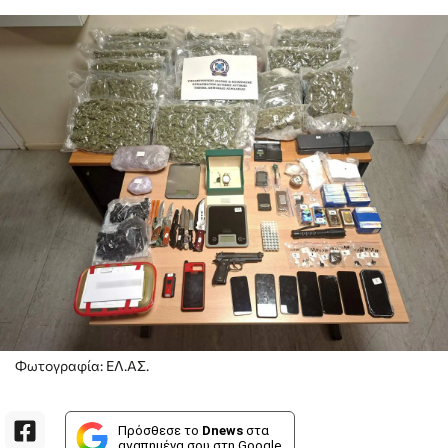
Φωτογραφία: ΕΛ.ΑΣ.
Πρόσθεσε το
Dnews
στα
αγαπημένα σου στη Google