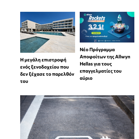
Νέο Πρόγραμμα
Αποφοίτων της Allwyn
Η μεγάλη επιστροφή
Hellas για τους
ενός ξενοδοχείου που
επαγγελματίες του
δεν ξέχασε το παρελθόν
αύριο
του