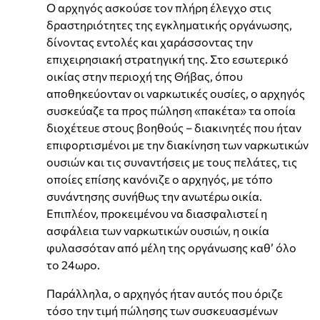
Ο αρχηγός ασκούσε τον πλήρη έλεγχο στις
δραστηριότητες της εγκληματικής οργάνωσης,
δίνοντας εντολές και χαράσσοντας την
επιχειρησιακή στρατηγική της. Στο εσωτερικό
οικίας στην περιοχή της Θήβας, όπου
αποθηκεύονταν οι ναρκωτικές ουσίες, ο αρχηγός
συσκεύαζε τα προς πώληση «πακέτα» τα οποία
διοχέτευε στους βοηθούς – διακινητές που ήταν
επιφορτισμένοι με την διακίνηση των ναρκωτικών
ουσιών και τις συναντήσεις με τους πελάτες, τις
οποίες επίσης κανόνιζε ο αρχηγός, με τόπο
συνάντησης συνήθως την ανωτέρω οικία.
Επιπλέον, προκειμένου να διασφαλιστεί η
ασφάλεια των ναρκωτικών ουσιών, η οικία
φυλασσόταν από μέλη της οργάνωσης καθ’ όλο
το 24ωρο.
Παράλληλα, ο αρχηγός ήταν αυτός που όριζε
τόσο την τιμή πώλησης των συσκευασμένων