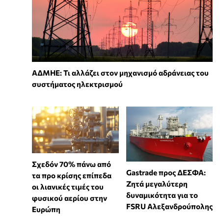
ΑΔΜΗΕ: Τι αλλάζει στον μηχανισμό αδράνειας του
συστήματος ηλεκτρισμού
Σχεδόν 70% πάνω από
Gastrade προς ΔΕΣΦΑ:
τα προ κρίσης επίπεδα
Ζητά μεγαλύτερη
οι λιανικές τιμές του
δυναμικότητα για το
φυσικού αερίου στην
FSRU Αλεξανδρούπολης
Ευρώπη