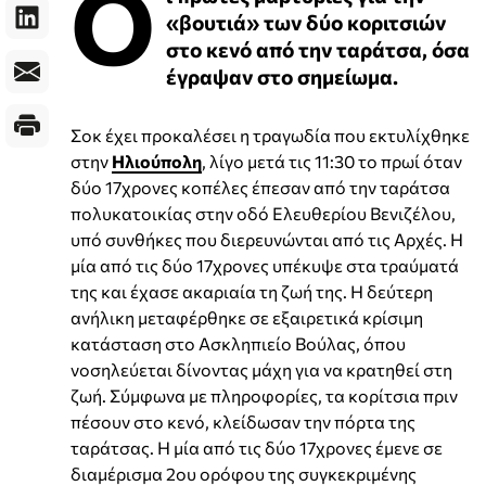
Ο
«βουτιά» των δύο κοριτσιών
στο κενό από την ταράτσα, όσα
έγραψαν στο σημείωμα.
Σοκ έχει προκαλέσει η τραγωδία που εκτυλίχθηκε
στην
Ηλιούπολη
, λίγο μετά τις 11:30 το πρωί όταν
δύο 17χρονες κοπέλες έπεσαν από την ταράτσα
πολυκατοικίας στην οδό Ελευθερίου Βενιζέλου,
υπό συνθήκες που διερευνώνται από τις Αρχές. H
μία από τις δύο 17χρονες υπέκυψε στα τραύματά
της και έχασε ακαριαία τη ζωή της. Η δεύτερη
ανήλικη μεταφέρθηκε σε εξαιρετικά κρίσιμη
κατάσταση στο Ασκληπιείο Βούλας, όπου
νοσηλεύεται δίνοντας μάχη για να κρατηθεί στη
ζωή. Σύμφωνα με πληροφορίες, τα κορίτσια πριν
πέσουν στο κενό, κλείδωσαν την πόρτα της
ταράτσας. Η μία από τις δύο 17χρονες έμενε σε
διαμέρισμα 2ου ορόφου της συγκεκριμένης