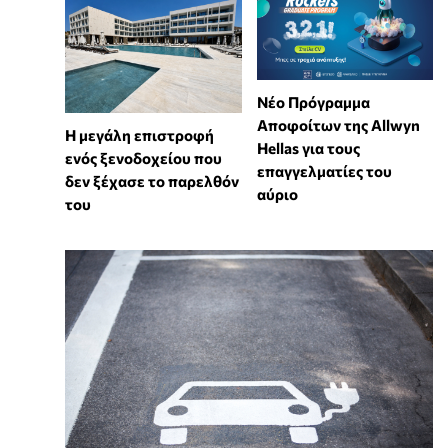
Νέο Πρόγραμμα
Αποφοίτων της Allwyn
Η μεγάλη επιστροφή
Hellas για τους
ενός ξενοδοχείου που
επαγγελματίες του
δεν ξέχασε το παρελθόν
αύριο
του