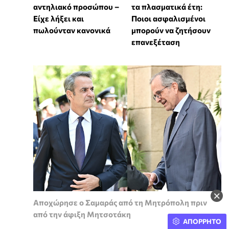
αντηλιακό προσώπου –
τα πλασματικά έτη:
Είχε λήξει και
Ποιοι ασφαλισμένοι
πωλούνταν κανονικά
μπορούν να ζητήσουν
επανεξέταση
×
Αποχώρησε ο Σαμαράς από τη Μητρόπολη πριν
από την άφιξη Μητσοτάκη
ΑΠΟΡΡΗΤΟ