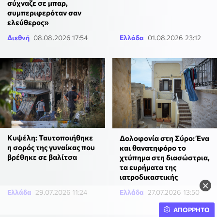
σύχναζε σε μπαρ,
συμπεριφερόταν σαν
ελεύθερος»
Διεθνή
08.08.2026 17:54
Ελλάδα
01.08.2026 23:12
Κυψέλη: Ταυτοποιήθηκε
Δολοφονία στη Σύρο: Ένα
η σορός της γυναίκας που
και θανατηφόρο το
βρέθηκε σε βαλίτσα
χτύπημα στη διασώστρια,
τα ευρήματα της
ιατροδικαστικής
×
Ελλάδα
29.07.2026 11:24
Ελλάδα
27.07.2026 13:50
ΑΠΟΡΡΗΤΟ