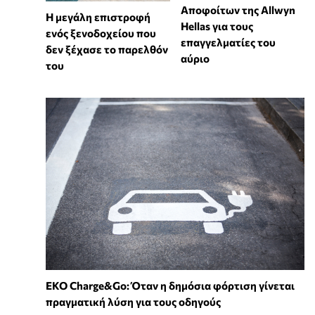
Αποφοίτων της Allwyn
Η μεγάλη επιστροφή
Hellas για τους
ενός ξενοδοχείου που
επαγγελματίες του
δεν ξέχασε το παρελθόν
αύριο
του
EKO Charge&Go: Όταν η δημόσια φόρτιση γίνεται
πραγματική λύση για τους οδηγούς