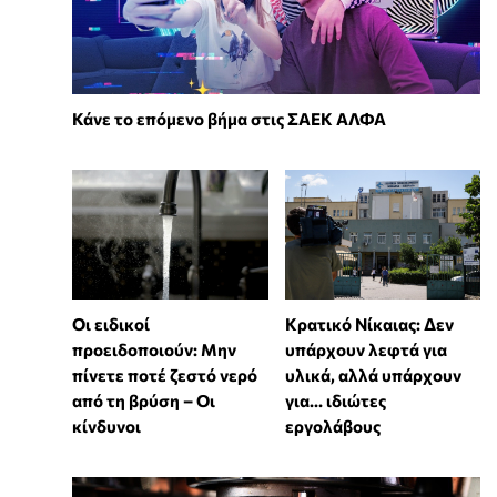
Κάνε το επόμενο βήμα στις ΣΑΕΚ ΑΛΦΑ
Οι ειδικοί
Κρατικό Νίκαιας: Δεν
προειδοποιούν: Μην
υπάρχουν λεφτά για
πίνετε ποτέ ζεστό νερό
υλικά, αλλά υπάρχουν
από τη βρύση – Οι
για... ιδιώτες
κίνδυνοι
εργολάβους