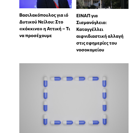
Βασιλακόπουλος για ιό
ΕΙΝΑΠ για
Δυτικού Νείλου: Στο
Σισμανόγλειο:
«κόκκινο» η Αττική – Τι
Καταγγέλλει
να προσέχουμε
αιφνιδιαστική αλλαγή
στις εφημερίες του
νοσοκομείου