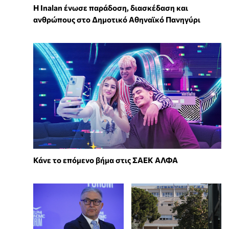
Η Inalan ένωσε παράδοση, διασκέδαση και
ανθρώπους στο Δημοτικό Αθηναϊκό Πανηγύρι
Κάνε το επόμενο βήμα στις ΣΑΕΚ ΑΛΦΑ