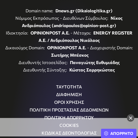
Domain name:
Dnews.gr (Dikaiologitika.gr)
Νόμιμος Εκπρόσωπος - Διευθύνων Σύμβουλος:
Νίκος
Ανδριόπουλος (andriopoulos@opinion-post.gr)
Ιδιοκτησία:
OPINIONPOST A.E.
- Μέτοχοι:
ENERGY REGISTER
Α.Ε. / Ανδριόπουλος Νικόλαος
Δικαιούχος Domain:
OPINIONPOST A.E.
- Διαχειριστής Domain:
Σωτήρης Μπέσκος
Διευθυντής Ιστοσελίδας:
Παναγιώτης Ευθυμιάδης
Διευθυντής Σύνταξης:
Κώστας Σαρρηκώστας
ΤΑΥΤΟΤΗΤΑ
ΔΙΑΦΗΜΙΣΗ
ΟΡΟΙ ΧΡΗΣΗΣ
ΠΟΛΙΤΙΚΗ ΠΡΟΣΤΑΣΙΑΣ ΔΕΔΟΜΕΝΩΝ
×
ΠΟΛΙΤΙΚΗ ΑΠΟΡΡΗΤΟΥ
COOKIES
ΚΩΔΙΚΑΣ ΔΕΟΝΤΟΛΟΓΙΑΣ
ΑΠΟΡΡΗΤΟ