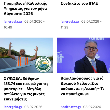
Προμηθευτή Καθολικής
Συνδικάτο του ΙΓΜΕ
Υπηρεσίας για τον μήνα
Αύγουστο 2026
ienergeia.gr
08.07.2026 -
ienergeia.gr
08.07.2026 -
10:49
11:29
Βασιλακόπουλος για ιό
ΣΥΦΩΕΛ: Χάθηκαν
Δυτικού Νείλου: Στο
153,74 εκατ. ευρώ για τις
«κόκκινο» η Αττική – Τι
μπαταρίες – Μεγάλη
να προσέχουμε
απώλεια για τις μικρές
επιχειρήσεις
ienergeia.gr
08.07.2026 -
healthstat.gr
08.07.2026 -