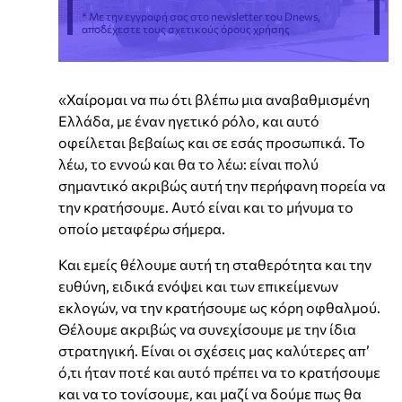
* Με την εγγραφή σας στο newsletter του Dnews,
αποδέχεστε τους σχετικούς όρους χρήσης
«Χαίρομαι να πω ότι βλέπω μια αναβαθμισμένη
Ελλάδα, με έναν ηγετικό ρόλο, και αυτό
οφείλεται βεβαίως και σε εσάς προσωπικά. Το
λέω, το εννοώ και θα το λέω: είναι πολύ
σημαντικό ακριβώς αυτή την περήφανη πορεία να
την κρατήσουμε. Αυτό είναι και το μήνυμα το
οποίο μεταφέρω σήμερα.
Και εμείς θέλουμε αυτή τη σταθερότητα και την
ευθύνη, ειδικά ενόψει και των επικείμενων
εκλογών, να την κρατήσουμε ως κόρη οφθαλμού.
Θέλουμε ακριβώς να συνεχίσουμε με την ίδια
στρατηγική. Είναι οι σχέσεις μας καλύτερες απ’
ό,τι ήταν ποτέ και αυτό πρέπει να το κρατήσουμε
και να το τονίσουμε, και μαζί να δούμε πως θα