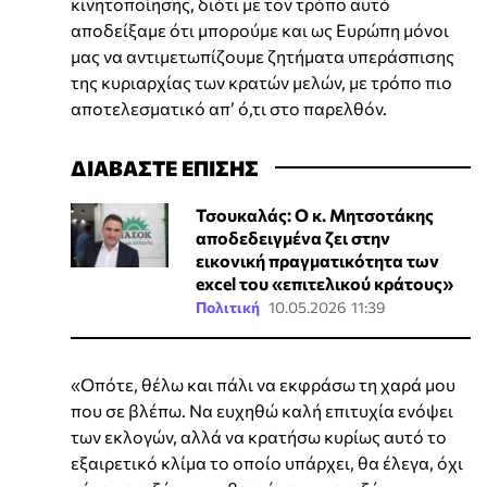
κινητοποίησης, διότι με τον τρόπο αυτό
αποδείξαμε ότι μπορούμε και ως Ευρώπη μόνοι
μας να αντιμετωπίζουμε ζητήματα υπεράσπισης
της κυριαρχίας των κρατών μελών, με τρόπο πιο
αποτελεσματικό απ’ ό,τι στο παρελθόν.
ΔΙΑΒΑΣΤΕ ΕΠΙΣΗΣ
Τσουκαλάς: Ο κ. Μητσοτάκης
αποδεδειγμένα ζει στην
εικονική πραγματικότητα των
excel του «επιτελικού κράτους»
Πολιτική
10.05.2026 11:39
«Οπότε, θέλω και πάλι να εκφράσω τη χαρά μου
που σε βλέπω. Να ευχηθώ καλή επιτυχία ενόψει
των εκλογών, αλλά να κρατήσω κυρίως αυτό το
εξαιρετικό κλίμα το οποίο υπάρχει, θα έλεγα, όχι