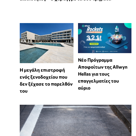
Νέο Πρόγραμμα
Αποφοίτων της Allwyn
Η μεγάλη επιστροφή
Hellas για τους
ενός ξενοδοχείου που
επαγγελματίες του
δεν ξέχασε το παρελθόν
αύριο
του