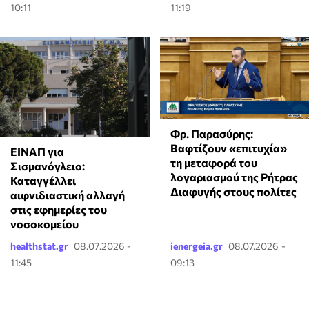
10:11
11:19
Φρ. Παρασύρης:
Βαφτίζουν «επιτυχία»
ΕΙΝΑΠ για
τη μεταφορά του
Σισμανόγλειο:
λογαριασμού της Ρήτρας
Καταγγέλλει
Διαφυγής στους πολίτες
αιφνιδιαστική αλλαγή
στις εφημερίες του
νοσοκομείου
healthstat.gr
08.07.2026 -
ienergeia.gr
08.07.2026 -
11:45
09:13