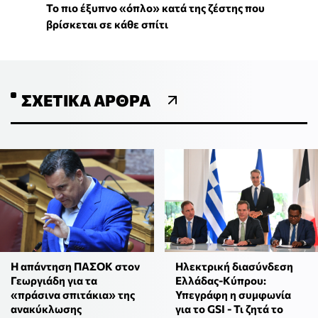
To πιο έξυπνο «όπλο» κατά της ζέστης που
βρίσκεται σε κάθε σπίτι
ΣΧΕΤΙΚΆ ΆΡΘΡΑ
Η απάντηση ΠΑΣΟΚ στον
Ηλεκτρική διασύνδεση
Γεωργιάδη για τα
Ελλάδας-Κύπρου:
«πράσινα σπιτάκια» της
Υπεγράφη η συμφωνία
ανακύκλωσης
για το GSI - Τι ζητά το