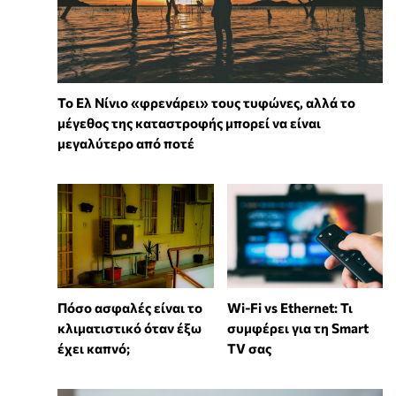
Το Ελ Νίνιο «φρενάρει» τους τυφώνες, αλλά το
μέγεθος της καταστροφής μπορεί να είναι
μεγαλύτερο από ποτέ
Wi-Fi vs Ethernet: Τι
Πόσο ασφαλές είναι το
συμφέρει για τη Smart
κλιματιστικό όταν έξω
TV σας
έχει καπνό;