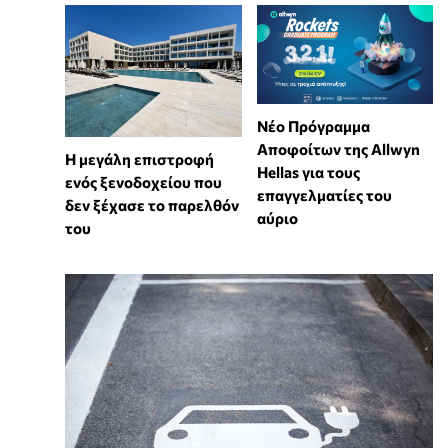
Νέο Πρόγραμμα
Αποφοίτων της Allwyn
Η μεγάλη επιστροφή
Hellas για τους
ενός ξενοδοχείου που
επαγγελματίες του
δεν ξέχασε το παρελθόν
αύριο
του