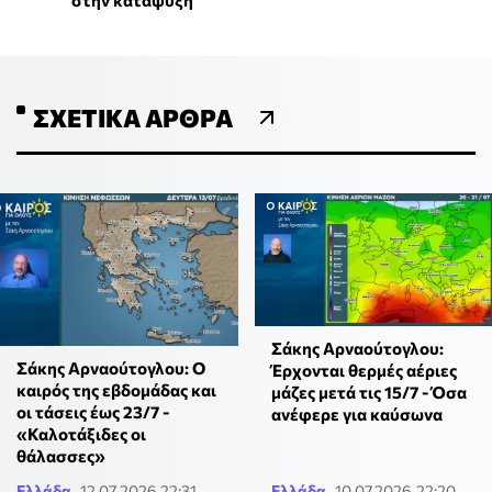
στην κατάψυξη
ΣΧΕΤΙΚΆ ΆΡΘΡΑ
Σάκης Αρναούτογλου:
Σάκης Αρναούτογλου: Ο
Έρχονται θερμές αέριες
καιρός της εβδομάδας και
μάζες μετά τις 15/7 - Όσα
οι τάσεις έως 23/7 -
ανέφερε για καύσωνα
«Καλοτάξιδες οι
θάλασσες»
Ελλάδα
12.07.2026 22:31
Ελλάδα
10.07.2026 22:20