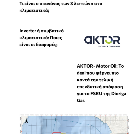
Τι είναι ο «κανόνας των 3 λεπτών» στα
κλιματιστικά;
Inverter ή συμβατικό
κλιματιστικό: Ποιες
είναι οι διαφορές;
ΑKTOR- Motor Oil: Το
deal που φέρνει πιο
κοντά την τελική
επενδυτική απόφαση
για το FSRU της Dioriga
Gas