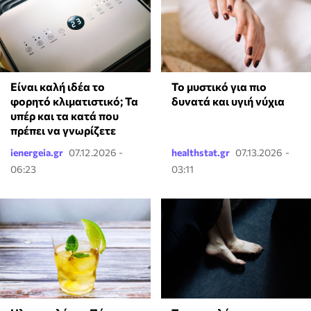
Είναι καλή ιδέα το
Το μυστικό για πιο
φορητό κλιματιστικό; Τα
δυνατά και υγιή νύχια
υπέρ και τα κατά που
πρέπει να γνωρίζετε
ienergeia.gr
07.12.2026 -
healthstat.gr
07.13.2026 -
06:23
03:11