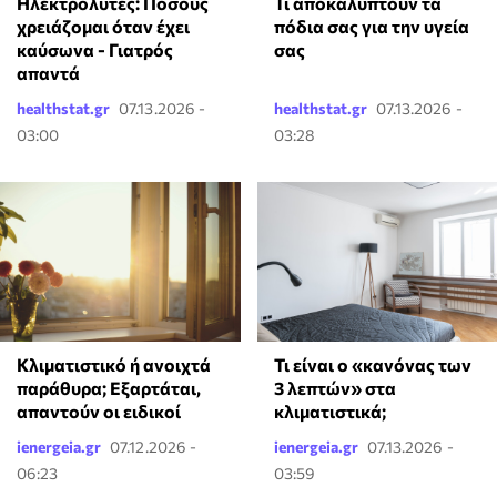
Ηλεκτρολύτες: Πόσους
Τι αποκαλύπτουν τα
χρειάζομαι όταν έχει
πόδια σας για την υγεία
καύσωνα - Γιατρός
σας
απαντά
healthstat.gr
07.13.2026 -
healthstat.gr
07.13.2026 -
03:00
03:28
Κλιματιστικό ή ανοιχτά
Τι είναι ο «κανόνας των
παράθυρα; Εξαρτάται,
3 λεπτών» στα
απαντούν οι ειδικοί
κλιματιστικά;
ienergeia.gr
07.12.2026 -
ienergeia.gr
07.13.2026 -
06:23
03:59